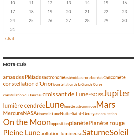
10
11
12
13
14
15
16
17
18
19
20
21
22
23
24
25
26
27
28
29
30
31
« Juil
MOTS-CLÉS
amas des Pléiades
comète
astronome
aurore boréale
astéroïde
Chili
constellation d'Orion
constellation de la Grande Ourse
Jupiter
croissant de Lune
ESO
ISS
constellation du Taureau
Lune
Mars
lumière cendrée
lunette astronomique
Mercure
NASA
Nuits-Saint-Georges
Nouvelle Lune
occultation
On the Moon
planète
Planète rouge
opposition
Saturne
Soleil
Pleine Lune
pollution lumineuse