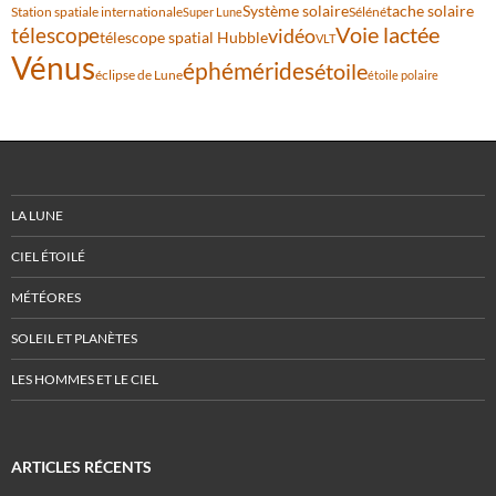
Système solaire
tache solaire
Station spatiale internationale
Séléné
Super Lune
Voie lactée
télescope
vidéo
télescope spatial Hubble
VLT
Vénus
éphémérides
étoile
éclipse de Lune
étoile polaire
LA LUNE
CIEL ÉTOILÉ
MÉTÉORES
SOLEIL ET PLANÈTES
LES HOMMES ET LE CIEL
ARTICLES RÉCENTS