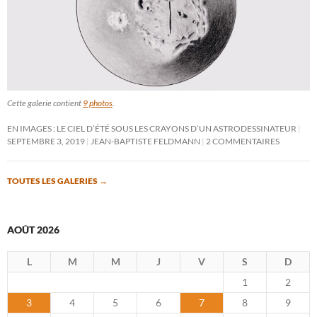
Cette galerie contient
9 photos
.
EN IMAGES : LE CIEL D’ÉTÉ SOUS LES CRAYONS D’UN ASTRODESSINATEUR
SEPTEMBRE 3, 2019
JEAN-BAPTISTE FELDMANN
2 COMMENTAIRES
TOUTES LES GALERIES
→
AOÛT 2026
L
M
M
J
V
S
D
1
2
3
4
5
6
7
8
9