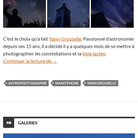
C’est le choix qu’a fait
Yann Grouselle
. Passionné d’astronomie
depuis ses 15 ans, il a décidé il y a quelques mois de se mettre à
photographier les constellations et la
Voie lactée
.
Comment photographier le ciel nocturn
Continuer la lecture de
→
ASTROPHOTOGRAPHIE
SMARTPHONE
YANN GROUSELLE
GALERIES