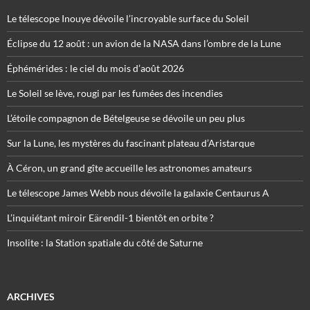
Le télescope Inouye dévoile l’incroyable surface du Soleil
Éclipse du 12 août : un avion de la NASA dans l’ombre de la Lune
Éphémérides : le ciel du mois d’août 2026
Le Soleil se lève, rougi par les fumées des incendies
L’étoile compagnon de Bételgeuse se dévoile un peu plus
Sur la Lune, les mystères du fascinant plateau d’Aristarque
À Céron, un grand gîte accueille les astronomes amateurs
Le télescope James Webb nous dévoile la galaxie Centaurus A
L’inquiétant miroir Eärendil-1 bientôt en orbite ?
Insolite : la Station spatiale du côté de Saturne
ARCHIVES