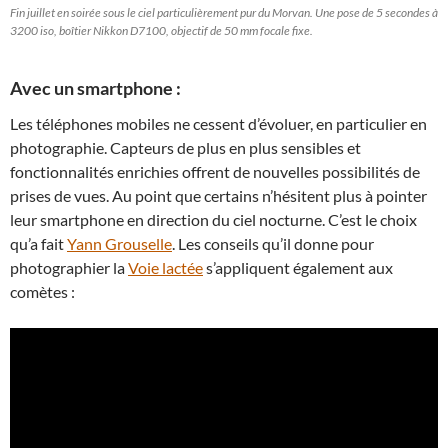
Fin juillet en soirée sous le ciel particulièrement pur du Morvan. Une pose de 5 secondes à
3200 iso, boîtier Nikkon D7100, objectif de 50 mm focale fixe.
Avec un smartphone :
Les téléphones mobiles ne cessent d’évoluer, en particulier en
photographie. Capteurs de plus en plus sensibles et
fonctionnalités enrichies offrent de nouvelles possibilités de
prises de vues. Au point que certains n’hésitent plus à pointer
leur smartphone en direction du ciel nocturne. C’est le choix
qu’a fait
Yann Grouselle
. Les conseils qu’il donne pour
photographier la
Voie lactée
s’appliquent également aux
comètes :