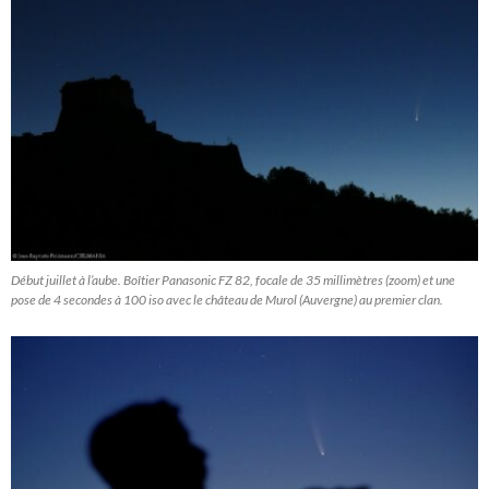
Début juillet à l’aube. Boîtier Panasonic FZ 82, focale de 35 millimètres (zoom) et une
pose de 4 secondes à 100 iso avec le château de Murol (Auvergne) au premier clan.