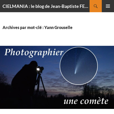
Recherche
CIELMANIA : le blog de Jean-Baptiste FELDMANN, photographe du ciel
ALLER
MENU
AU
PRINCI
CONTENU
Archives par mot-clé : Yann Grouselle