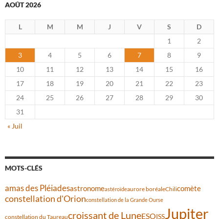
AOÛT 2026
L
M
M
J
V
S
D
1
2
3
4
5
6
7
8
9
10
11
12
13
14
15
16
17
18
19
20
21
22
23
24
25
26
27
28
29
30
31
« Juil
MOTS-CLÉS
amas des Pléiades
comète
astronome
aurore boréale
astéroïde
Chili
constellation d'Orion
constellation de la Grande Ourse
Jupiter
croissant de Lune
ESO
ISS
constellation du Taureau