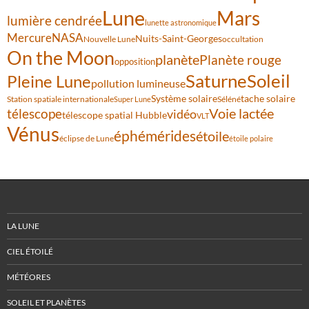
Lune
Mars
lumière cendrée
lunette astronomique
Mercure
NASA
Nuits-Saint-Georges
Nouvelle Lune
occultation
On the Moon
planète
Planète rouge
opposition
Saturne
Soleil
Pleine Lune
pollution lumineuse
Système solaire
tache solaire
Station spatiale internationale
Séléné
Super Lune
Voie lactée
télescope
vidéo
télescope spatial Hubble
VLT
Vénus
éphémérides
étoile
éclipse de Lune
étoile polaire
LA LUNE
CIEL ÉTOILÉ
MÉTÉORES
SOLEIL ET PLANÈTES