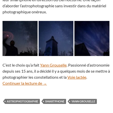
d’aborder l’astrophotographie sans investir dans du matériel
photographique onéreux.
C’est le choix qu’a fait
Yann Grouselle
. Passionné d’astronomie
depuis ses 15 ans, il a décidé il y a quelques mois de se mettre à
photographier les constellations et la
Voie lactée
.
Comment photographier le ciel nocturn
Continuer la lecture de
→
ASTROPHOTOGRAPHIE
SMARTPHONE
YANN GROUSELLE