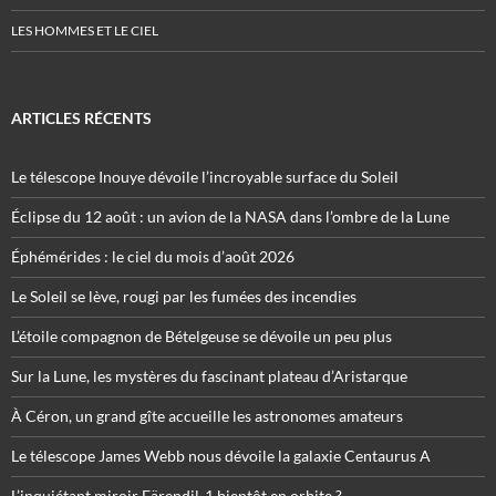
LES HOMMES ET LE CIEL
ARTICLES RÉCENTS
Le télescope Inouye dévoile l’incroyable surface du Soleil
Éclipse du 12 août : un avion de la NASA dans l’ombre de la Lune
Éphémérides : le ciel du mois d’août 2026
Le Soleil se lève, rougi par les fumées des incendies
L’étoile compagnon de Bételgeuse se dévoile un peu plus
Sur la Lune, les mystères du fascinant plateau d’Aristarque
À Céron, un grand gîte accueille les astronomes amateurs
Le télescope James Webb nous dévoile la galaxie Centaurus A
L’inquiétant miroir Eärendil-1 bientôt en orbite ?