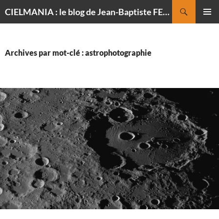
Recherche
CIELMANIA : le blog de Jean-Baptiste FELDMANN, photographe du ciel
ALLER
MENU
AU
PRINCI
CONTENU
Archives par mot-clé : astrophotographie