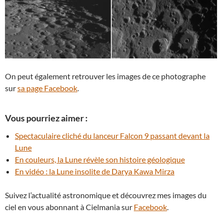
On peut également retrouver les images de ce photographe
sur
sa page Facebook
.
Vous pourriez aimer :
Spectaculaire cliché du lanceur Falcon 9 passant devant la
Lune
En couleurs, la Lune révèle son histoire géologique
En vidéo : la Lune insolite de Darya Kawa Mirza
Suivez l’actualité astronomique et découvrez mes images du
ciel en vous abonnant à Cielmania sur
Facebook
.