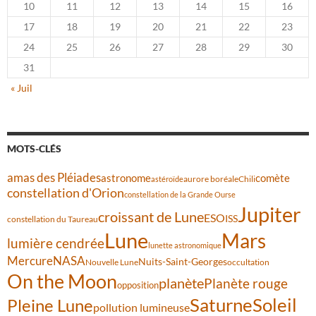
10
11
12
13
14
15
16
17
18
19
20
21
22
23
24
25
26
27
28
29
30
31
« Juil
MOTS-CLÉS
amas des Pléiades
comète
astronome
aurore boréale
astéroïde
Chili
constellation d'Orion
constellation de la Grande Ourse
Jupiter
croissant de Lune
ESO
ISS
constellation du Taureau
Lune
Mars
lumière cendrée
lunette astronomique
Mercure
NASA
Nuits-Saint-Georges
Nouvelle Lune
occultation
On the Moon
planète
Planète rouge
opposition
Saturne
Soleil
Pleine Lune
pollution lumineuse