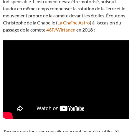
indispensable. L’instrument devra être motorisé, puisqu’il
faudra en même temps compenser la rotation de la Terre et le
mouvement propre de la comète devant les étoiles. Écoutons
Christophe de la Chapelle (
La Chaîne Astro
) à l’occasion du
passage de la comète
46P/Wirtanen
en 2018 :
J’espère que tous ces conseils pourront vous être utiles. Si