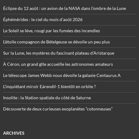
Éclipse du 12 août : un avion de la NASA dans l’ombre de la Lune
Éphémérides : le ciel du mois d’août 2026
Le Soleil se lève, rougi par les fumées des incendies
L’étoile compagnon de Bételgeuse se dévoile un peu plus
Sur la Lune, les mystères du fascinant plateau d’Aristarque
À Céron, un grand gîte accueille les astronomes amateurs
Le télescope James Webb nous dévoile la galaxie Centaurus A
L’inquiétant miroir Eärendil-1 bientôt en orbite ?
Insolite : la Station spatiale du côté de Saturne
Découverte de deux curieuses exoplanètes “cotonneuses”
ARCHIVES