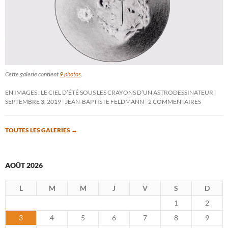
Cette galerie contient
9 photos
.
EN IMAGES : LE CIEL D’ÉTÉ SOUS LES CRAYONS D’UN ASTRODESSINATEUR
SEPTEMBRE 3, 2019
JEAN-BAPTISTE FELDMANN
2 COMMENTAIRES
TOUTES LES GALERIES
→
AOÛT 2026
L
M
M
J
V
S
D
1
2
3
4
5
6
7
8
9