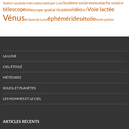
Système solaire
tache solaire
Station spatiale internationale
Séléné
Super Lune
Voie lactée
télescope
vidéo
télescope spatial Hubble
VLT
Vénus
éphémérides
étoile
éclipse de Lune
étoile polaire
LA LUNE
CIEL ÉTOILÉ
MÉTÉORES
SOLEIL ET PLANÈTES
LES HOMMES ET LE CIEL
ARTICLES RÉCENTS