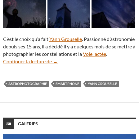
C’est le choix qu’a fait
Yann Grouselle
. Passionné d’astronomie
depuis ses 15 ans, il a décidé il y a quelques mois de se mettre à
photographier les constellations et la
Voie lactée
.
Comment photographier le ciel nocturn
Continuer la lecture de
→
ASTROPHOTOGRAPHIE
SMARTPHONE
YANN GROUSELLE
GALERIES