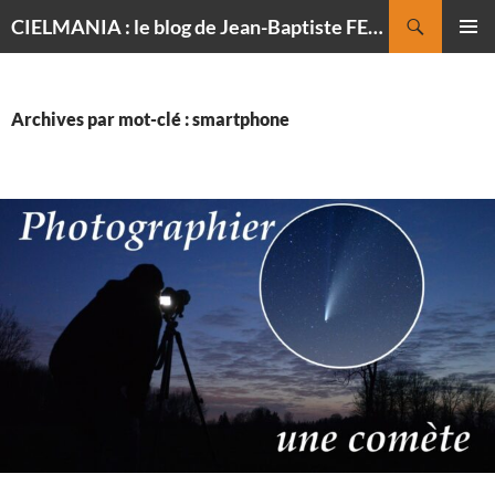
Recherche
CIELMANIA : le blog de Jean-Baptiste FELDMANN, photographe du ciel
ALLER
MENU
AU
PRINCI
CONTENU
Archives par mot-clé : smartphone