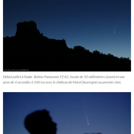
Début juillet à l’aube. Boîtier Panasonic FZ 82, focale de 35 millimètres (zoom) et une
pose de 4 secondes à 100 iso avec le château de Murol (Auvergne) au premier clan.