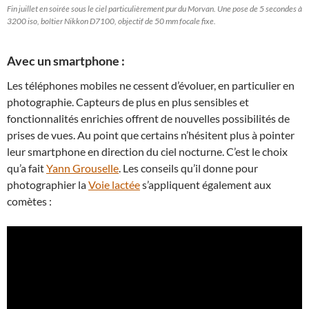
Fin juillet en soirée sous le ciel particulièrement pur du Morvan. Une pose de 5 secondes à
3200 iso, boîtier Nikkon D7100, objectif de 50 mm focale fixe.
Avec un smartphone :
Les téléphones mobiles ne cessent d’évoluer, en particulier en
photographie. Capteurs de plus en plus sensibles et
fonctionnalités enrichies offrent de nouvelles possibilités de
prises de vues. Au point que certains n’hésitent plus à pointer
leur smartphone en direction du ciel nocturne. C’est le choix
qu’a fait
Yann Grouselle
. Les conseils qu’il donne pour
photographier la
Voie lactée
s’appliquent également aux
comètes :