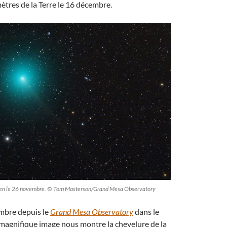
mètres de la Terre le 16 décembre.
en le 26 novembre. © Tom Masterson/Grand Mesa Observatory
embre depuis le
Grand Mesa Observatory
dans le
magnifique image nous montre la chevelure de la