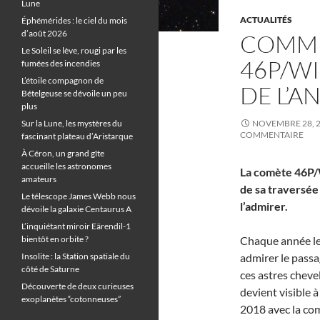
Lune
ACTUALITÉS
Éphémérides : le ciel du mois
d’août 2026
COMME
Le Soleil se lève, rougi par les
46P/W
fumées des incendies
L’étoile compagnon de
DE L’A
Bételgeuse se dévoile un peu
plus
Sur la Lune, les mystères du
NOVEMBRE 28, 
COMMENTAIRE
fascinant plateau d’Aristarque
À Céron, un grand gîte
accueille les astronomes
La comète 46P/W
amateurs
de sa traversée
Le télescope James Webb nous
l’admirer.
dévoile la galaxie Centaurus A
L’inquiétant miroir Eärendil-1
bientôt en orbite ?
Chaque année l
Insolite : la Station spatiale du
admirer le passa
côté de Saturne
ces astres cheve
Découverte de deux curieuses
devient visible à
exoplanètes “cotonneuses”
2018 avec la co