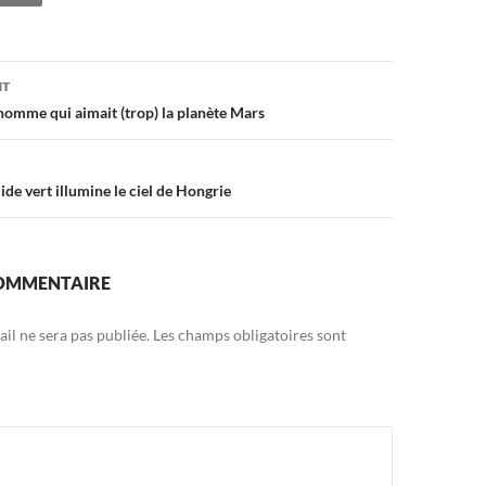
on
NT
’homme qui aimait (trop) la planète Mars
de vert illumine le ciel de Hongrie
COMMENTAIRE
il ne sera pas publiée.
Les champs obligatoires sont