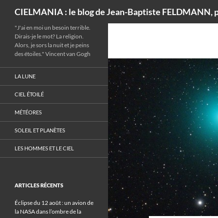
Recherche
CIELMANIA : le blog de Jean-Baptiste FELDMANN, p
"J'ai en moi un besoin terrible.
Dirais-je le mot? La religion.
Alors, je sors la nuit et je peins
des étoiles." Vincent van Gogh
LA LUNE
CIEL ÉTOILÉ
MÉTÉORES
SOLEIL ET PLANÈTES
LES HOMMES ET LE CIEL
ARTICLES RÉCENTS
Éclipse du 12 août : un avion de
la NASA dans l’ombre de la