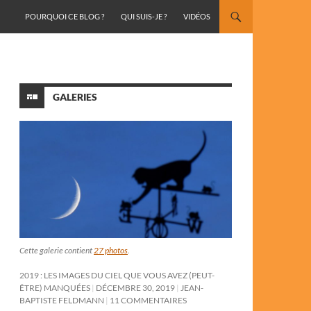
ALLER AU CONTENU
POURQUOI CE BLOG ?
QUI SUIS-JE ?
VIDÉOS
GALERIES
Cette galerie contient
27 photos
.
2019 : LES IMAGES DU CIEL QUE VOUS AVEZ (PEUT-
ÊTRE) MANQUÉES
DÉCEMBRE 30, 2019
JEAN-
BAPTISTE FELDMANN
11 COMMENTAIRES