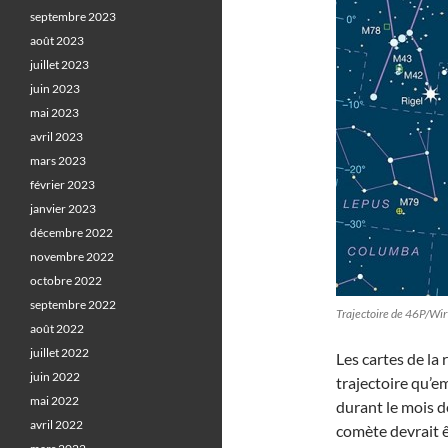
septembre 2023
août 2023
juillet 2023
juin 2023
mai 2023
avril 2023
mars 2023
février 2023
janvier 2023
décembre 2022
novembre 2022
octobre 2022
septembre 2022
Trajectoire de 46P/Wir
août 2022
juillet 2022
Les cartes de la
juin 2022
trajectoire qu’e
mai 2022
durant le mois d
avril 2022
comète devrait ê