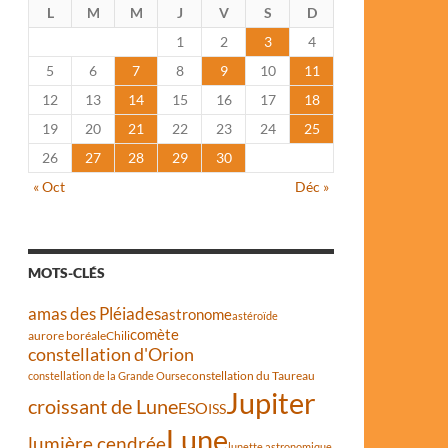
L
M
M
J
V
S
D
1
2
3
4
5
6
7
8
9
10
11
12
13
14
15
16
17
18
19
20
21
22
23
24
25
26
27
28
29
30
« Oct
Déc »
MOTS-CLÉS
amas des Pléiades
astronome
astéroïde
comète
aurore boréale
Chili
constellation d'Orion
constellation du Taureau
constellation de la Grande Ourse
Jupiter
croissant de Lune
ESO
ISS
Lune
lumière cendrée
lunette astronomique