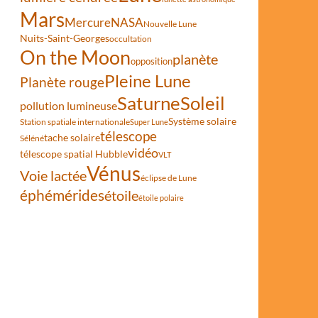
Mars
Mercure
NASA
Nouvelle Lune
Nuits-Saint-Georges
occultation
On the Moon
planète
opposition
Pleine Lune
Planète rouge
Saturne
Soleil
pollution lumineuse
Système solaire
Station spatiale internationale
Super Lune
télescope
tache solaire
Séléné
vidéo
télescope spatial Hubble
VLT
Vénus
Voie lactée
éclipse de Lune
éphémérides
étoile
étoile polaire