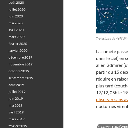
août 2020
juillet 2020
juin 2020
mai 2020
avril 2020
mars 2020
Trajectoire de 46P/Wir
février 2020
janvier 2020
La comète passer
décembre 2019
dans le ciel) en 
novembre 2019
aller l’admirer (u
octobre 2019
partir du 15 dé
septembre 2019
réduire en raiso
août 2019
plus tard (couch
juillet 2019
17/12, 05h le 19
juin 2019
observer sans av
mai 2019
nocturnes viren
avril 2019
mars 2019
février 2019
COMÈTE 46P/WIR