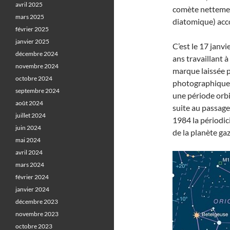
avril 2025
comète nettement
mars 2025
diatomique) acc
février 2025
janvier 2025
C’est le 17 janv
décembre 2024
ans travaillant à
novembre 2024
marque laissée
octobre 2024
photographique p
septembre 2024
une période orbi
août 2024
suite au passage
juillet 2024
1984 la périodic
juin 2024
de la planète ga
mai 2024
avril 2024
mars 2024
février 2024
janvier 2024
décembre 2023
novembre 2023
octobre 2023