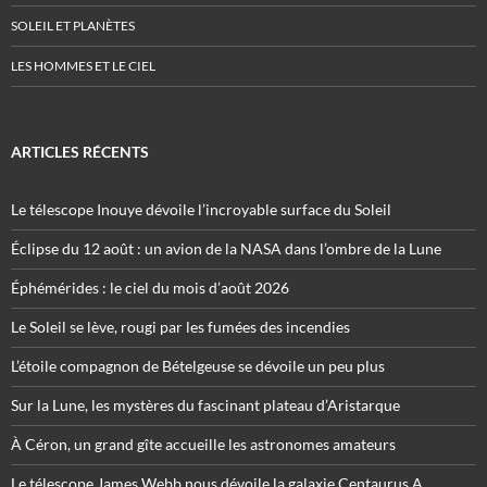
SOLEIL ET PLANÈTES
LES HOMMES ET LE CIEL
ARTICLES RÉCENTS
Le télescope Inouye dévoile l’incroyable surface du Soleil
Éclipse du 12 août : un avion de la NASA dans l’ombre de la Lune
Éphémérides : le ciel du mois d’août 2026
Le Soleil se lève, rougi par les fumées des incendies
L’étoile compagnon de Bételgeuse se dévoile un peu plus
Sur la Lune, les mystères du fascinant plateau d’Aristarque
À Céron, un grand gîte accueille les astronomes amateurs
Le télescope James Webb nous dévoile la galaxie Centaurus A