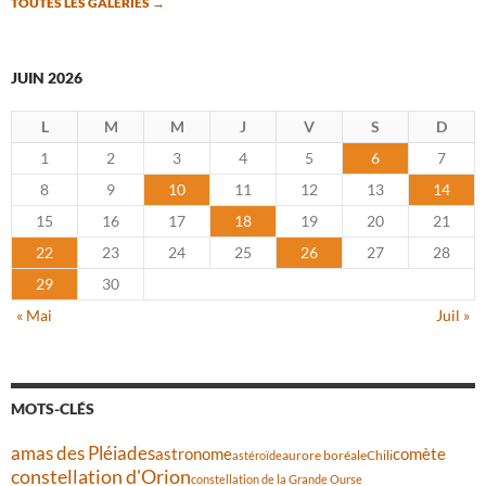
TOUTES LES GALERIES
→
JUIN 2026
L
M
M
J
V
S
D
1
2
3
4
5
6
7
8
9
10
11
12
13
14
15
16
17
18
19
20
21
22
23
24
25
26
27
28
29
30
« Mai
Juil »
MOTS-CLÉS
amas des Pléiades
comète
astronome
aurore boréale
astéroïde
Chili
constellation d'Orion
constellation de la Grande Ourse