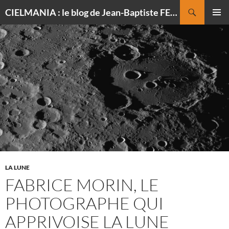
Recherche
CIELMANIA : le blog de Jean-Baptiste FELDMANN, photographe du ciel
ALLER
MENU
AU
PRINCI
CONTENU
LA LUNE
FABRICE MORIN, LE
PHOTOGRAPHE QUI
APPRIVOISE LA LUNE