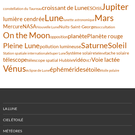
Jupiter
croissant de Lune
ESO
ISS
constellation du Taureau
Lune
Mars
lumière cendrée
lunette astronomique
Mercure
NASA
Nuits-Saint-Georges
Nouvelle Lune
occultation
On the Moon
planète
Planète rouge
opposition
Saturne
Soleil
Pleine Lune
pollution lumineuse
Système solaire
tache solaire
Station spatiale internationale
Séléné
Super Lune
Voie lactée
télescope
vidéo
télescope spatial Hubble
VLT
Vénus
éphémérides
étoile
éclipse de Lune
étoile polaire
LA LUNE
CIEL ÉTOILÉ
MÉTÉORES