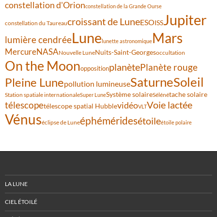
constellation d'Orion
constellation de la Grande Ourse
Jupiter
croissant de Lune
ESO
ISS
constellation du Taureau
Lune
Mars
lumière cendrée
lunette astronomique
Mercure
NASA
Nuits-Saint-Georges
Nouvelle Lune
occultation
On the Moon
planète
Planète rouge
opposition
Saturne
Soleil
Pleine Lune
pollution lumineuse
Système solaire
tache solaire
Station spatiale internationale
Séléné
Super Lune
Voie lactée
télescope
vidéo
télescope spatial Hubble
VLT
Vénus
éphémérides
étoile
éclipse de Lune
étoile polaire
LA LUNE
CIEL ÉTOILÉ