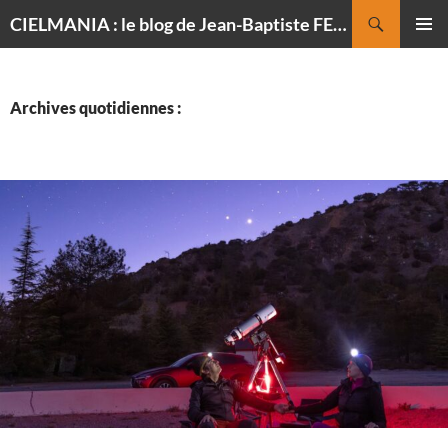
Recherche
CIELMANIA : le blog de Jean-Baptiste FELDMANN, photographe du ciel
ALLER
MENU
AU
PRINCI
CONTENU
Archives quotidiennes :