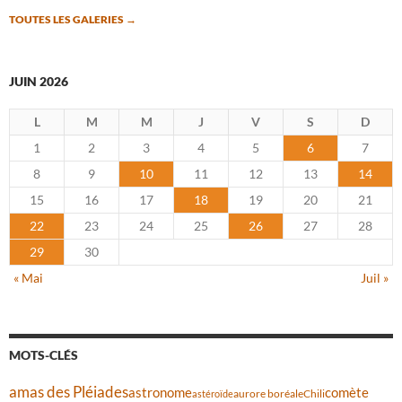
TOUTES LES GALERIES
→
JUIN 2026
L
M
M
J
V
S
D
1
2
3
4
5
6
7
8
9
10
11
12
13
14
15
16
17
18
19
20
21
22
23
24
25
26
27
28
29
30
« Mai
Juil »
MOTS-CLÉS
amas des Pléiades
comète
astronome
aurore boréale
astéroïde
Chili