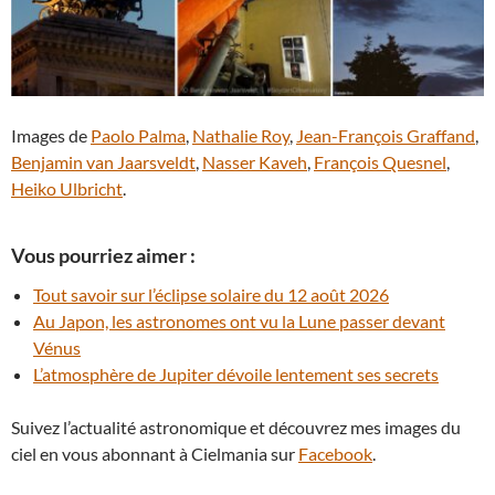
Images de
Paolo Palma
,
Nathalie Roy
,
Jean-François Graffand
,
Benjamin van Jaarsveldt
,
Nasser Kaveh
,
François Quesnel
,
Heiko Ulbricht
.
Vous pourriez aimer :
Tout savoir sur l’éclipse solaire du 12 août 2026
Au Japon, les astronomes ont vu la Lune passer devant
Vénus
L’atmosphère de Jupiter dévoile lentement ses secrets
Suivez l’actualité astronomique et découvrez mes images du
ciel en vous abonnant à Cielmania sur
Facebook
.