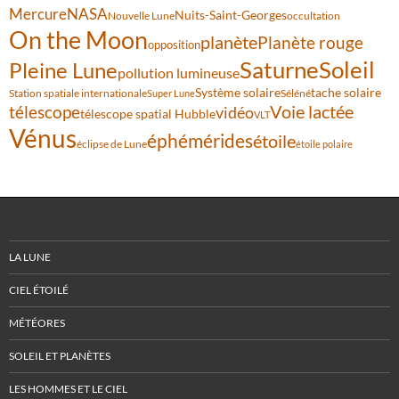
Mercure
NASA
Nuits-Saint-Georges
Nouvelle Lune
occultation
On the Moon
planète
Planète rouge
opposition
Saturne
Soleil
Pleine Lune
pollution lumineuse
Système solaire
tache solaire
Station spatiale internationale
Séléné
Super Lune
Voie lactée
télescope
vidéo
télescope spatial Hubble
VLT
Vénus
éphémérides
étoile
éclipse de Lune
étoile polaire
LA LUNE
CIEL ÉTOILÉ
MÉTÉORES
SOLEIL ET PLANÈTES
LES HOMMES ET LE CIEL