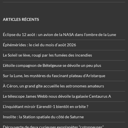
ARTICLES RÉCENTS
Éclipse du 12 août : un avion de la NASA dans l’ombre de la Lune
Éphémérides : le ciel du mois d’août 2026
Le Soleil se lève, rougi par les fumées des incendies
L’étoile compagnon de Bételgeuse se dévoile un peu plus
Sur la Lune, les mystères du fascinant plateau d’Aristarque
À Céron, un grand gîte accueille les astronomes amateurs
Le télescope James Webb nous dévoile la galaxie Centaurus A
L’inquiétant miroir Eärendil-1 bientôt en orbite ?
Insolite : la Station spatiale du côté de Saturne
Découverte de deux curieuses exoplanètes “cotonneuses”