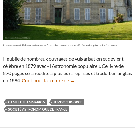
La maison et l’observatoire de Camille Flammarion. © Jean-Baptiste Feldmann
Il publie de nombreux ouvrages de vulgarisation et devient
célèbre en 1879 avec « l’Astronomie populaire ». Ce livre de
870 pages sera réédité à plusieurs reprises et traduit en anglais
Camille Flammarion, l’astronome 
en 1894.
Continuer la lecture de
→
CAMILLE FLAMMARION
JUVISY-SUR-ORGE
SOCIÉTÉ ASTRONOMIQUE DE FRANCE