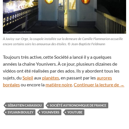
À Juvisy-sur-Orge, la coupole installée sur la demeure de Camille Flammarion accueille
encore certains soirs les amoureux des étoiles. © Jean-Baptiste Feldmann
Toujours très active, cette Société a lancé il y a quelques
années la chaîne Younivers. À ce jour, plusieurs dizaines de
vidéos ont été réalisées par des ados. Ils y abordent tous les
sujets, du
Soleil
aux
planètes
, en passant par les
aurores
Chaî
boréales
ou encore la
matière noire
.
Continuer la lecture de
→
SÉBASTIEN CARASSOU
SOCIÉTÉ ASTRONOMIQUE DE FRANCE
SYLVAIN BOULEY
YOUNIVERS
YOUTUBE