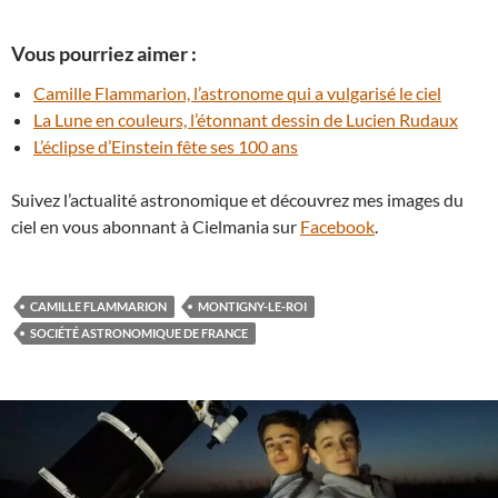
Vous pourriez aimer :
Camille Flammarion, l’astronome qui a vulgarisé le ciel
La Lune en couleurs, l’étonnant dessin de Lucien Rudaux
L’éclipse d’Einstein fête ses 100 ans
Suivez l’actualité astronomique et découvrez mes images du
ciel en vous abonnant à Cielmania sur
Facebook
.
CAMILLE FLAMMARION
MONTIGNY-LE-ROI
SOCIÉTÉ ASTRONOMIQUE DE FRANCE