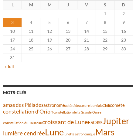
L
M
M
J
V
S
D
1
2
3
4
5
6
7
8
9
10
11
12
13
14
15
16
17
18
19
20
21
22
23
24
25
26
27
28
29
30
31
« Juil
MOTS-CLÉS
amas des Pléiades
comète
astronome
aurore boréale
astéroïde
Chili
constellation d'Orion
constellation de la Grande Ourse
Jupiter
croissant de Lune
ESO
ISS
constellation du Taureau
Lune
Mars
lumière cendrée
lunette astronomique