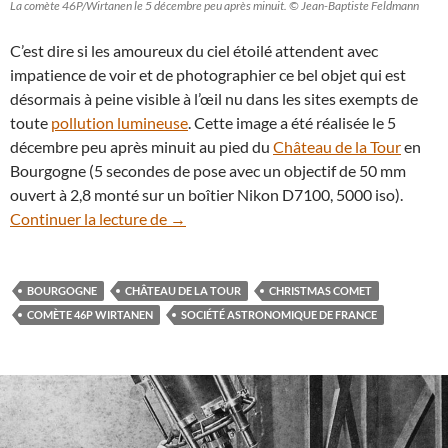
La comète 46P/Wirtanen le 5 décembre peu après minuit. © Jean-Baptiste Feldmann
C’est dire si les amoureux du ciel étoilé attendent avec
impatience de voir et de photographier ce bel objet qui est
désormais à peine visible à l’œil nu dans les sites exempts de
toute
pollution lumineuse
. Cette image a été réalisée le 5
décembre peu après minuit au pied du
Château de la Tour
en
Bourgogne (5 secondes de pose avec un objectif de 50 mm
ouvert à 2,8 monté sur un boîtier Nikon D7100, 5000 iso).
La comète 46P/Wirtanen au-dessus du C
Continuer la lecture de
→
BOURGOGNE
CHÂTEAU DE LA TOUR
CHRISTMAS COMET
COMÈTE 46P WIRTANEN
SOCIÉTÉ ASTRONOMIQUE DE FRANCE