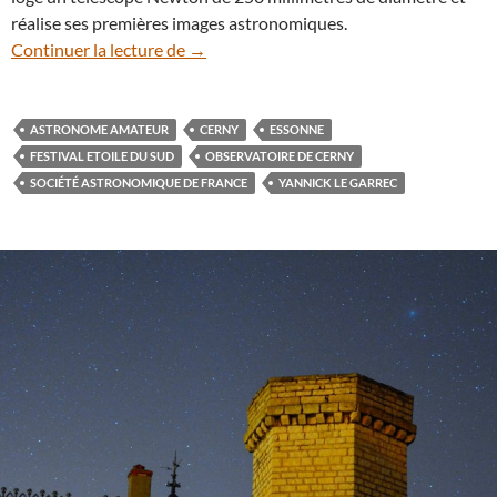
réalise ses premières images astronomiques.
Portrait : Yannick Le Garrec, le ciel noct
Continuer la lecture de
→
ASTRONOME AMATEUR
CERNY
ESSONNE
FESTIVAL ETOILE DU SUD
OBSERVATOIRE DE CERNY
SOCIÉTÉ ASTRONOMIQUE DE FRANCE
YANNICK LE GARREC