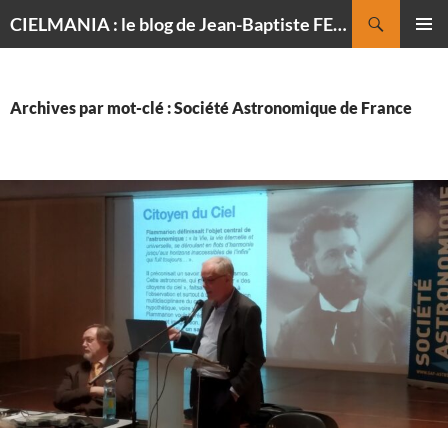
Recherche
CIELMANIA : le blog de Jean-Baptiste FELDMANN, photographe du ciel
ALLER
MENU
AU
PRINCI
CONTENU
Archives par mot-clé : Société Astronomique de France