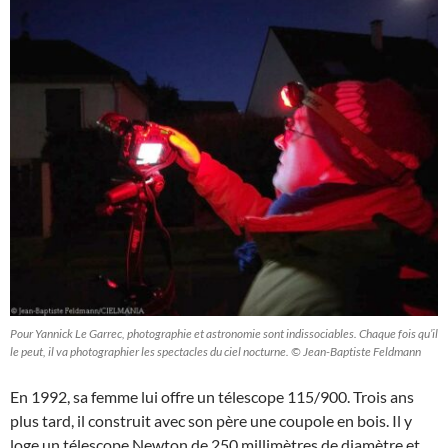
Pour Yannick Le Garrec, photographie et astronomie sont indissociables. Chaque fois qu’il
le peut, il va photographier les spectacles du ciel nocturne. © Jean-Baptiste Feldmann
En 1992, sa femme lui offre un télescope 115/900. Trois ans
plus tard, il construit avec son père une coupole en bois. Il y
loge un télescope Newton de 250 millimètres de diamètre et