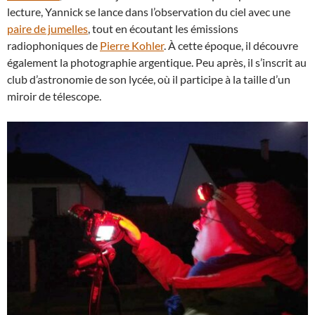
lecture, Yannick se lance dans l’observation du ciel avec une
paire de jumelles
, tout en écoutant les émissions
radiophoniques de
Pierre Kohler
. À cette époque, il découvre
également la photographie argentique. Peu après, il s’inscrit au
club d’astronomie de son lycée, où il participe à la taille d’un
miroir de télescope.