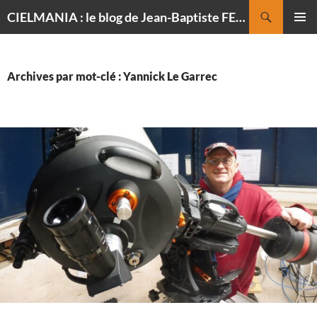
Recherche
CIELMANIA : le blog de Jean-Baptiste FELDMANN, photographe du ciel
ALLER
MENU
AU
PRINCI
CONTENU
Archives par mot-clé : Yannick Le Garrec