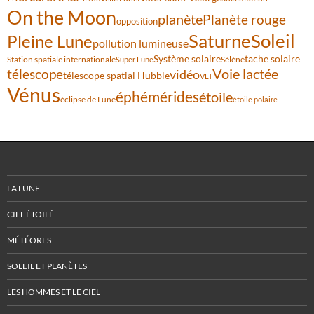
On the Moon
planète
Planète rouge
opposition
Saturne
Soleil
Pleine Lune
pollution lumineuse
Système solaire
tache solaire
Station spatiale internationale
Séléné
Super Lune
Voie lactée
télescope
vidéo
télescope spatial Hubble
VLT
Vénus
éphémérides
étoile
éclipse de Lune
étoile polaire
LA LUNE
CIEL ÉTOILÉ
MÉTÉORES
SOLEIL ET PLANÈTES
LES HOMMES ET LE CIEL