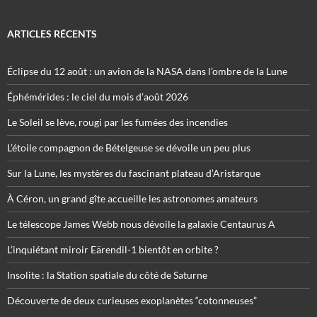
ARTICLES RÉCENTS
Éclipse du 12 août : un avion de la NASA dans l’ombre de la Lune
Éphémérides : le ciel du mois d’août 2026
Le Soleil se lève, rougi par les fumées des incendies
L’étoile compagnon de Bételgeuse se dévoile un peu plus
Sur la Lune, les mystères du fascinant plateau d’Aristarque
À Céron, un grand gîte accueille les astronomes amateurs
Le télescope James Webb nous dévoile la galaxie Centaurus A
L’inquiétant miroir Eärendil-1 bientôt en orbite ?
Insolite : la Station spatiale du côté de Saturne
Découverte de deux curieuses exoplanètes “cotonneuses”