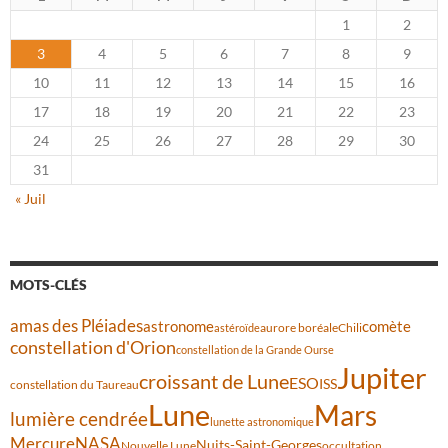
1
2
3
4
5
6
7
8
9
10
11
12
13
14
15
16
17
18
19
20
21
22
23
24
25
26
27
28
29
30
31
« Juil
MOTS-CLÉS
amas des Pléiades
comète
astronome
aurore boréale
astéroïde
Chili
constellation d'Orion
constellation de la Grande Ourse
Jupiter
croissant de Lune
ESO
ISS
constellation du Taureau
Lune
Mars
lumière cendrée
lunette astronomique
Mercure
NASA
Nuits-Saint-Georges
Nouvelle Lune
occultation