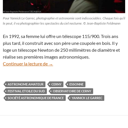
Pour Yannick Le Garrec, photographie et astronomie sont indissociables. Chaque fois qu’il
le peut, il va photographier les spectacles du ciel nocturne. © Jean-Baptiste Feldmann
En 1992, sa femme lui offre un télescope 115/900. Trois ans
plus tard, il construit avec son père une coupole en bois. Il y
loge un télescope Newton de 250 millimètres de diamètre et
réalise ses premières images astronomiques.
Portrait : Yannick Le Garrec, le ciel noct
Continuer la lecture de
→
ASTRONOME AMATEUR
CERNY
ESSONNE
FESTIVAL ETOILE DU SUD
OBSERVATOIRE DE CERNY
SOCIÉTÉ ASTRONOMIQUE DE FRANCE
YANNICK LE GARREC