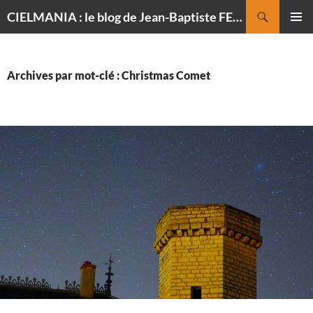
Recherche
CIELMANIA : le blog de Jean-Baptiste FELDMANN, photographe du ciel
ALLER
MENU
AU
PRINCI
CONTENU
Archives par mot-clé : Christmas Comet