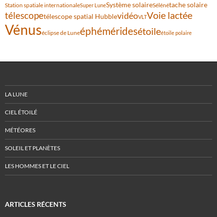
Système solaire
tache solaire
Station spatiale internationale
Séléné
Super Lune
Voie lactée
télescope
vidéo
télescope spatial Hubble
VLT
Vénus
éphémérides
étoile
éclipse de Lune
étoile polaire
LA LUNE
CIEL ÉTOILÉ
MÉTÉORES
SOLEIL ET PLANÈTES
LES HOMMES ET LE CIEL
ARTICLES RÉCENTS