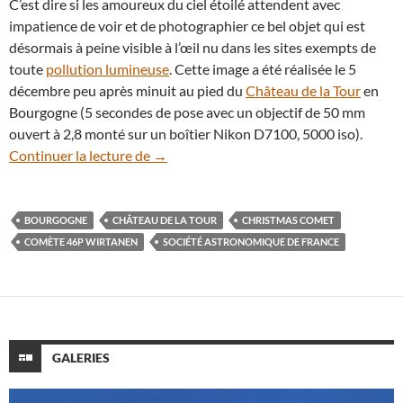
C’est dire si les amoureux du ciel étoilé attendent avec
impatience de voir et de photographier ce bel objet qui est
désormais à peine visible à l’œil nu dans les sites exempts de
toute
pollution lumineuse
. Cette image a été réalisée le 5
décembre peu après minuit au pied du
Château de la Tour
en
Bourgogne (5 secondes de pose avec un objectif de 50 mm
ouvert à 2,8 monté sur un boîtier Nikon D7100, 5000 iso).
La comète 46P/Wirtanen au-dessus du C
Continuer la lecture de
→
BOURGOGNE
CHÂTEAU DE LA TOUR
CHRISTMAS COMET
COMÈTE 46P WIRTANEN
SOCIÉTÉ ASTRONOMIQUE DE FRANCE
GALERIES