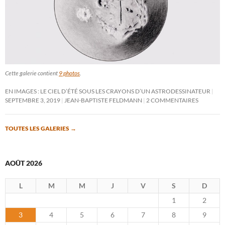
Cette galerie contient
9 photos
.
EN IMAGES : LE CIEL D’ÉTÉ SOUS LES CRAYONS D’UN ASTRODESSINATEUR
SEPTEMBRE 3, 2019
JEAN-BAPTISTE FELDMANN
2 COMMENTAIRES
TOUTES LES GALERIES
→
AOÛT 2026
L
M
M
J
V
S
D
1
2
3
4
5
6
7
8
9