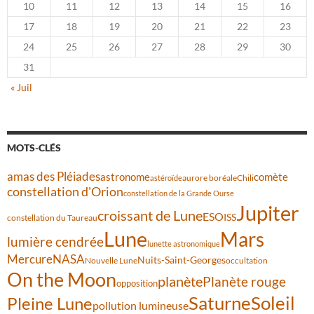
10
11
12
13
14
15
16
17
18
19
20
21
22
23
24
25
26
27
28
29
30
31
« Juil
MOTS-CLÉS
amas des Pléiades
comète
astronome
aurore boréale
astéroïde
Chili
constellation d'Orion
constellation de la Grande Ourse
Jupiter
croissant de Lune
ESO
ISS
constellation du Taureau
Lune
Mars
lumière cendrée
lunette astronomique
Mercure
NASA
Nuits-Saint-Georges
Nouvelle Lune
occultation
On the Moon
planète
Planète rouge
opposition
Saturne
Soleil
Pleine Lune
pollution lumineuse