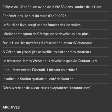
Éclipse du 12 août : un avion de la NASA dans l’ombre de la Lune
Éphémérides : le ciel du mois d’août 2026
Le Soleil se lève, rougi par les fumées des incendies
L’étoile compagnon de Bételgeuse se dévoile un peu plus
Sur la Lune, les mystères du fascinant plateau d’Aristarque
À Céron, un grand gîte accueille les astronomes amateurs
Le télescope James Webb nous dévoile la galaxie Centaurus A
L’inquiétant miroir Eärendil-1 bientôt en orbite ?
Insolite : la Station spatiale du côté de Saturne
Découverte de deux curieuses exoplanètes “cotonneuses”
ARCHIVES