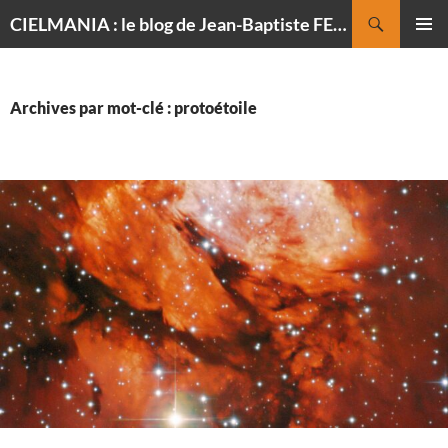
Recherche
CIELMANIA : le blog de Jean-Baptiste FELDMANN, photographe du ciel
ALLER
MENU
AU
PRINCI
CONTENU
Archives par mot-clé : protoétoile