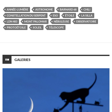
ANNÉE-LUMIÈRE
ASTRONOME
BARNARD 68
CHILI
CONSTELLATION DU SERPENT
ESO
ÉTOILE
LA SILLA
LDN 483
MONT PALOMAR
NÉBULEUSE
OBSERVATOIRE
PROTOÉTOILE
SOLEIL
TÉLESCOPE
GALERIES