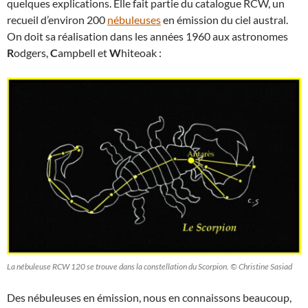
quelques explications. Elle fait partie du catalogue RCW, un
recueil d’environ 200
nébuleuses
en émission du ciel austral.
On doit sa réalisation dans les années 1960 aux astronomes
R
odgers,
C
ampbell et
W
hiteoak :
La nébuleuse RCW 120 se trouve dans la constellation du Scorpion. © Christine Sasiad
Des nébuleuses en émission, nous en connaissons beaucoup,