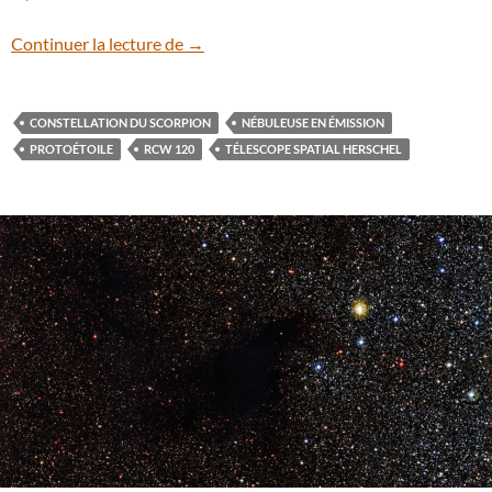
Cette nébuleuse nous cache une monstru
Continuer la lecture de
→
CONSTELLATION DU SCORPION
NÉBULEUSE EN ÉMISSION
PROTOÉTOILE
RCW 120
TÉLESCOPE SPATIAL HERSCHEL