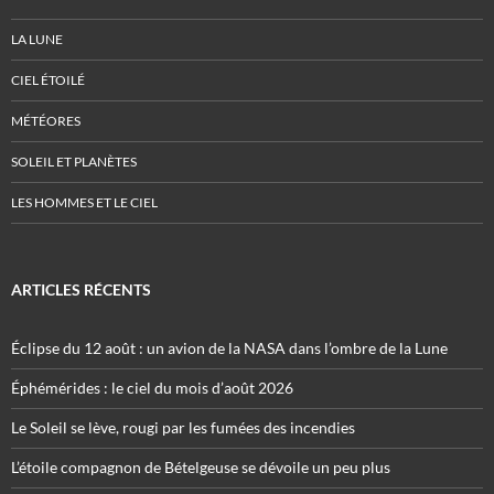
LA LUNE
CIEL ÉTOILÉ
MÉTÉORES
SOLEIL ET PLANÈTES
LES HOMMES ET LE CIEL
ARTICLES RÉCENTS
Éclipse du 12 août : un avion de la NASA dans l’ombre de la Lune
Éphémérides : le ciel du mois d’août 2026
Le Soleil se lève, rougi par les fumées des incendies
L’étoile compagnon de Bételgeuse se dévoile un peu plus