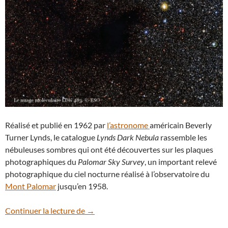
Réalisé et publié en 1962 par
l’astronome
américain Beverly
Turner Lynds, le catalogue
Lynds Dark Nebula
rassemble les
nébuleuses sombres qui ont été découvertes sur les plaques
photographiques du
Palomar Sky Survey
, un important relevé
photographique du ciel nocturne réalisé à l’observatoire du
Mont Palomar
jusqu’en 1958.
LDN 483, une nébuleuse sombre dans le
Continuer la lecture de
→