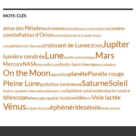
MOTS-CLÉS
amas des Pléiades
comète
astronome
aurore boréale
astéroïde
Chili
constellation d'Orion
constellation de la Grande Ourse
Jupiter
croissant de Lune
ESO
ISS
constellation du Taureau
Lune
Mars
lumière cendrée
lunette astronomique
Mercure
NASA
Nuits-Saint-Georges
Nouvelle Lune
occultation
On the Moon
planète
Planète rouge
opposition
Saturne
Soleil
Pleine Lune
pollution lumineuse
Système solaire
tache solaire
Station spatiale internationale
Séléné
Super Lune
Voie lactée
télescope
vidéo
télescope spatial Hubble
VLT
Vénus
éphémérides
étoile
éclipse de Lune
étoile polaire