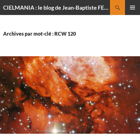
Recherche
CIELMANIA : le blog de Jean-Baptiste FELDMANN, photographe du ciel
ALLER
MENU
AU
PRINCI
CONTENU
Archives par mot-clé : RCW 120