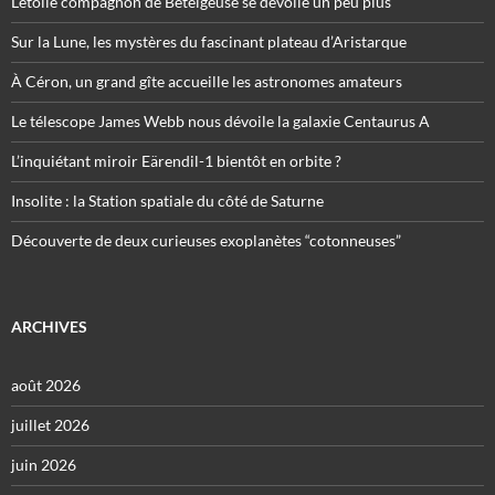
L’étoile compagnon de Bételgeuse se dévoile un peu plus
Sur la Lune, les mystères du fascinant plateau d’Aristarque
À Céron, un grand gîte accueille les astronomes amateurs
Le télescope James Webb nous dévoile la galaxie Centaurus A
L’inquiétant miroir Eärendil-1 bientôt en orbite ?
Insolite : la Station spatiale du côté de Saturne
Découverte de deux curieuses exoplanètes “cotonneuses”
ARCHIVES
août 2026
juillet 2026
juin 2026