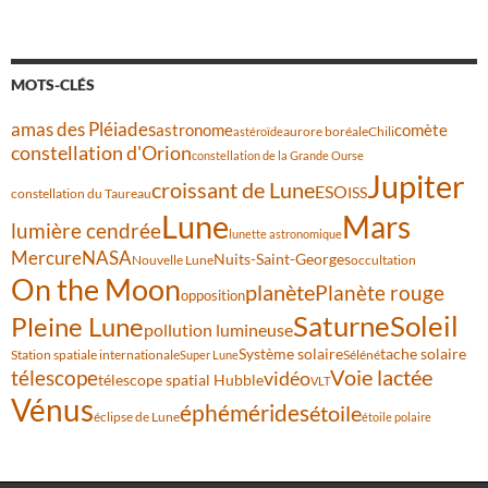
MOTS-CLÉS
amas des Pléiades
comète
astronome
aurore boréale
astéroïde
Chili
constellation d'Orion
constellation de la Grande Ourse
Jupiter
croissant de Lune
ESO
ISS
constellation du Taureau
Lune
Mars
lumière cendrée
lunette astronomique
Mercure
NASA
Nuits-Saint-Georges
Nouvelle Lune
occultation
On the Moon
planète
Planète rouge
opposition
Saturne
Soleil
Pleine Lune
pollution lumineuse
Système solaire
tache solaire
Station spatiale internationale
Séléné
Super Lune
Voie lactée
télescope
vidéo
télescope spatial Hubble
VLT
Vénus
éphémérides
étoile
éclipse de Lune
étoile polaire