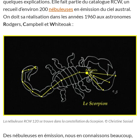
quelques explications. Elle fait partie du catalogue RCW, un
recueil d’environ 200
nébuleuses
en émission du ciel austral.
On doit sa réalisation dans les années 1960 aux astronomes
R
odgers,
C
ampbell et
W
hiteoak :
La nébuleuse RCW 120 se trouve dans la constellation du Scorpion. © Christine Sasiad
Des nébuleuses en émission, nous en connaissons beaucoup,