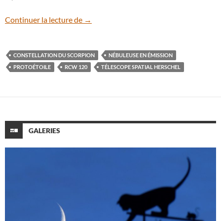
Cette nébuleuse nous cache une monstru
Continuer la lecture de
→
CONSTELLATION DU SCORPION
NÉBULEUSE EN ÉMISSION
PROTOÉTOILE
RCW 120
TÉLESCOPE SPATIAL HERSCHEL
GALERIES