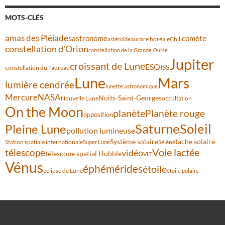
MOTS-CLÉS
amas des Pléiades
comète
astronome
aurore boréale
astéroïde
Chili
constellation d'Orion
constellation de la Grande Ourse
Jupiter
croissant de Lune
ESO
ISS
constellation du Taureau
Lune
Mars
lumière cendrée
lunette astronomique
Mercure
NASA
Nuits-Saint-Georges
Nouvelle Lune
occultation
On the Moon
planète
Planète rouge
opposition
Saturne
Soleil
Pleine Lune
pollution lumineuse
Système solaire
tache solaire
Station spatiale internationale
Séléné
Super Lune
Voie lactée
télescope
vidéo
télescope spatial Hubble
VLT
Vénus
éphémérides
étoile
éclipse de Lune
étoile polaire