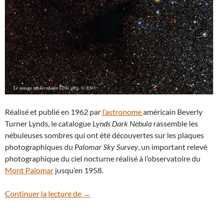
Réalisé et publié en 1962 par
l’astronome
américain Beverly
Turner Lynds, le catalogue
Lynds Dark Nebula
rassemble les
nébuleuses sombres qui ont été découvertes sur les plaques
photographiques du
Palomar Sky Survey
, un important relevé
photographique du ciel nocturne réalisé à l’observatoire du
Mont Palomar
jusqu’en 1958.
LDN 483, une nébuleuse sombre dans le
Continuer la lecture de
→