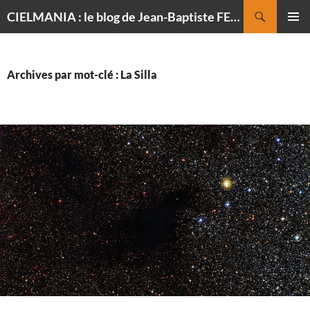
Recherche
CIELMANIA : le blog de Jean-Baptiste FELDMANN, photographe du ciel
ALLER
MENU
AU
PRINCI
CONTENU
Archives par mot-clé : La Silla