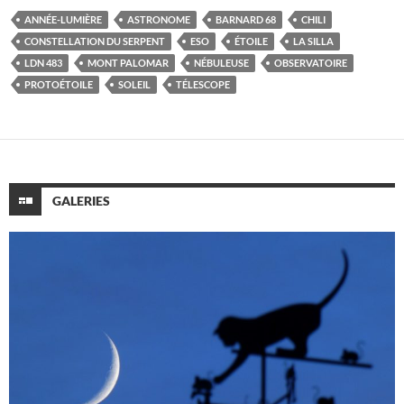
ANNÉE-LUMIÈRE
ASTRONOME
BARNARD 68
CHILI
CONSTELLATION DU SERPENT
ESO
ÉTOILE
LA SILLA
LDN 483
MONT PALOMAR
NÉBULEUSE
OBSERVATOIRE
PROTOÉTOILE
SOLEIL
TÉLESCOPE
GALERIES