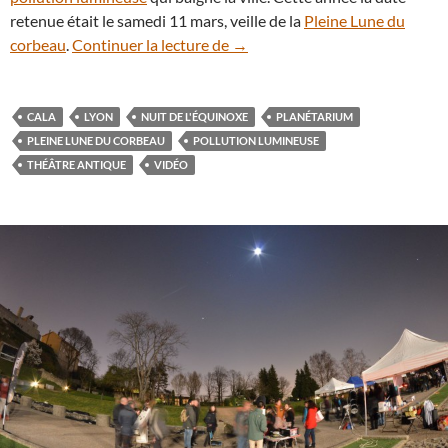
retenue était le samedi 11 mars, veille de la
Pleine Lune du
En vidéo : la Nuit de l’Équinoxe
corbeau
.
Continuer la lecture de
→
CALA
LYON
NUIT DE L'ÉQUINOXE
PLANÉTARIUM
PLEINE LUNE DU CORBEAU
POLLUTION LUMINEUSE
THÉÂTRE ANTIQUE
VIDÉO