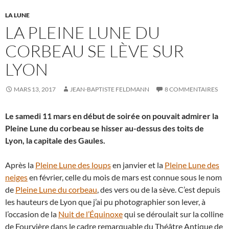
LA LUNE
LA PLEINE LUNE DU
CORBEAU SE LÈVE SUR
LYON
MARS 13, 2017
JEAN-BAPTISTE FELDMANN
8 COMMENTAIRES
Le samedi 11 mars en début de soirée on pouvait admirer la
Pleine Lune du corbeau se hisser au-dessus des toits de
Lyon, la capitale des Gaules.
Après la
Pleine Lune des loups
en janvier et la
Pleine Lune des
neiges
en février, celle du mois de mars est connue sous le nom
de
Pleine Lune du corbeau
, des vers ou de la sève. C’est depuis
les hauteurs de Lyon que j’ai pu photographier son lever, à
l’occasion de la
Nuit de l’Équinoxe
qui se déroulait sur la colline
de Fourvière dans le cadre remarquable du Théâtre Antique de