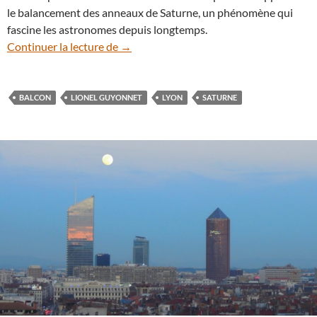
le balancement des anneaux de Saturne, un phénomène qui
fascine les astronomes depuis longtemps.
Saturne : dix ans d’imagerie depuis un ba
Continuer la lecture de
→
BALCON
LIONEL GUYONNET
LYON
SATURNE