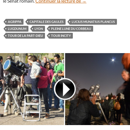
La Pleine Lune du corbea
le Sénat romain.
Continuer la lecture de
→
AGRIPPA
CAPITALE DES GAULES
LUCIUS MUNATIUS PLANCUS
LUGDUNUM
LYON
PLEINE LUNE DU CORBEAU
TOUR DE LA PART-DIEU
TOUR INCITY