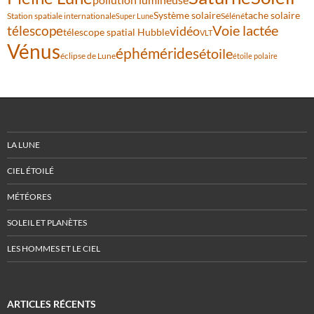
Système solaire
tache solaire
Station spatiale internationale
Séléné
Super Lune
Voie lactée
télescope
vidéo
télescope spatial Hubble
VLT
Vénus
éphémérides
étoile
éclipse de Lune
étoile polaire
LA LUNE
CIEL ÉTOILÉ
MÉTÉORES
SOLEIL ET PLANÈTES
LES HOMMES ET LE CIEL
ARTICLES RÉCENTS