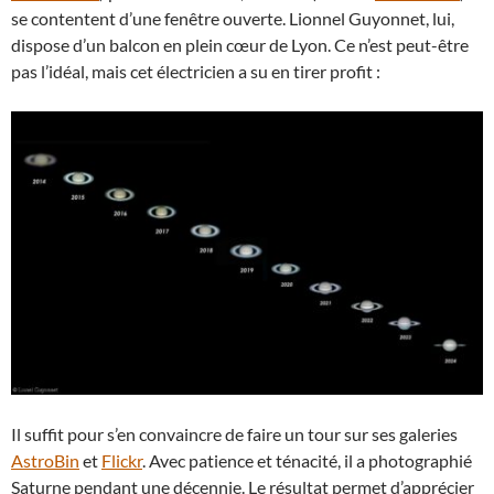
se contentent d’une fenêtre ouverte. Lionnel Guyonnet, lui,
dispose d’un balcon en plein cœur de Lyon. Ce n’est peut-être
pas l’idéal, mais cet électricien a su en tirer profit :
Il suffit pour s’en convaincre de faire un tour sur ses galeries
AstroBin
et
Flickr
. Avec patience et ténacité, il a photographié
Saturne pendant une décennie. Le résultat permet d’apprécier