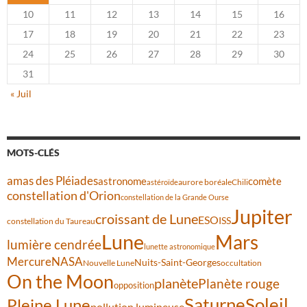
10
11
12
13
14
15
16
17
18
19
20
21
22
23
24
25
26
27
28
29
30
31
« Juil
MOTS-CLÉS
amas des Pléiades
comète
astronome
aurore boréale
astéroïde
Chili
constellation d'Orion
constellation de la Grande Ourse
Jupiter
croissant de Lune
ESO
ISS
constellation du Taureau
Lune
Mars
lumière cendrée
lunette astronomique
Mercure
NASA
Nuits-Saint-Georges
Nouvelle Lune
occultation
On the Moon
planète
Planète rouge
opposition
Saturne
Soleil
Pleine Lune
pollution lumineuse