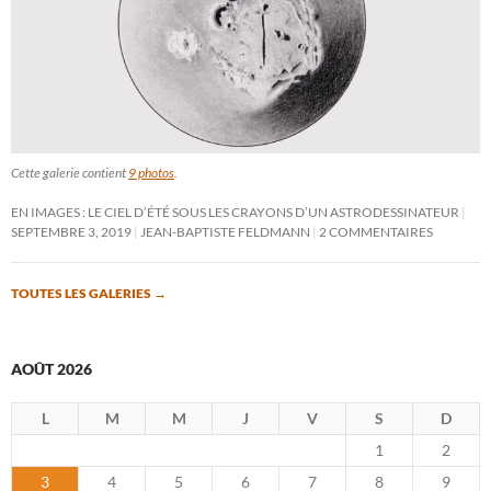
Cette galerie contient
9 photos
.
EN IMAGES : LE CIEL D’ÉTÉ SOUS LES CRAYONS D’UN ASTRODESSINATEUR
SEPTEMBRE 3, 2019
JEAN-BAPTISTE FELDMANN
2 COMMENTAIRES
TOUTES LES GALERIES
→
AOÛT 2026
L
M
M
J
V
S
D
1
2
3
4
5
6
7
8
9