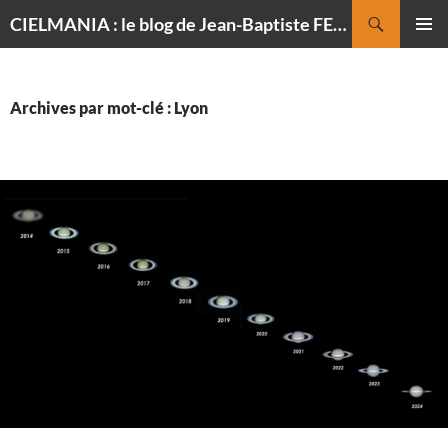
Recherche
CIELMANIA : le blog de Jean-Baptiste FELDMANN, photographe du ciel
ALLER
MENU
AU
PRINCI
CONTENU
Archives par mot-clé : Lyon