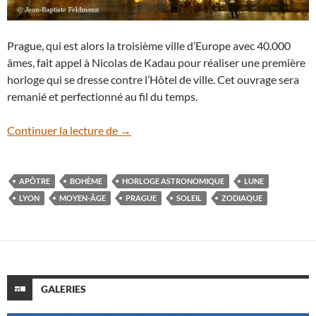
Prague, qui est alors la troisième ville d’Europe avec 40.000
âmes, fait appel à Nicolas de Kadau pour réaliser une première
horloge qui se dresse contre l’Hôtel de ville. Cet ouvrage sera
remanié et perfectionné au fil du temps.
L’horloge astronomique de Prague
Continuer la lecture de
→
APÔTRE
BOHÈME
HORLOGE ASTRONOMIQUE
LUNE
LYON
MOYEN-ÂGE
PRAGUE
SOLEIL
ZODIAQUE
GALERIES