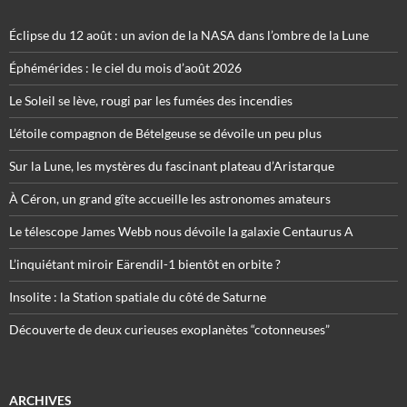
Éclipse du 12 août : un avion de la NASA dans l’ombre de la Lune
Éphémérides : le ciel du mois d’août 2026
Le Soleil se lève, rougi par les fumées des incendies
L’étoile compagnon de Bételgeuse se dévoile un peu plus
Sur la Lune, les mystères du fascinant plateau d’Aristarque
À Céron, un grand gîte accueille les astronomes amateurs
Le télescope James Webb nous dévoile la galaxie Centaurus A
L’inquiétant miroir Eärendil-1 bientôt en orbite ?
Insolite : la Station spatiale du côté de Saturne
Découverte de deux curieuses exoplanètes “cotonneuses”
ARCHIVES