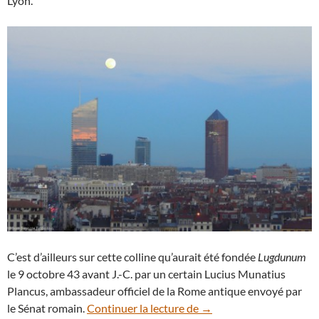
Lyon.
C’est d’ailleurs sur cette colline qu’aurait été fondée
Lugdunum
le 9 octobre 43 avant J.-C. par un certain Lucius Munatius
Plancus, ambassadeur officiel de la Rome antique envoyé par
La Pleine Lune du corbea
le Sénat romain.
Continuer la lecture de
→