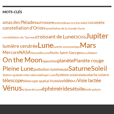
MOTS-CLÉS
amas des Pléiades
comète
astronome
aurore boréale
astéroïde
Chili
constellation d'Orion
constellation de la Grande Ourse
Jupiter
croissant de Lune
ESO
ISS
constellation du Taureau
Lune
Mars
lumière cendrée
lunette astronomique
Mercure
NASA
Nuits-Saint-Georges
Nouvelle Lune
occultation
On the Moon
planète
Planète rouge
opposition
Saturne
Soleil
Pleine Lune
pollution lumineuse
Système solaire
tache solaire
Station spatiale internationale
Séléné
Super Lune
Voie lactée
télescope
vidéo
télescope spatial Hubble
VLT
Vénus
éphémérides
étoile
éclipse de Lune
étoile polaire