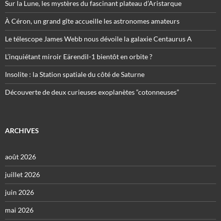
Sur la Lune, les mystères du fascinant plateau d’Aristarque
À Céron, un grand gîte accueille les astronomes amateurs
Le télescope James Webb nous dévoile la galaxie Centaurus A
L’inquiétant miroir Eärendil-1 bientôt en orbite ?
Insolite : la Station spatiale du côté de Saturne
Découverte de deux curieuses exoplanètes “cotonneuses”
ARCHIVES
août 2026
juillet 2026
juin 2026
mai 2026