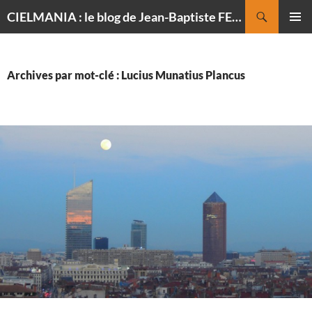
Recherche
CIELMANIA : le blog de Jean-Baptiste FELDMANN, photographe du ciel
ALLER
MENU
AU
PRINCI
CONTENU
Archives par mot-clé : Lucius Munatius Plancus