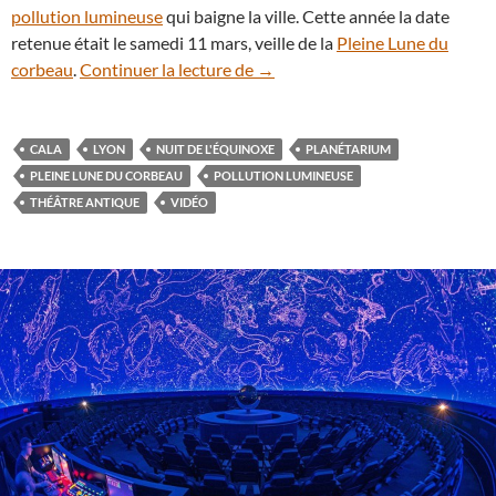
pollution lumineuse
qui baigne la ville. Cette année la date
retenue était le samedi 11 mars, veille de la
Pleine Lune du
En vidéo : la Nuit de l’Équinoxe
corbeau
.
Continuer la lecture de
→
CALA
LYON
NUIT DE L'ÉQUINOXE
PLANÉTARIUM
PLEINE LUNE DU CORBEAU
POLLUTION LUMINEUSE
THÉÂTRE ANTIQUE
VIDÉO