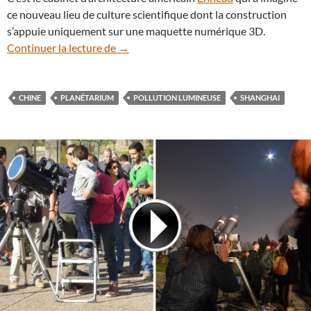
ce nouveau lieu de culture scientifique dont la construction
s’appuie uniquement sur une maquette numérique 3D.
La Chine construit le plus grand planét
Continuer la lecture de
→
CHINE
PLANÉTARIUM
POLLUTION LUMINEUSE
SHANGHAI