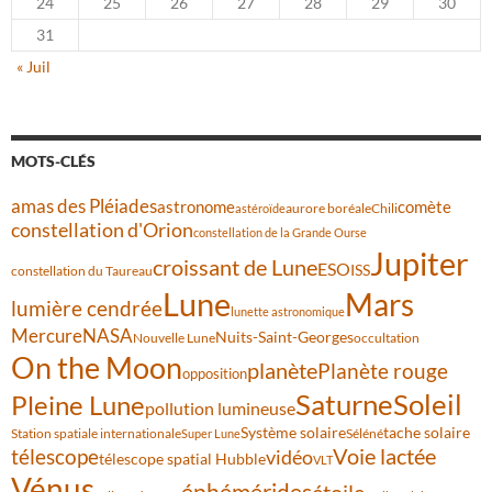
24
25
26
27
28
29
30
31
« Juil
MOTS-CLÉS
amas des Pléiades
comète
astronome
aurore boréale
astéroïde
Chili
constellation d'Orion
constellation de la Grande Ourse
Jupiter
croissant de Lune
ESO
ISS
constellation du Taureau
Lune
Mars
lumière cendrée
lunette astronomique
Mercure
NASA
Nuits-Saint-Georges
Nouvelle Lune
occultation
On the Moon
planète
Planète rouge
opposition
Saturne
Soleil
Pleine Lune
pollution lumineuse
Système solaire
tache solaire
Station spatiale internationale
Séléné
Super Lune
Voie lactée
télescope
vidéo
télescope spatial Hubble
VLT
Vénus
éphémérides
étoile