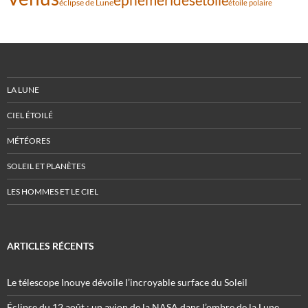
éclipse de Lune
étoile polaire
LA LUNE
CIEL ÉTOILÉ
MÉTÉORES
SOLEIL ET PLANÈTES
LES HOMMES ET LE CIEL
ARTICLES RÉCENTS
Le télescope Inouye dévoile l’incroyable surface du Soleil
Éclipse du 12 août : un avion de la NASA dans l’ombre de la Lune