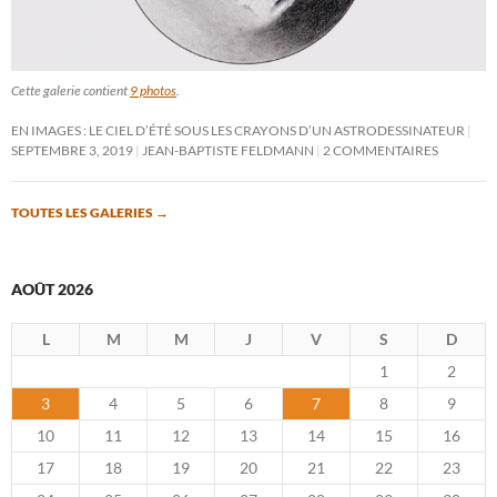
Cette galerie contient
9 photos
.
EN IMAGES : LE CIEL D’ÉTÉ SOUS LES CRAYONS D’UN ASTRODESSINATEUR
SEPTEMBRE 3, 2019
JEAN-BAPTISTE FELDMANN
2 COMMENTAIRES
TOUTES LES GALERIES
→
AOÛT 2026
L
M
M
J
V
S
D
1
2
3
4
5
6
7
8
9
10
11
12
13
14
15
16
17
18
19
20
21
22
23