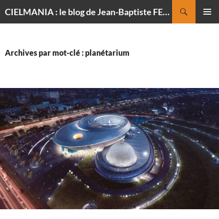
Recherche
CIELMANIA : le blog de Jean-Baptiste FELDMANN, photographe du ciel
ALLER
MENU
AU
PRINCI
CONTENU
Archives par mot-clé : planétarium