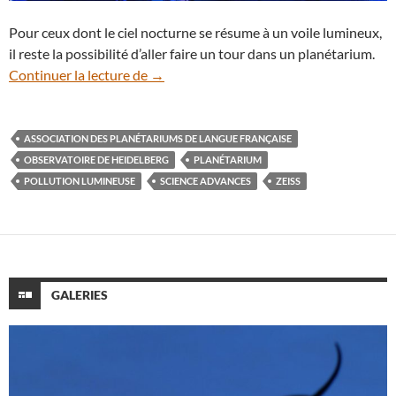
Pour ceux dont le ciel nocturne se résume à un voile lumineux,
il reste la possibilité d’aller faire un tour dans un planétarium.
Le planétarium, une alternative pour déco
Continuer la lecture de
→
ASSOCIATION DES PLANÉTARIUMS DE LANGUE FRANÇAISE
OBSERVATOIRE DE HEIDELBERG
PLANÉTARIUM
POLLUTION LUMINEUSE
SCIENCE ADVANCES
ZEISS
GALERIES