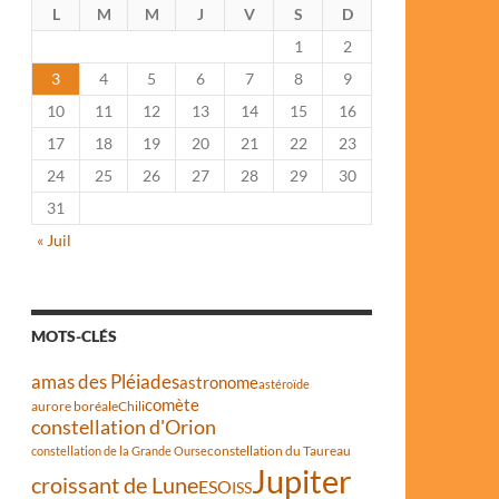
L
M
M
J
V
S
D
1
2
3
4
5
6
7
8
9
10
11
12
13
14
15
16
17
18
19
20
21
22
23
24
25
26
27
28
29
30
31
« Juil
MOTS-CLÉS
amas des Pléiades
astronome
astéroïde
comète
aurore boréale
Chili
constellation d'Orion
constellation du Taureau
constellation de la Grande Ourse
Jupiter
croissant de Lune
ESO
ISS