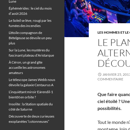
Lune
Éphémérides : le ciel du mois
d’août 2026
Le Soleil se lève, rougi par les
fumées des incendies
LES HOMMES ET LE 
L’étoile compagnon de
Bételgeuse se dévoile un peu
LE PLA
plus
ALTER
Sur la Lune, les mystères du
fascinant plateau d’Aristarque
DÉCOUV
À Céron, un grand gîte
accueille les astronomes
amateurs
JANVIER 25, 201
COMMENTAIRE
Le télescope James Webb nous
dévoile la galaxie Centaurus A
L’inquiétant miroir Eärendil-1
Que faire quand 
bientôt en orbite ?
ciel étoilé ? Un
Insolite : la Station spatiale du
possibilités.
côté de Saturne
Découverte de deux curieuses
exoplanètes “cotonneuses”
Tout le monde n’
montagne, loin 