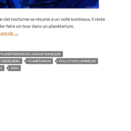
e ciel nocturne se résume à un voile lumineux, il reste
aller faire un tour dans un planétarium.
Le planétarium, une alternative pour découvrir les étoiles
ture de
→
 PLANÉTARIUMS DE LANGUE FRANÇAISE
 HEIDELBERG
PLANÉTARIUM
POLLUTION LUMINEUSE
ES
ZEISS