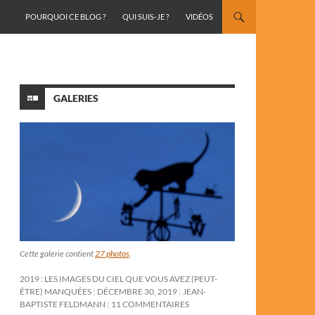
ALLER AU CONTENU
POURQUOI CE BLOG ?
QUI SUIS-JE ?
VIDÉOS
GALERIES
Cette galerie contient
27 photos
.
2019 : LES IMAGES DU CIEL QUE VOUS AVEZ (PEUT-
ÊTRE) MANQUÉES
DÉCEMBRE 30, 2019
JEAN-
BAPTISTE FELDMANN
11 COMMENTAIRES