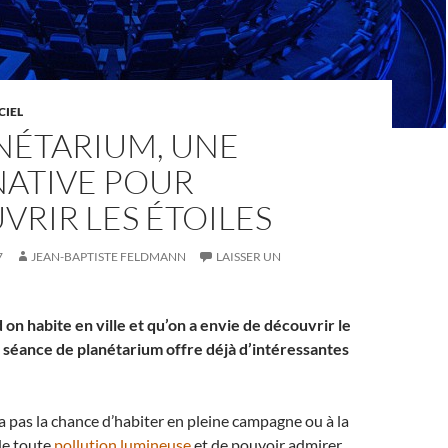
CIEL
NÉTARIUM, UNE
NATIVE POUR
RIR LES ÉTOILES
7
JEAN-BAPTISTE FELDMANN
LAISSER UN
on habite en ville et qu’on a envie de découvrir le
e séance de planétarium offre déjà d’intéressantes
a pas la chance d’habiter en pleine campagne ou à la
de toute
pollution lumineuse
et de pouvoir admirer