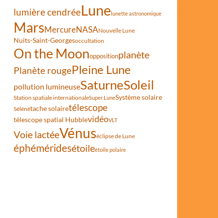
Lune
lumière cendrée
lunette astronomique
Mars
Mercure
NASA
Nouvelle Lune
Nuits-Saint-Georges
occultation
On the Moon
planète
opposition
Pleine Lune
Planète rouge
Saturne
Soleil
pollution lumineuse
Système solaire
Station spatiale internationale
Super Lune
télescope
tache solaire
Séléné
vidéo
télescope spatial Hubble
VLT
Vénus
Voie lactée
éclipse de Lune
éphémérides
étoile
étoile polaire