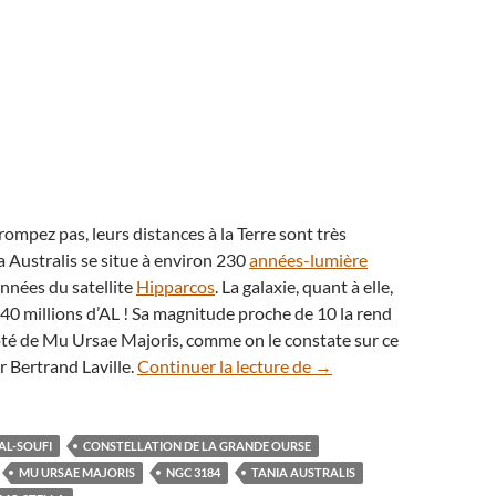
rompez pas, leurs distances à la Terre sont très
ia Australis se situe à environ 230
années-lumière
onnées du satellite
Hipparcos
. La galaxie, quant à elle,
 40 millions d’AL ! Sa magnitude proche de 10 la rend
ôté de Mu Ursae Majoris, comme on le constate sur ce
Tania Australis étincelle
r Bertrand Laville.
Continuer la lecture de
→
AL-SOUFI
CONSTELLATION DE LA GRANDE OURSE
MU URSAE MAJORIS
NGC 3184
TANIA AUSTRALIS