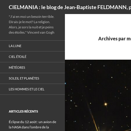
Recherche
CIELMANIA : le blog de Jean-Baptiste FELDMANN, p
"J'ai en moi un besoin terrible.
Dirais-je le mot? La religion.
Alors, je sors la nuit et je peins
des étoiles." Vincent van Gogh
Archives par mo
LA LUNE
CIEL ÉTOILÉ
MÉTÉORES
SOLEIL ET PLANÈTES
LES HOMMES ET LE CIEL
ARTICLES RÉCENTS
Éclipse du 12 août : un avion de
la NASA dans l’ombre de la