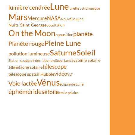
Lune
lumière cendrée
lunette astronomique
Mars
Mercure
NASA
Nouvelle Lune
Nuits-Saint-Georges
occultation
On the Moon
planète
opposition
Pleine Lune
Planète rouge
Saturne
Soleil
pollution lumineuse
Système solaire
Station spatiale internationale
Super Lune
télescope
tache solaire
Séléné
vidéo
télescope spatial Hubble
VLT
Vénus
Voie lactée
éclipse de Lune
éphémérides
étoile
étoile polaire
 à côté d’une galaxie spirale