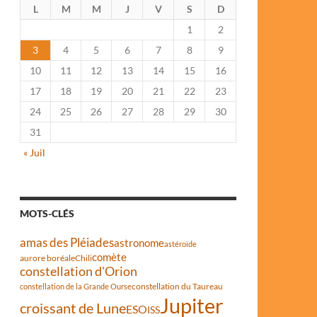
L
M
M
J
V
S
D
1
2
3
4
5
6
7
8
9
10
11
12
13
14
15
16
17
18
19
20
21
22
23
24
25
26
27
28
29
30
31
« Juil
MOTS-CLÉS
amas des Pléiades
astronome
astéroïde
comète
aurore boréale
Chili
constellation d'Orion
constellation du Taureau
constellation de la Grande Ourse
Jupiter
croissant de Lune
ESO
ISS