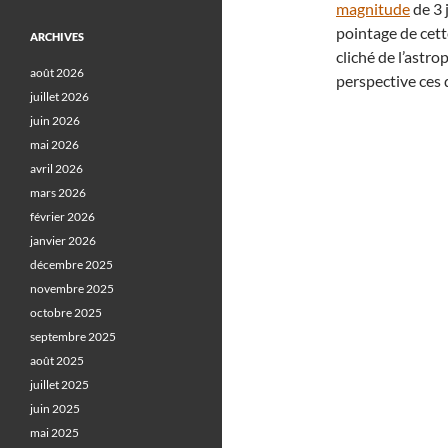
magnitude
de 3 
pointage de cette
ARCHIVES
cliché de l’ast
août 2026
perspective ces 
juillet 2026
juin 2026
mai 2026
avril 2026
mars 2026
février 2026
janvier 2026
décembre 2025
novembre 2025
octobre 2025
septembre 2025
août 2025
juillet 2025
juin 2025
mai 2025