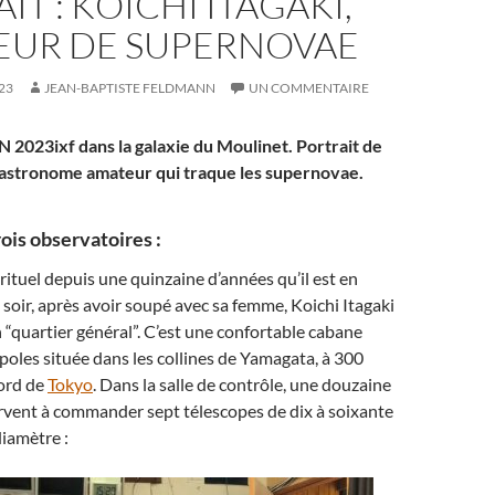
IT : KOICHI ITAGAKI,
EUR DE SUPERNOVAE
23
JEAN-BAPTISTE FELDMANN
UN COMMENTAIRE
N 2023ixf dans la galaxie du Moulinet. Portrait de
 l’astronome amateur qui traque les supernovae.
ois observatoires :
rituel depuis une quinzaine d’années qu’il est en
 soir, après avoir soupé avec sa femme, Koichi Itagaki
 “quartier général”. C’est une confortable cabane
oles située dans les collines de Yamagata, à 300
ord de
Tokyo
. Dans la salle de contrôle, une douzaine
rvent à commander sept télescopes de dix à soixante
iamètre :