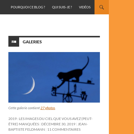
ALLER AU CONTENU
POURQUOI CE BLOG ?
QUI SUIS-JE ?
VIDÉOS
GALERIES
Cette galerie contient
27 photos
.
2019 : LES IMAGES DU CIEL QUE VOUS AVEZ (PEUT-
ÊTRE) MANQUÉES
DÉCEMBRE 30, 2019
JEAN-
BAPTISTE FELDMANN
11 COMMENTAIRES