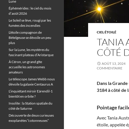
Lune
Éphémérides : le ciel du mois
d’août 2026
Le Soleil se lève, rougi par les
fumées des incendies
CIEL ÉTOILÉ
L’étoile compagnon de
Bételgeuse se dévoile un peu
TANIA 
plus
CÔTÉ D
Sur la Lune, les mystères du
fascinant plateau d’Aristarque
À Céron, un grand gîte
AOÛT 13, 2024
accueille les astronomes
COMMENTAIRE
amateurs
Le télescope James Webb nous
Dans la Grande 
dévoile la galaxie Centaurus A
3184 à côté de la
L’inquiétant miroir Eärendil-1
bientôt en orbite ?
Insolite : la Station spatiale du
Pointage facile
côté de Saturne
Découverte de deux curieuses
Avec Tania Austr
exoplanètes “cotonneuses”
étoile, appelée 