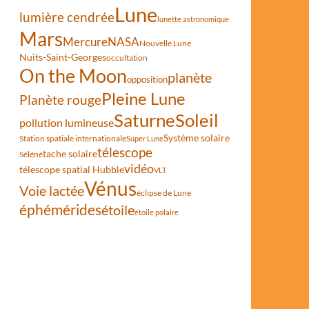
Lune
lumière cendrée
lunette astronomique
Mars
Mercure
NASA
Nouvelle Lune
Nuits-Saint-Georges
occultation
On the Moon
planète
opposition
Pleine Lune
Planète rouge
Saturne
Soleil
pollution lumineuse
Système solaire
Station spatiale internationale
Super Lune
télescope
tache solaire
Séléné
vidéo
télescope spatial Hubble
VLT
Vénus
Voie lactée
éclipse de Lune
éphémérides
étoile
étoile polaire