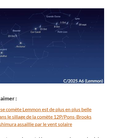
aimer :
se comète Lemmon est de plus en plus belle
ns le sillage de la comète 12P/Pons-Brooks
himura assaillie par le vent solaire