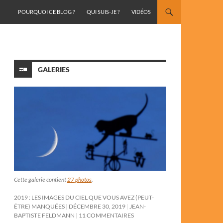
ALLER AU CONTENU
POURQUOI CE BLOG ?
QUI SUIS-JE ?
VIDÉOS
GALERIES
Cette galerie contient
27 photos
.
2019 : LES IMAGES DU CIEL QUE VOUS AVEZ (PEUT-
ÊTRE) MANQUÉES
DÉCEMBRE 30, 2019
JEAN-
BAPTISTE FELDMANN
11 COMMENTAIRES