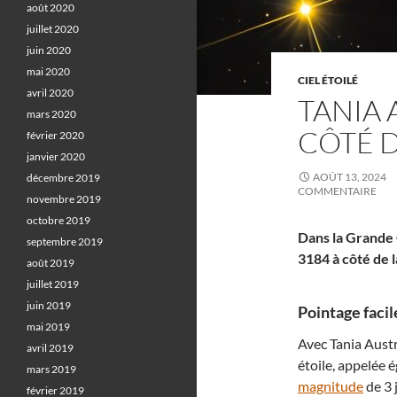
août 2020
juillet 2020
juin 2020
mai 2020
CIEL ÉTOILÉ
avril 2020
TANIA 
mars 2020
CÔTÉ D
février 2020
janvier 2020
AOÛT 13, 2024
décembre 2019
COMMENTAIRE
novembre 2019
octobre 2019
Dans la Grande 
septembre 2019
3184 à côté de la
août 2019
juillet 2019
juin 2019
Pointage facile
mai 2019
Avec Tania Austr
avril 2019
étoile, appelée 
mars 2019
magnitude
de 3 
février 2019