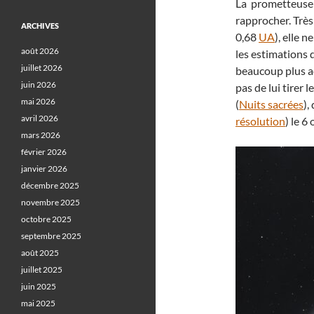
La prometteuse
rapprocher. Très
ARCHIVES
0,68
UA
), elle 
août 2026
les estimations 
juillet 2026
beaucoup plus ac
juin 2026
pas de lui tirer 
mai 2026
(
Nuits sacrées
),
avril 2026
résolution
) le 6
mars 2026
février 2026
janvier 2026
décembre 2025
novembre 2025
octobre 2025
septembre 2025
août 2025
juillet 2025
juin 2025
mai 2025