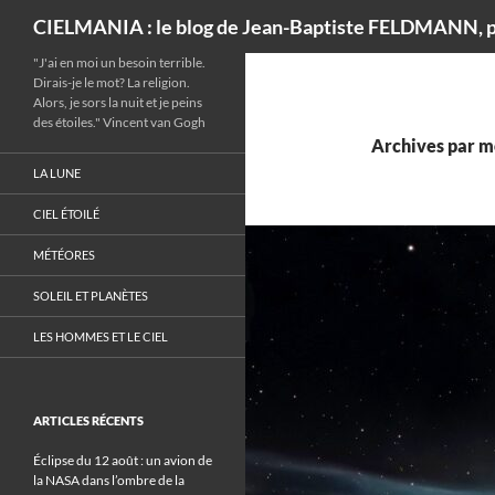
Recherche
CIELMANIA : le blog de Jean-Baptiste FELDMANN, p
"J'ai en moi un besoin terrible.
Dirais-je le mot? La religion.
Alors, je sors la nuit et je peins
des étoiles." Vincent van Gogh
Archives par m
LA LUNE
CIEL ÉTOILÉ
MÉTÉORES
SOLEIL ET PLANÈTES
LES HOMMES ET LE CIEL
ARTICLES RÉCENTS
Éclipse du 12 août : un avion de
la NASA dans l’ombre de la