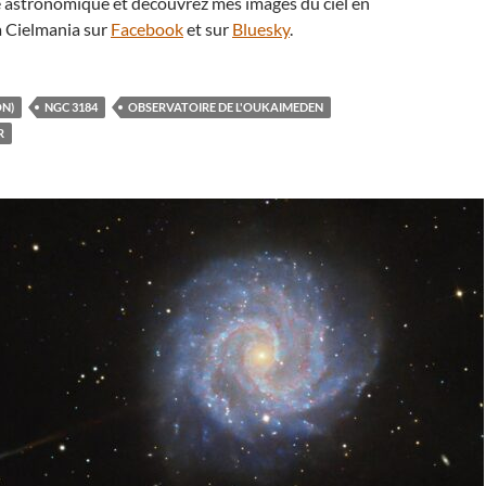
té astronomique et découvrez mes images du ciel en
 Cielmania sur
Facebook
et sur
Bluesky
.
ON)
NGC 3184
OBSERVATOIRE DE L'OUKAIMEDEN
R