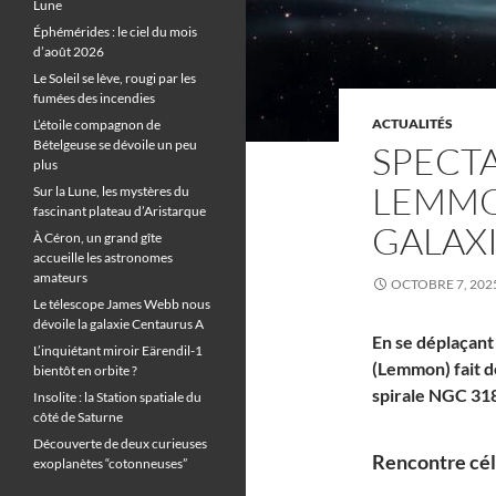
Lune
Éphémérides : le ciel du mois
d’août 2026
Le Soleil se lève, rougi par les
fumées des incendies
ACTUALITÉS
L’étoile compagnon de
Bételgeuse se dévoile un peu
SPECTA
plus
LEMMO
Sur la Lune, les mystères du
fascinant plateau d’Aristarque
GALAXI
À Céron, un grand gîte
accueille les astronomes
amateurs
OCTOBRE 7, 202
Le télescope James Webb nous
dévoile la galaxie Centaurus A
En se déplaçant
L’inquiétant miroir Eärendil-1
(Lemmon) fait d
bientôt en orbite ?
spirale NGC 31
Insolite : la Station spatiale du
côté de Saturne
Découverte de deux curieuses
Rencontre cél
exoplanètes “cotonneuses”