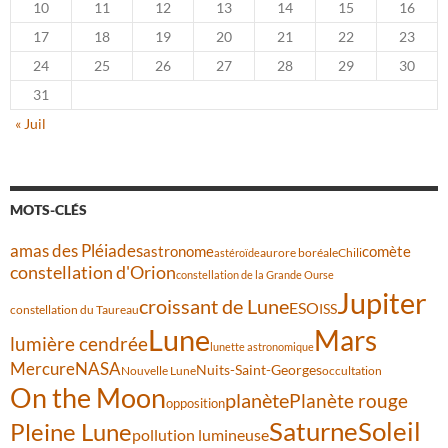
10
11
12
13
14
15
16
17
18
19
20
21
22
23
24
25
26
27
28
29
30
31
« Juil
MOTS-CLÉS
amas des Pléiades
comète
astronome
aurore boréale
astéroïde
Chili
constellation d'Orion
constellation de la Grande Ourse
Jupiter
croissant de Lune
ESO
ISS
constellation du Taureau
Lune
Mars
lumière cendrée
lunette astronomique
Mercure
NASA
Nuits-Saint-Georges
Nouvelle Lune
occultation
On the Moon
planète
Planète rouge
opposition
Saturne
Soleil
Pleine Lune
pollution lumineuse