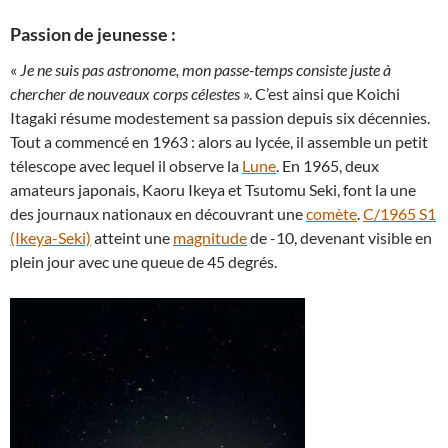
Passion de jeunesse :
«
Je ne suis pas astronome, mon passe-temps consiste juste à
chercher de nouveaux corps célestes
». C’est ainsi que Koichi
Itagaki résume modestement sa passion depuis six décennies.
Tout a commencé en 1963 : alors au lycée, il assemble un petit
télescope avec lequel il observe la
Lune
. En 1965, deux
amateurs japonais, Kaoru Ikeya et Tsutomu Seki, font la une
des journaux nationaux en découvrant une
comète
.
C/1965 S1
(Ikeya-Seki)
atteint une
magnitude
de -10, devenant visible en
plein jour avec une queue de 45 degrés.