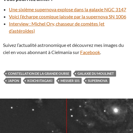
Une sixième supernova explose dans la galaxie NGC 3147
Voici l’écharpe cosmique laissée par la supernova SN 1006
Interview : Michel Ory, chasseur de comètes (et
d’astéroïdes)
Suivez l’actualité astronomique et découvrez mes images du
ciel en vous abonnant à Cielmania sur
Facebook
.
CONSTELLATION DE LA GRANDE OURSE
GALAXIE DU MOULINET
JAPON
KOICHI ITAGAKI
MESSIER 101
SUPERNOVA