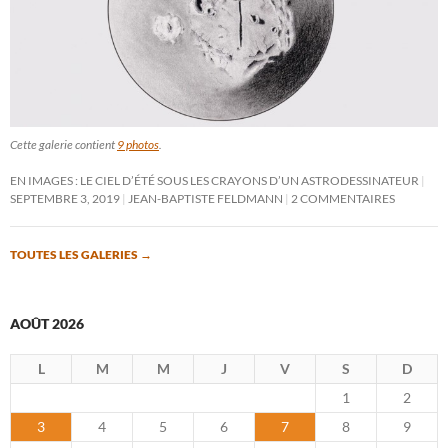
Cette galerie contient
9 photos
.
EN IMAGES : LE CIEL D’ÉTÉ SOUS LES CRAYONS D’UN ASTRODESSINATEUR
SEPTEMBRE 3, 2019
JEAN-BAPTISTE FELDMANN
2 COMMENTAIRES
TOUTES LES GALERIES
→
AOÛT 2026
L
M
M
J
V
S
D
1
2
3
4
5
6
7
8
9