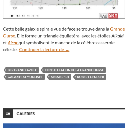
Cette belle galaxie spirale vue de face se trouve dans la
Grande
Ourse
. Elle forme un triangle équilatéral avec les étoiles
Alkaid
et
Alcor
qui symbolisent le manche de la célèbre casserole
Zoom sur la galaxie du Moulinet
céleste.
Continuer la lecture de
→
BERTRAND LAVILLE
CONSTELLATION DE LA GRANDE OURSE
GALAXIE DU MOULINET
MESSIER 101
ROBERT GENDLER
GALERIES