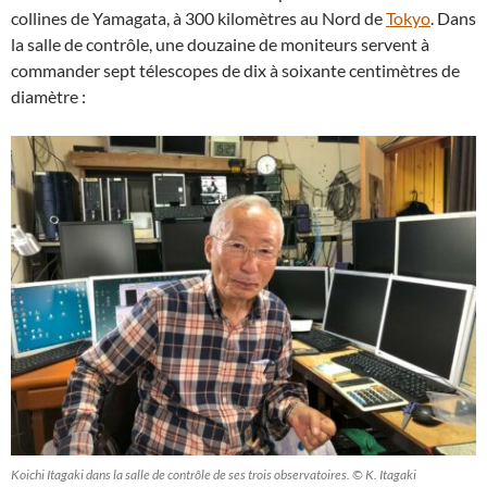
collines de Yamagata, à 300 kilomètres au Nord de
Tokyo
. Dans
la salle de contrôle, une douzaine de moniteurs servent à
commander sept télescopes de dix à soixante centimètres de
diamètre :
Koichi Itagaki dans la salle de contrôle de ses trois observatoires. © K. Itagaki