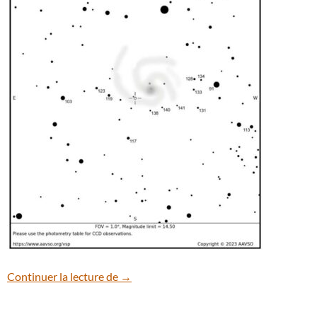
La supernova SN 2023ixf est de plus en pl
Continuer la lecture de
→