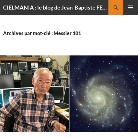
Recherche
CIELMANIA : le blog de Jean-Baptiste FELDMANN, photographe du ciel
ALLER
MENU
AU
PRINCI
CONTENU
Archives par mot-clé : Messier 101