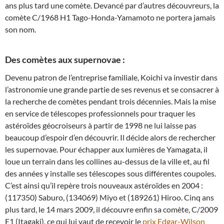
ans plus tard une comète. Devancé par d’autres découvreurs, la
comète C/1968 H1 Tago-Honda-Yamamoto ne portera jamais
son nom.
Des comètes aux supernovae :
Devenu patron de l’entreprise familiale, Koichi va investir dans
l’astronomie une grande partie de ses revenus et se consacrer à
la recherche de comètes pendant trois décennies. Mais la mise
en service de télescopes professionnels pour traquer les
astéroïdes géocroiseurs à partir de 1998 ne lui laisse pas
beaucoup d’espoir d’en découvrir. Il décide alors de rechercher
les supernovae. Pour échapper aux lumières de Yamagata, il
loue un terrain dans les collines au-dessus de la ville et, au fil
des années y installe ses télescopes sous différentes coupoles.
C’est ainsi qu’il repère trois nouveaux astéroïdes en 2004 :
(117350) Saburo, (134069) Miyo et (189261) Hiroo. Cinq ans
plus tard, le 14 mars 2009, il découvre enfin sa comète, C/2009
E1 (Itagaki), ce qui lui vaut de recevoir le
prix Edgar-Wilson