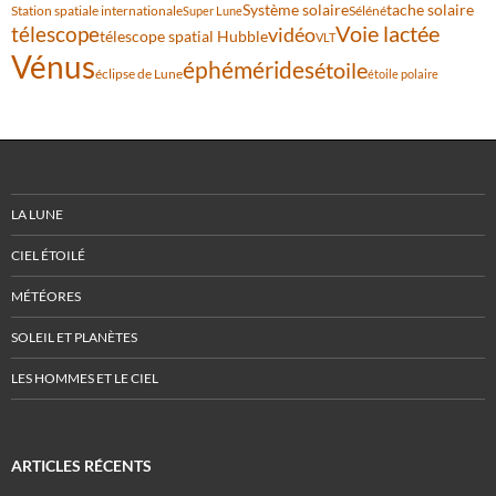
Système solaire
tache solaire
Station spatiale internationale
Séléné
Super Lune
Voie lactée
télescope
vidéo
télescope spatial Hubble
VLT
Vénus
éphémérides
étoile
éclipse de Lune
étoile polaire
LA LUNE
CIEL ÉTOILÉ
MÉTÉORES
SOLEIL ET PLANÈTES
LES HOMMES ET LE CIEL
ARTICLES RÉCENTS