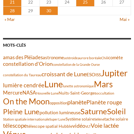
21
22
23
24
25
26
27
28
29
30
« Mar
Mai »
MOTS-CLÉS
amas des Pléiades
comète
astronome
aurore boréale
astéroïde
Chili
constellation d'Orion
constellation de la Grande Ourse
Jupiter
croissant de Lune
ESO
ISS
constellation du Taureau
Lune
Mars
lumière cendrée
lunette astronomique
Mercure
NASA
Nuits-Saint-Georges
Nouvelle Lune
occultation
On the Moon
planète
Planète rouge
opposition
Saturne
Soleil
Pleine Lune
pollution lumineuse
Système solaire
tache solaire
Station spatiale internationale
Séléné
Super Lune
Voie lactée
télescope
vidéo
télescope spatial Hubble
VLT