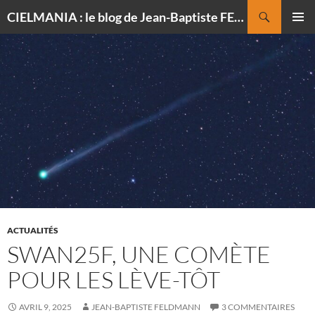
Recherche
CIELMANIA : le blog de Jean-Baptiste FELDMANN, photographe du ciel
ALLER
MENU
AU
PRINCI
CONTENU
ACTUALITÉS
SWAN25F, UNE COMÈTE
POUR LES LÈVE-TÔT
AVRIL 9, 2025
JEAN-BAPTISTE FELDMANN
3 COMMENTAIRES