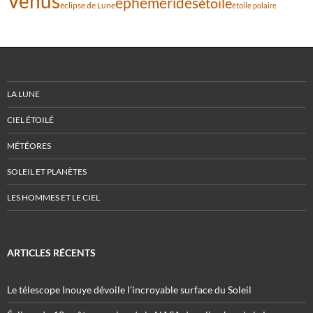
Vénus
éphémérides
étoile
éclipse de Lune
étoile polaire
LA LUNE
CIEL ÉTOILÉ
MÉTÉORES
SOLEIL ET PLANÈTES
LES HOMMES ET LE CIEL
ARTICLES RÉCENTS
Le télescope Inouye dévoile l’incroyable surface du Soleil