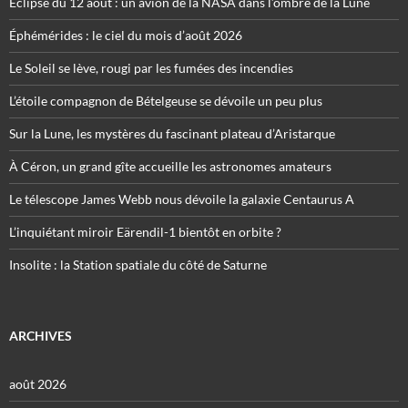
Éclipse du 12 août : un avion de la NASA dans l’ombre de la Lune
Éphémérides : le ciel du mois d’août 2026
Le Soleil se lève, rougi par les fumées des incendies
L’étoile compagnon de Bételgeuse se dévoile un peu plus
Sur la Lune, les mystères du fascinant plateau d’Aristarque
À Céron, un grand gîte accueille les astronomes amateurs
Le télescope James Webb nous dévoile la galaxie Centaurus A
L’inquiétant miroir Eärendil-1 bientôt en orbite ?
Insolite : la Station spatiale du côté de Saturne
ARCHIVES
août 2026