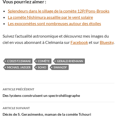
Vous pourriez aimer :
Splendeurs dans le sillage de la comète 12P/Pons-Brooks
La comète Nishimura assaillie par le vent solaire
Les exocomètes sont nombreuses autour des étoiles
Suivez l’actualité astronomique et découvrez mes images du
ciel en vous abonnant à Cielmania sur
Facebook
et sur
Bluesky
.
C/2025 F2 (SWAN)
COMÈTE
GERALD RHEMANN
MICHAEL JAEGER
SOHO
SWAN25F
Navigation
ARTICLE PRÉCÉDENT
des
Des lycéens construisent un spectrohéliographe
articles
ARTICLE SUIVANT
Décès de S. Gerasimenko, maman de la comète Tchouri