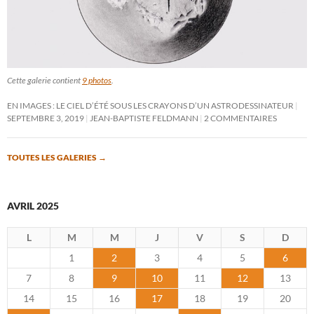
Cette galerie contient
9 photos
.
EN IMAGES : LE CIEL D’ÉTÉ SOUS LES CRAYONS D’UN ASTRODESSINATEUR
SEPTEMBRE 3, 2019
JEAN-BAPTISTE FELDMANN
2 COMMENTAIRES
TOUTES LES GALERIES
→
AVRIL 2025
L
M
M
J
V
S
D
1
2
3
4
5
6
7
8
9
10
11
12
13
14
15
16
17
18
19
20