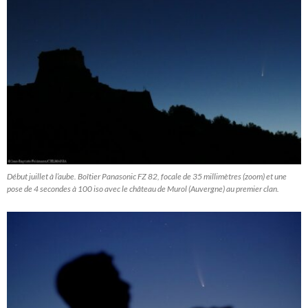
Début juillet à l’aube. Boîtier Panasonic FZ 82, focale de 35 millimètres (zoom) et une
pose de 4 secondes à 100 iso avec le château de Murol (Auvergne) au premier clan.