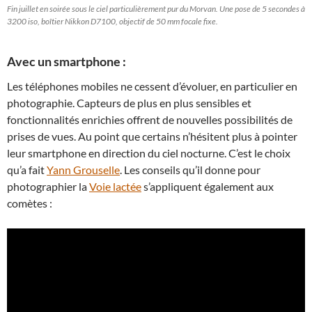
Fin juillet en soirée sous le ciel particulièrement pur du Morvan. Une pose de 5 secondes à
3200 iso, boîtier Nikkon D7100, objectif de 50 mm focale fixe.
Avec un smartphone :
Les téléphones mobiles ne cessent d’évoluer, en particulier en
photographie. Capteurs de plus en plus sensibles et
fonctionnalités enrichies offrent de nouvelles possibilités de
prises de vues. Au point que certains n’hésitent plus à pointer
leur smartphone en direction du ciel nocturne. C’est le choix
qu’a fait
Yann Grouselle
. Les conseils qu’il donne pour
photographier la
Voie lactée
s’appliquent également aux
comètes :