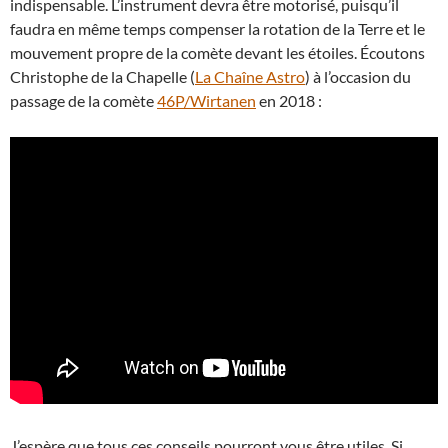
indispensable. L’instrument devra être motorisé, puisqu’il
faudra en même temps compenser la rotation de la Terre et le
mouvement propre de la comète devant les étoiles. Écoutons
Christophe de la Chapelle (
La Chaîne Astro
) à l’occasion du
passage de la comète
46P/Wirtanen
en 2018 :
J’espère que tous ces conseils pourront vous être utiles. Si