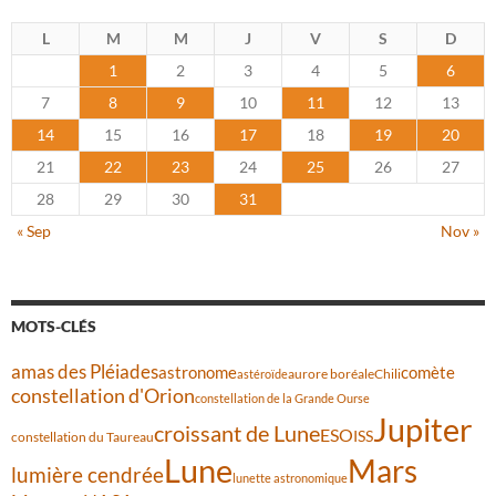
L
M
M
J
V
S
D
1
2
3
4
5
6
7
8
9
10
11
12
13
14
15
16
17
18
19
20
21
22
23
24
25
26
27
28
29
30
31
« Sep
Nov »
MOTS-CLÉS
amas des Pléiades
comète
astronome
aurore boréale
astéroïde
Chili
constellation d'Orion
constellation de la Grande Ourse
Jupiter
croissant de Lune
ESO
ISS
constellation du Taureau
Lune
Mars
lumière cendrée
lunette astronomique