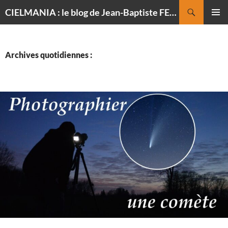
Recherche
CIELMANIA : le blog de Jean-Baptiste FELDMANN, photographe du ciel
ALLER
MENU
AU
PRINCI
CONTENU
Archives quotidiennes :