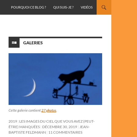
ALLER AU CONTENU
POURQUOI CE BLOG ?
QUI SUIS-JE ?
VIDÉOS
GALERIES
Cette galerie contient
27 photos
.
2019 : LES IMAGES DU CIEL QUE VOUS AVEZ (PEUT-
ÊTRE) MANQUÉES
DÉCEMBRE 30, 2019
JEAN-
BAPTISTE FELDMANN
11 COMMENTAIRES