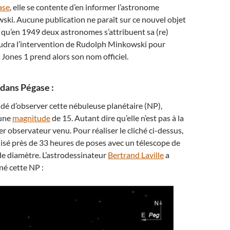
ase
, elle se contente d’en informer l’astronome
ki. Aucune publication ne paraît sur ce nouvel objet
t qu’en 1949 deux astronomes s’attribuent sa (re)
audra l’intervention de Rudolph Minkowski pour
é. Jones 1 prend alors son nom officiel.
 dans Pégase :
idé d’observer cette nébuleuse planétaire (NP),
 une
magnitude
de 15. Autant dire qu’elle n’est pas à la
r observateur venu. Pour réaliser le cliché ci-dessus,
lisé près de 33 heures de poses avec un télescope de
e diamètre. L’astrodessinateur
Bertrand Laville
a
né cette NP :