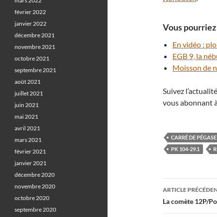
mars 2022
février 2022
janvier 2022
Vous pourriez 
décembre 2021
En vidéo : p
novembre 2021
EGB 9, la né
octobre 2021
Moisson de n
septembre 2021
août 2021
Suivez l’actuali
juillet 2021
vous abonnant à
juin 2021
mai 2021
avril 2021
CARRÉ DE PÉGASE
mars 2021
PK 104-29.1
R
février 2021
janvier 2021
décembre 2020
Navigati
novembre 2020
ARTICLE PRÉCÉDE
octobre 2020
des
La comète 12P/Pon
septembre 2020