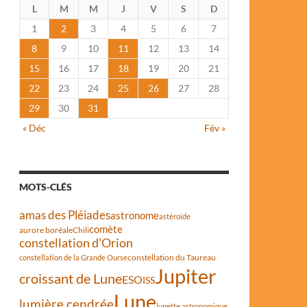
L
M
M
J
V
S
D
1
2
3
4
5
6
7
8
9
10
11
12
13
14
15
16
17
18
19
20
21
22
23
24
25
26
27
28
29
30
31
« Déc
Fév »
MOTS-CLÉS
amas des Pléiades
astronome
astéroïde
comète
aurore boréale
Chili
constellation d'Orion
constellation du Taureau
constellation de la Grande Ourse
Jupiter
croissant de Lune
ESO
ISS
Lune
lumière cendrée
lunette astronomique