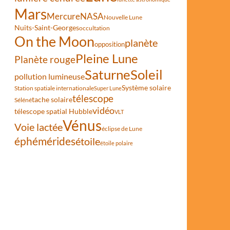
Mars
Mercure
NASA
Nouvelle Lune
Nuits-Saint-Georges
occultation
On the Moon
planète
opposition
Pleine Lune
Planète rouge
Saturne
Soleil
pollution lumineuse
Système solaire
Station spatiale internationale
Super Lune
télescope
tache solaire
Séléné
vidéo
télescope spatial Hubble
VLT
Vénus
Voie lactée
éclipse de Lune
éphémérides
étoile
étoile polaire