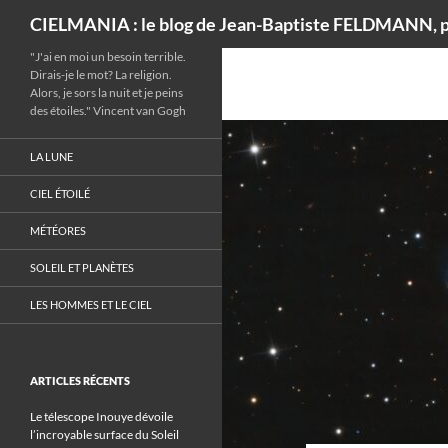
Recherche
CIELMANIA : le blog de Jean-Baptiste FELDMANN, p
"J'ai en moi un besoin terrible.
Dirais-je le mot? La religion.
Alors, je sors la nuit et je peins
des étoiles." Vincent van Gogh
LA LUNE
CIEL ÉTOILÉ
MÉTÉORES
SOLEIL ET PLANÈTES
LES HOMMES ET LE CIEL
ARTICLES RÉCENTS
Le télescope Inouye dévoile
l’incroyable surface du Soleil