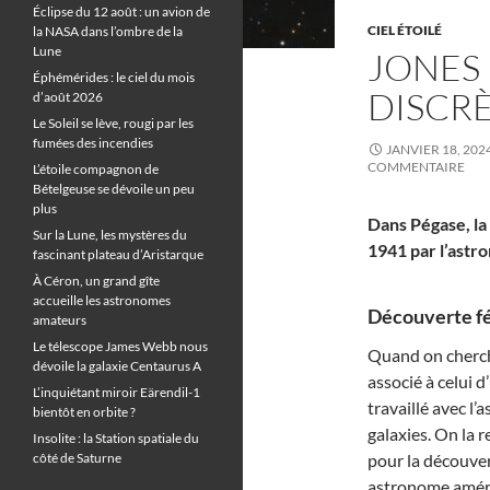
Éclipse du 12 août : un avion de
CIEL ÉTOILÉ
la NASA dans l’ombre de la
Lune
JONES 
Éphémérides : le ciel du mois
DISCR
d’août 2026
Le Soleil se lève, rougi par les
fumées des incendies
JANVIER 18, 202
COMMENTAIRE
L’étoile compagnon de
Bételgeuse se dévoile un peu
plus
Dans Pégase, la
Sur la Lune, les mystères du
1941 par l’astr
fascinant plateau d’Aristarque
À Céron, un grand gîte
accueille les astronomes
Découverte fé
amateurs
Le télescope James Webb nous
Quand on cherche
dévoile la galaxie Centaurus A
associé à celui 
L’inquiétant miroir Eärendil-1
travaillé avec l’
bientôt en orbite ?
galaxies. On la 
Insolite : la Station spatiale du
côté de Saturne
pour la découver
astronome améric