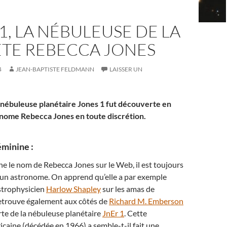
1, LA NÉBULEUSE DE LA
ÈTE REBECCA JONES
4
JEAN-BAPTISTE FELDMANN
LAISSER UN
 nébuleuse planétaire Jones 1 fut découverte en
onome Rebecca Jones en toute discrétion.
minine :
 le nom de Rebecca Jones sur le Web, il est toujours
d’un astronome. On apprend qu’elle a par exemple
astrophysicien
Harlow Shapley
sur les amas de
retrouve également aux côtés de
Richard M. Emberson
te de la nébuleuse planétaire
JnEr 1
. Cette
aine (décédée en 1966) a semble-t-il fait une