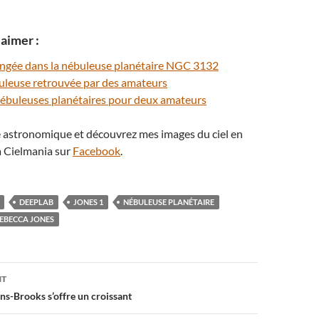
aimer :
longée dans la nébuleuse planétaire NGC 3132
buleuse retrouvée par des amateurs
ébuleuses planétaires pour deux amateurs
té astronomique et découvrez mes images du ciel en
 Cielmania sur
Facebook
.
DEEPLAB
JONES 1
NÉBULEUSE PLANÉTAIRE
EBECCA JONES
on
NT
s-Brooks s’offre un croissant