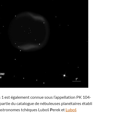
 1 est également connue sous l’appellation PK 104-
t partie du catalogue de nébuleuses planétaires établi
 astronomes tchèques Luboš
P
erek et
Luboš