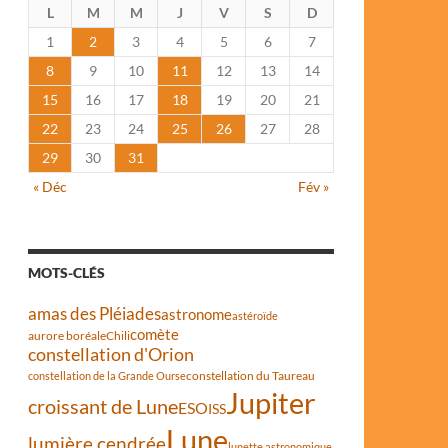
L
M
M
J
V
S
D
1
2
3
4
5
6
7
8
9
10
11
12
13
14
15
16
17
18
19
20
21
22
23
24
25
26
27
28
29
30
31
« Déc
Fév »
MOTS-CLÉS
amas des Pléiades
astronome
astéroïde
comète
aurore boréale
Chili
constellation d'Orion
constellation du Taureau
constellation de la Grande Ourse
Jupiter
croissant de Lune
ESO
ISS
Lune
lumière cendrée
lunette astronomique