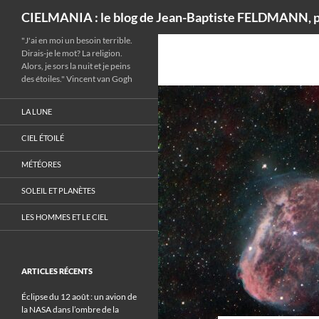
Recherche
CIELMANIA : le blog de Jean-Baptiste FELDMANN, p
"J'ai en moi un besoin terrible.
Dirais-je le mot? La religion.
Alors, je sors la nuit et je peins
des étoiles." Vincent van Gogh
LA LUNE
CIEL ÉTOILÉ
MÉTÉORES
SOLEIL ET PLANÈTES
LES HOMMES ET LE CIEL
ARTICLES RÉCENTS
Éclipse du 12 août : un avion de
la NASA dans l’ombre de la