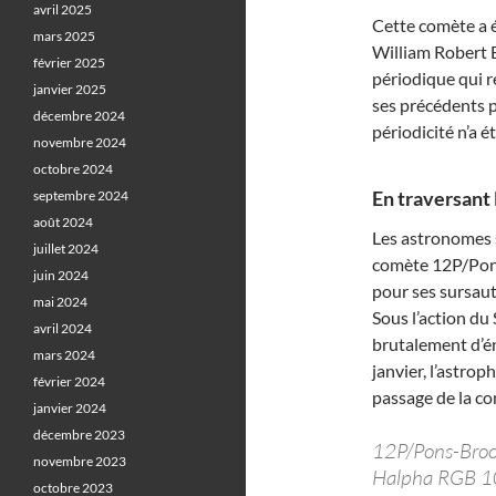
avril 2025
Cette comète a 
mars 2025
William Robert B
février 2025
périodique qui r
janvier 2025
ses précédents p
décembre 2024
périodicité n’a é
novembre 2024
octobre 2024
En traversant 
septembre 2024
août 2024
Les astronomes s
juillet 2024
comète 12P/Pons-
juin 2024
pour ses sursaut
mai 2024
Sous l’action du 
avril 2024
brutalement d’én
mars 2024
janvier, l’astro
février 2024
passage de la co
janvier 2024
décembre 2023
12P/Pons-Bro
novembre 2023
Halpha RGB 1
octobre 2023