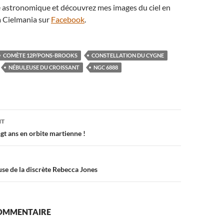
té astronomique et découvrez mes images du ciel en
 Cielmania sur
Facebook
.
COMÈTE 12P/PONS-BROOKS
CONSTELLATION DU CYGNE
NÉBULEUSE DU CROISSANT
NGC 6888
on
NT
gt ans en orbite martienne !
use de la discrète Rebecca Jones
COMMENTAIRE