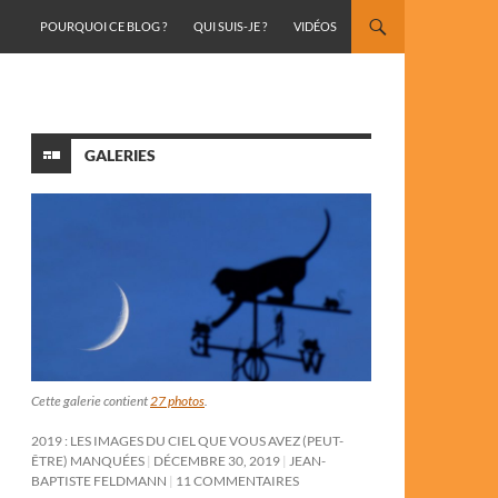
ALLER AU CONTENU
POURQUOI CE BLOG ?
QUI SUIS-JE ?
VIDÉOS
GALERIES
Cette galerie contient
27 photos
.
2019 : LES IMAGES DU CIEL QUE VOUS AVEZ (PEUT-
ÊTRE) MANQUÉES
DÉCEMBRE 30, 2019
JEAN-
BAPTISTE FELDMANN
11 COMMENTAIRES