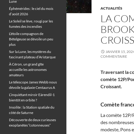
Lune
ACTUALITÉS
Éphémérides : le ciel du mois
d’août 2026
LA CO
Le Soleil se lève, rougi par les
BROOK
fumées des incendies
L’étoile compagnon de
CROIS
Bételgeuse se dévoile un peu
plus
Sur la Lune, les mystères du
JANVIER 15, 202
COMMENTAIRE
fascinant plateau d’Aristarque
À Céron, un grand gîte
accueille les astronomes
Traversant la c
amateurs
comète 12P/Pon
Le télescope James Webb nous
Croissant.
dévoile la galaxie Centaurus A
L’inquiétant miroir Eärendil-1
bientôt en orbite ?
Comète franco
Insolite : la Station spatiale du
côté de Saturne
La comète 12P/Po
Découverte de deux curieuses
des nombreuses t
exoplanètes “cotonneuses”
modeste, Pons es