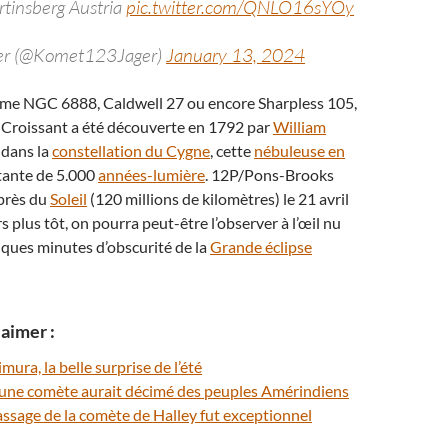
tinsberg Austria
pic.twitter.com/QNLO16sYOy
ger (@Komet123Jager)
January 13, 2024
me NGC 6888, Caldwell 27 ou encore Sharpless 105,
 Croissant a été découverte en 1792 par
William
e dans la
constellation du Cygne
, cette
nébuleuse en
tante de 5.000
années-lumière
. 12P/Pons-Brooks
 près du
Soleil
(120 millions de kilomètres) le 21 avril
s plus tôt, on pourra peut-être l’observer à l’œil nu
ques minutes d’obscurité de la
Grande éclipse
aimer :
ura, la belle surprise de l’été
d’une comète aurait décimé des peuples Amérindiens
assage de la comète de Halley fut exceptionnel