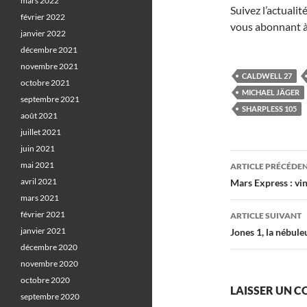
mars 2022
Suivez l’actuali
février 2022
vous abonnant à
janvier 2022
décembre 2021
novembre 2021
CALDWELL 27
octobre 2021
MICHAEL JÄGER
septembre 2021
SHARPLESS 105
août 2021
juillet 2021
juin 2021
Navigati
mai 2021
ARTICLE PRÉCÉDE
des
avril 2021
Mars Express : vin
mars 2021
articles
février 2021
ARTICLE SUIVANT
janvier 2021
Jones 1, la nébule
décembre 2020
novembre 2020
octobre 2020
LAISSER UN 
septembre 2020