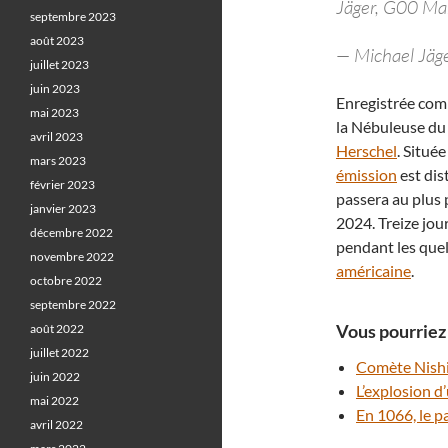
Jäger, G00 Mar
septembre 2023
août 2023
— Michael Jä
juillet 2023
juin 2023
Enregistrée com
mai 2023
la Nébuleuse du
avril 2023
Herschel
. Situé
mars 2023
émission
est dis
février 2023
passera au plus
janvier 2023
2024. Treize jour
décembre 2022
pendant les quel
novembre 2022
américaine
.
octobre 2022
septembre 2022
Vous pourriez 
août 2022
juillet 2022
Comète Nishim
juin 2022
L’explosion 
mai 2022
En 1066, le p
avril 2022