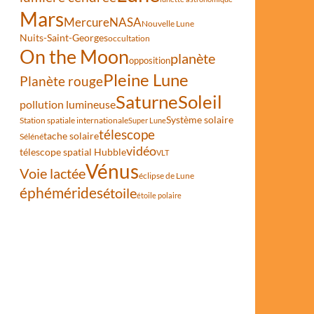
Mars
Mercure
NASA
Nouvelle Lune
Nuits-Saint-Georges
occultation
On the Moon
planète
opposition
Pleine Lune
Planète rouge
Saturne
Soleil
pollution lumineuse
Système solaire
Station spatiale internationale
Super Lune
télescope
tache solaire
Séléné
vidéo
télescope spatial Hubble
VLT
Vénus
Voie lactée
éclipse de Lune
éphémérides
étoile
étoile polaire