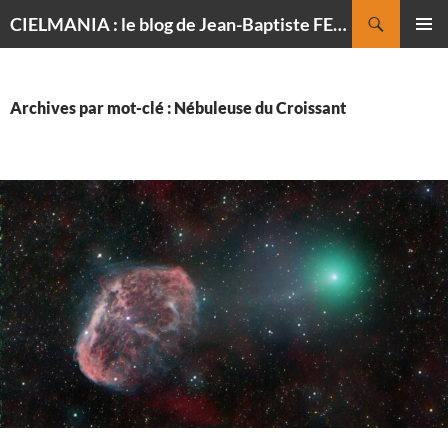
Recherche
CIELMANIA : le blog de Jean-Baptiste FELDMANN, photographe du ciel
ALLER
MENU
AU
PRINCI
CONTENU
Archives par mot-clé : Nébuleuse du Croissant