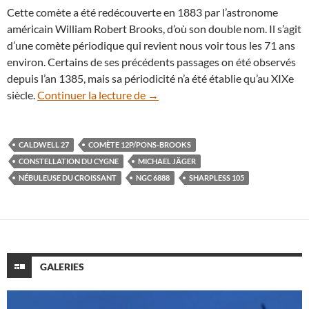
Cette comète a été redécouverte en 1883 par l’astronome
américain William Robert Brooks, d’où son double nom. Il s’agit
d’une comète périodique qui revient nous voir tous les 71 ans
environ. Certains de ses précédents passages on été observés
depuis l’an 1385, mais sa périodicité n’a été établie qu’au XIXe
La comète 12P/Pons-Brooks s’offr
siècle.
Continuer la lecture de
→
CALDWELL 27
COMÈTE 12P/PONS-BROOKS
CONSTELLATION DU CYGNE
MICHAEL JÄGER
NÉBULEUSE DU CROISSANT
NGC 6888
SHARPLESS 105
GALERIES