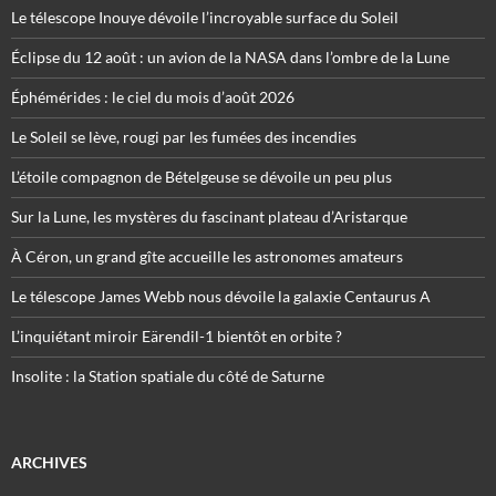
Le télescope Inouye dévoile l’incroyable surface du Soleil
Éclipse du 12 août : un avion de la NASA dans l’ombre de la Lune
Éphémérides : le ciel du mois d’août 2026
Le Soleil se lève, rougi par les fumées des incendies
L’étoile compagnon de Bételgeuse se dévoile un peu plus
Sur la Lune, les mystères du fascinant plateau d’Aristarque
À Céron, un grand gîte accueille les astronomes amateurs
Le télescope James Webb nous dévoile la galaxie Centaurus A
L’inquiétant miroir Eärendil-1 bientôt en orbite ?
Insolite : la Station spatiale du côté de Saturne
ARCHIVES