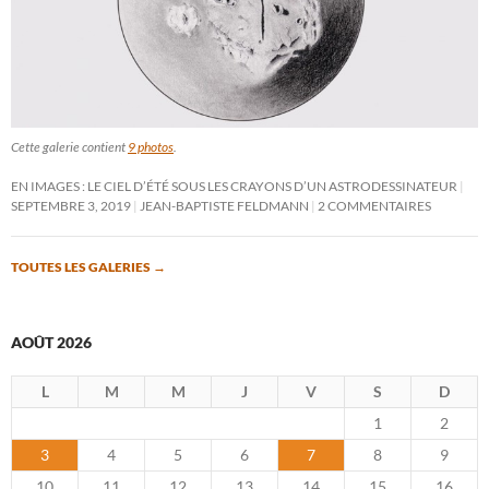
Cette galerie contient
9 photos
.
EN IMAGES : LE CIEL D’ÉTÉ SOUS LES CRAYONS D’UN ASTRODESSINATEUR
SEPTEMBRE 3, 2019
JEAN-BAPTISTE FELDMANN
2 COMMENTAIRES
TOUTES LES GALERIES
→
AOÛT 2026
L
M
M
J
V
S
D
1
2
3
4
5
6
7
8
9
10
11
12
13
14
15
16