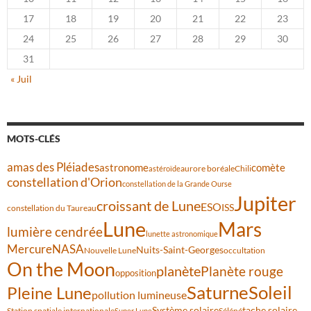
17
18
19
20
21
22
23
24
25
26
27
28
29
30
31
« Juil
MOTS-CLÉS
amas des Pléiades
comète
astronome
aurore boréale
astéroïde
Chili
constellation d'Orion
constellation de la Grande Ourse
Jupiter
croissant de Lune
ESO
ISS
constellation du Taureau
Lune
Mars
lumière cendrée
lunette astronomique
Mercure
NASA
Nuits-Saint-Georges
Nouvelle Lune
occultation
On the Moon
planète
Planète rouge
opposition
Saturne
Soleil
Pleine Lune
pollution lumineuse
Système solaire
tache solaire
Station spatiale internationale
Séléné
Super Lune