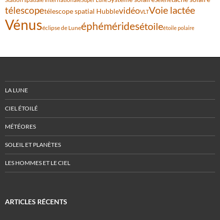
Voie lactée
télescope
vidéo
télescope spatial Hubble
VLT
Vénus
éphémérides
étoile
éclipse de Lune
étoile polaire
LA LUNE
CIEL ÉTOILÉ
MÉTÉORES
SOLEIL ET PLANÈTES
LES HOMMES ET LE CIEL
ARTICLES RÉCENTS