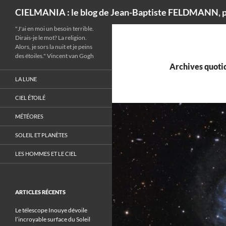
Recherche
CIELMANIA : le blog de Jean-Baptiste FELDMANN, p
"J'ai en moi un besoin terrible.
Dirais-je le mot? La religion.
Alors, je sors la nuit et je peins
des étoiles." Vincent van Gogh
Archives quotid
LA LUNE
CIEL ÉTOILÉ
MÉTÉORES
SOLEIL ET PLANÈTES
LES HOMMES ET LE CIEL
ARTICLES RÉCENTS
Le télescope Inouye dévoile
l’incroyable surface du Soleil