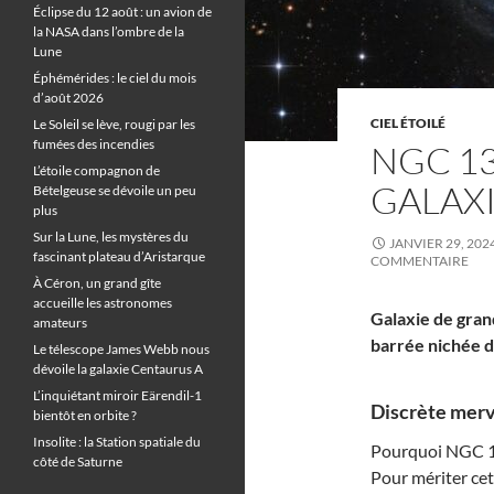
Éclipse du 12 août : un avion de
la NASA dans l’ombre de la
Lune
Éphémérides : le ciel du mois
d’août 2026
CIEL ÉTOILÉ
Le Soleil se lève, rougi par les
fumées des incendies
NGC 13
L’étoile compagnon de
GALAXI
Bételgeuse se dévoile un peu
plus
Sur la Lune, les mystères du
JANVIER 29, 202
fascinant plateau d’Aristarque
COMMENTAIRE
À Céron, un grand gîte
accueille les astronomes
Galaxie de gran
amateurs
barrée nichée d
Le télescope James Webb nous
dévoile la galaxie Centaurus A
L’inquiétant miroir Eärendil-1
Discrète merve
bientôt en orbite ?
Insolite : la Station spatiale du
Pourquoi NGC 139
côté de Saturne
Pour mériter cet