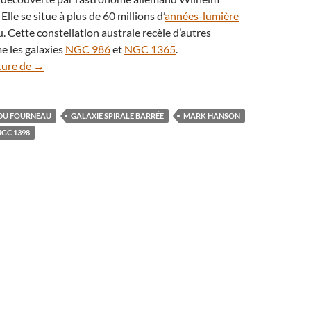
lle se situe à plus de 60 millions d’
années-lumière
. Cette constellation australe recèle d’autres
e les galaxies
NGC 986
et
NGC 1365
.
NGC 1398, la somptueuse galaxie en forme d’œil
ture de
→
DU FOURNEAU
GALAXIE SPIRALE BARRÉE
MARK HANSON
NGC 1398