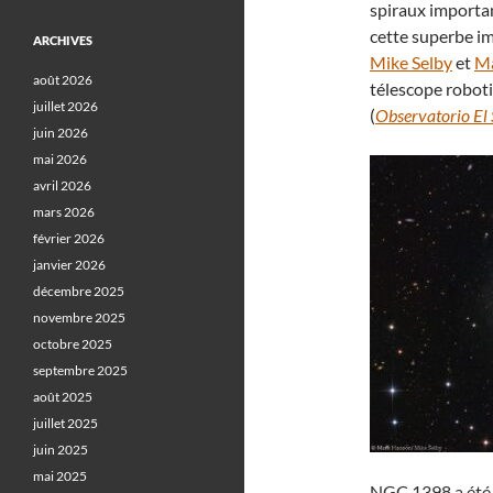
spiraux importan
cette superbe im
ARCHIVES
Mike Selby
et
M
août 2026
télescope roboti
juillet 2026
(
Observatorio El
juin 2026
mai 2026
avril 2026
mars 2026
février 2026
janvier 2026
décembre 2025
novembre 2025
octobre 2025
septembre 2025
août 2025
juillet 2025
juin 2025
mai 2025
NGC 1398 a été 