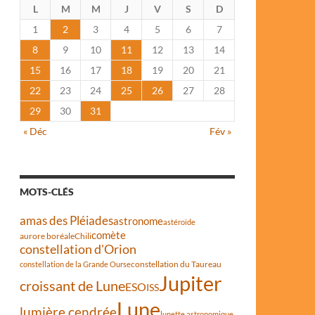
L
M
M
J
V
S
D
1
2
3
4
5
6
7
8
9
10
11
12
13
14
15
16
17
18
19
20
21
22
23
24
25
26
27
28
29
30
31
« Déc
Fév »
MOTS-CLÉS
amas des Pléiades
astronome
astéroïde
comète
aurore boréale
Chili
constellation d'Orion
constellation du Taureau
constellation de la Grande Ourse
Jupiter
croissant de Lune
ESO
ISS
Lune
lumière cendrée
lunette astronomique