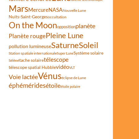
Mars
Mercure
NASA
Nouvelle Lune
Nuits-Saint-Georges
occultation
On the Moon
planète
opposition
Pleine Lune
Planète rouge
Saturne
Soleil
pollution lumineuse
Système solaire
Station spatiale internationale
Super Lune
télescope
tache solaire
Séléné
vidéo
télescope spatial Hubble
VLT
Vénus
Voie lactée
éclipse de Lune
éphémérides
étoile
étoile polaire