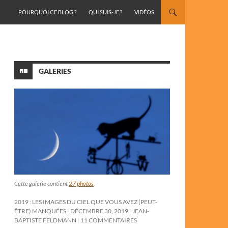
ALLER AU CONTENU
POURQUOI CE BLOG ?
QUI SUIS-JE ?
VIDÉOS
GALERIES
Cette galerie contient
27 photos
.
2019 : LES IMAGES DU CIEL QUE VOUS AVEZ (PEUT-
ÊTRE) MANQUÉES
DÉCEMBRE 30, 2019
JEAN-
BAPTISTE FELDMANN
11 COMMENTAIRES