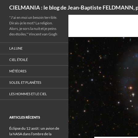
Recherche
CIELMANIA : le blog de Jean-Baptiste FELDMANN, p
"J'ai en moi un besoin terrible.
Dirais-je le mot? La religion.
Alors, je sors la nuit et je peins
des étoiles." Vincent van Gogh
LA LUNE
CIEL ÉTOILÉ
MÉTÉORES
SOLEIL ET PLANÈTES
LES HOMMES ET LE CIEL
ARTICLES RÉCENTS
Éclipse du 12 août : un avion de
la NASA dans l’ombre de la