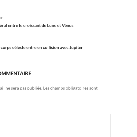
on
NT
ral entre le croissant de Lune et Vénus
 corps céleste entre en collision avec Jupiter
COMMENTAIRE
il ne sera pas publiée.
Les champs obligatoires sont