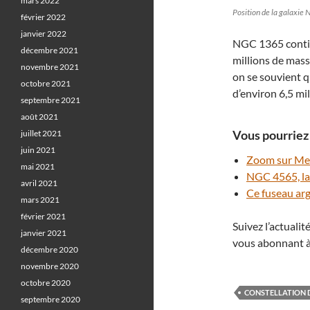
mars 2022
Position de la galaxie
février 2022
janvier 2022
NGC 1365 contie
décembre 2021
millions de mass
novembre 2021
on se souvient q
octobre 2021
d’environ 6,5 mil
septembre 2021
août 2021
Vous pourriez 
juillet 2021
juin 2021
Zoom sur Mess
mai 2021
NGC 4565, la 
avril 2021
Ce fuseau arg
mars 2021
février 2021
Suivez l’actuali
janvier 2021
vous abonnant à
décembre 2020
novembre 2020
octobre 2020
CONSTELLATION 
septembre 2020