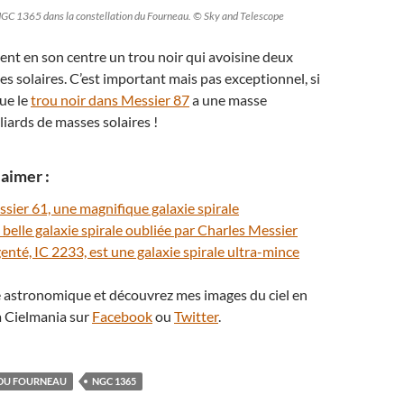
 NGC 1365 dans la constellation du Fourneau. © Sky and Telescope
nt en son centre un trou noir qui avoisine deux
es solaires. C’est important mais pas exceptionnel, si
ue le
trou noir dans Messier 87
a une masse
liards de masses solaires !
aimer :
ier 61, une magnifique galaxie spirale
belle galaxie spirale oubliée par Charles Messier
enté, IC 2233, est une galaxie spirale ultra-mince
té astronomique et découvrez mes images du ciel en
 Cielmania sur
Facebook
ou
Twitter
.
DU FOURNEAU
NGC 1365