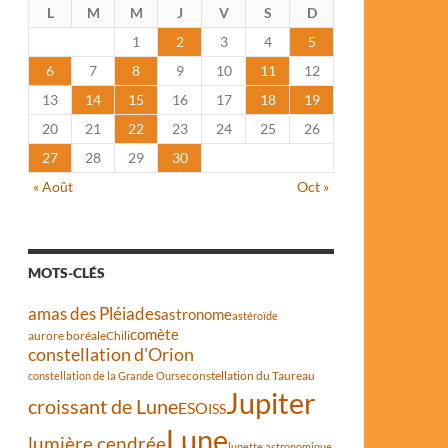
L
M
M
J
V
S
D
1
2
3
4
5
6
7
8
9
10
11
12
13
14
15
16
17
18
19
20
21
22
23
24
25
26
27
28
29
30
« Août
Oct »
MOTS-CLÉS
amas des Pléiades
astronome
astéroïde
comète
aurore boréale
Chili
constellation d'Orion
constellation du Taureau
constellation de la Grande Ourse
Jupiter
croissant de Lune
ESO
ISS
Lune
lumière cendrée
lunette astronomique