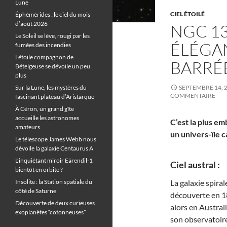
Lune
CIEL ÉTOILÉ
Éphémérides : le ciel du mois
d’août 2026
NGC 13
Le Soleil se lève, rougi par les
ÉLÉGAN
fumées des incendies
L’étoile compagnon de
BARRÉ
Bételgeuse se dévoile un peu
plus
Sur la Lune, les mystères du
SEPTEMBRE 14, 
COMMENTAIRE
fascinant plateau d’Aristarque
À Céron, un grand gîte
accueille les astronomes
C’est la plus e
amateurs
un univers-île 
Le télescope James Webb nous
dévoile la galaxie Centaurus A
L’inquiétant miroir Eärendil-1
Ciel austral :
bientôt en orbite ?
Insolite : la Station spatiale du
La galaxie spiral
côté de Saturne
découverte en 1
Découverte de deux curieuses
alors en Australi
exoplanètes “cotonneuses”
son observatoir