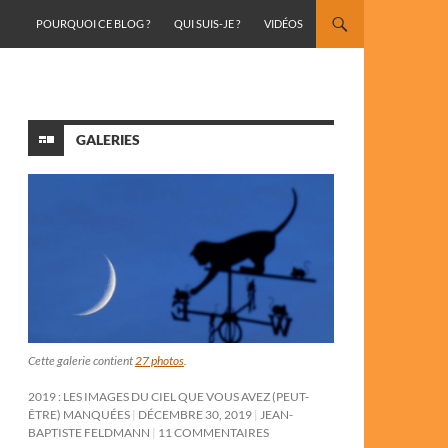
ALLER AU CONTENU
POURQUOI CE BLOG ?
QUI SUIS-JE ?
VIDÉOS
GALERIES
Cette galerie contient
27 photos
.
2019 : LES IMAGES DU CIEL QUE VOUS AVEZ (PEUT-
ÊTRE) MANQUÉES
DÉCEMBRE 30, 2019
JEAN-
BAPTISTE FELDMANN
11 COMMENTAIRES