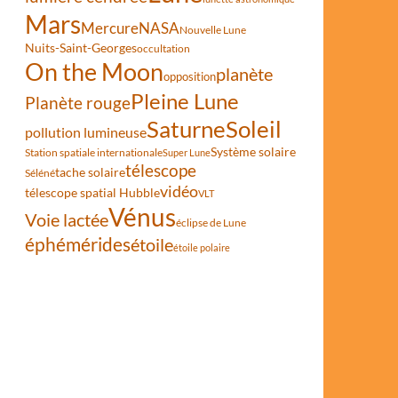
Mars
Mercure
NASA
Nouvelle Lune
Nuits-Saint-Georges
occultation
On the Moon
planète
opposition
Pleine Lune
Planète rouge
Saturne
Soleil
pollution lumineuse
Système solaire
Station spatiale internationale
Super Lune
télescope
tache solaire
Séléné
vidéo
télescope spatial Hubble
VLT
Vénus
Voie lactée
éclipse de Lune
éphémérides
étoile
étoile polaire