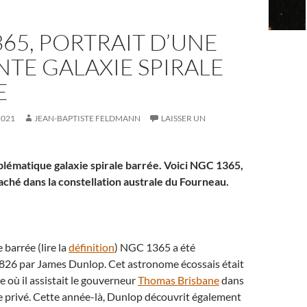
65, PORTRAIT D’UNE
TE GALAXIE SPIRALE
E
2021
JEAN-BAPTISTE FELDMANN
LAISSER UN
mblématique galaxie spirale barrée. Voici NGC 1365,
caché dans la constellation australe du Fourneau.
e barrée (lire la
définition
) NGC 1365 a été
826 par James Dunlop. Cet astronome écossais était
e où il assistait le gouverneur
Thomas Brisbane
dans
e privé. Cette année-là, Dunlop découvrit également