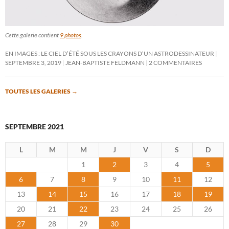
Cette galerie contient
9 photos
.
EN IMAGES : LE CIEL D’ÉTÉ SOUS LES CRAYONS D’UN ASTRODESSINATEUR
SEPTEMBRE 3, 2019
JEAN-BAPTISTE FELDMANN
2 COMMENTAIRES
TOUTES LES GALERIES
→
SEPTEMBRE 2021
L
M
M
J
V
S
D
1
2
3
4
5
6
7
8
9
10
11
12
13
14
15
16
17
18
19
20
21
22
23
24
25
26
27
28
29
30