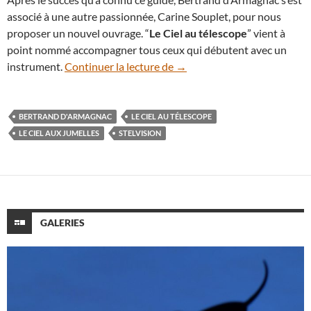
associé à une autre passionnée, Carine Souplet, pour nous
proposer un nouvel ouvrage. “
Le Ciel au télescope
” vient à
point nommé accompagner tous ceux qui débutent avec un
“Le Ciel au télescope”, un gu
instrument.
Continuer la lecture de
→
BERTRAND D'ARMAGNAC
LE CIEL AU TÉLESCOPE
LE CIEL AUX JUMELLES
STELVISION
GALERIES