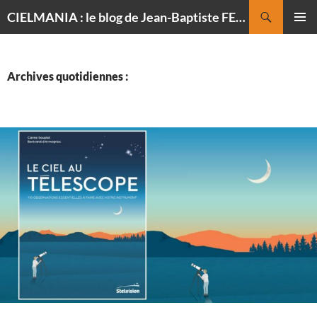
Recherche
CIELMANIA : le blog de Jean-Baptiste FELDMANN, photographe du ciel
ALLER
MENU
AU
PRINCI
CONTENU
Archives quotidiennes :