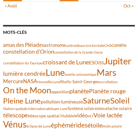
« Août
Oct »
MOTS-CLÉS
amas des Pléiades
comète
astronome
aurore boréale
astéroïde
Chili
constellation d'Orion
constellation de la Grande Ourse
Jupiter
croissant de Lune
ESO
ISS
constellation du Taureau
Lune
Mars
lumière cendrée
lunette astronomique
Mercure
NASA
Nuits-Saint-Georges
Nouvelle Lune
occultation
On the Moon
planète
Planète rouge
opposition
Saturne
Soleil
Pleine Lune
pollution lumineuse
Système solaire
tache solaire
Station spatiale internationale
Séléné
Super Lune
Voie lactée
télescope
vidéo
télescope spatial Hubble
VLT
Vénus
éphémérides
étoile
éclipse de Lune
étoile polaire