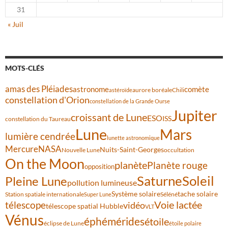
31
« Juil
MOTS-CLÉS
amas des Pléiades
comète
astronome
aurore boréale
astéroïde
Chili
constellation d'Orion
constellation de la Grande Ourse
Jupiter
croissant de Lune
ESO
ISS
constellation du Taureau
Lune
Mars
lumière cendrée
lunette astronomique
Mercure
NASA
Nuits-Saint-Georges
Nouvelle Lune
occultation
On the Moon
planète
Planète rouge
opposition
Saturne
Soleil
Pleine Lune
pollution lumineuse
Système solaire
tache solaire
Station spatiale internationale
Séléné
Super Lune
Voie lactée
télescope
vidéo
télescope spatial Hubble
VLT
Vénus
éphémérides
étoile
éclipse de Lune
étoile polaire