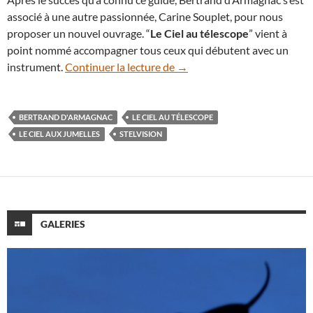
associé à une autre passionnée, Carine Souplet, pour nous
proposer un nouvel ouvrage. “
Le Ciel au télescope
” vient à
point nommé accompagner tous ceux qui débutent avec un
“Le Ciel au télescope”, un gu
instrument.
Continuer la lecture de
→
BERTRAND D'ARMAGNAC
LE CIEL AU TÉLESCOPE
LE CIEL AUX JUMELLES
STELVISION
GALERIES