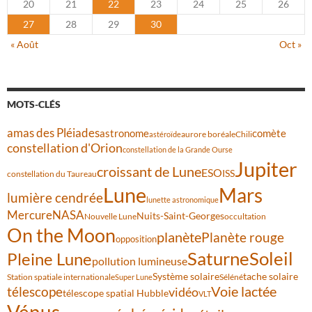
20
21
22
23
24
25
26
27
28
29
30
« Août
Oct »
MOTS-CLÉS
amas des Pléiades
comète
astronome
aurore boréale
astéroïde
Chili
constellation d'Orion
constellation de la Grande Ourse
Jupiter
croissant de Lune
ESO
ISS
constellation du Taureau
Lune
Mars
lumière cendrée
lunette astronomique
Mercure
NASA
Nuits-Saint-Georges
Nouvelle Lune
occultation
On the Moon
planète
Planète rouge
opposition
Saturne
Soleil
Pleine Lune
pollution lumineuse
Système solaire
tache solaire
Station spatiale internationale
Séléné
Super Lune
Voie lactée
télescope
vidéo
télescope spatial Hubble
VLT