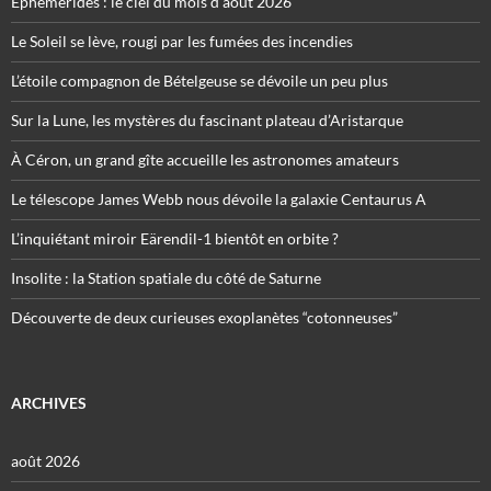
Éphémérides : le ciel du mois d’août 2026
Le Soleil se lève, rougi par les fumées des incendies
L’étoile compagnon de Bételgeuse se dévoile un peu plus
Sur la Lune, les mystères du fascinant plateau d’Aristarque
À Céron, un grand gîte accueille les astronomes amateurs
Le télescope James Webb nous dévoile la galaxie Centaurus A
L’inquiétant miroir Eärendil-1 bientôt en orbite ?
Insolite : la Station spatiale du côté de Saturne
Découverte de deux curieuses exoplanètes “cotonneuses”
ARCHIVES
août 2026