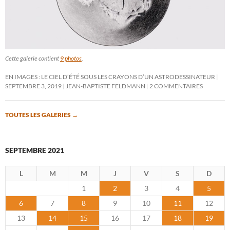
Cette galerie contient
9 photos
.
EN IMAGES : LE CIEL D’ÉTÉ SOUS LES CRAYONS D’UN ASTRODESSINATEUR
SEPTEMBRE 3, 2019
JEAN-BAPTISTE FELDMANN
2 COMMENTAIRES
TOUTES LES GALERIES
→
SEPTEMBRE 2021
L
M
M
J
V
S
D
1
2
3
4
5
6
7
8
9
10
11
12
13
14
15
16
17
18
19