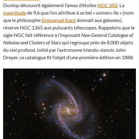
Dunlop découvrit également l’amas d’étoiles
NGC 602
. La
magnitude
de 9,6 que l’on attribue à ce bel « univers-île » (nom
que le philosophe
Emmanuel Kant
donnait aux galaxies),
réserve NGC 1365 aux puissants télescopes. Rappelons que le
sigle NGC fait référence à l’imposant
New General Catalogue of
Nebulae and Clusters of Stars
qui regroupe près de 8.000 objets
du ciel profond. Initié par l’astronome irlando-danois John
Dreyer, ce catalogue fit l’objet d’une première édition en 1888.