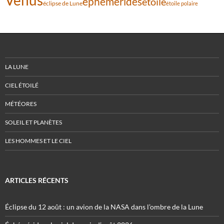
Vénus
éphémérides
étoile
éclipse de Lune
étoile polaire
LA LUNE
CIEL ÉTOILÉ
MÉTÉORES
SOLEIL ET PLANÈTES
LES HOMMES ET LE CIEL
ARTICLES RÉCENTS
Éclipse du 12 août : un avion de la NASA dans l’ombre de la Lune