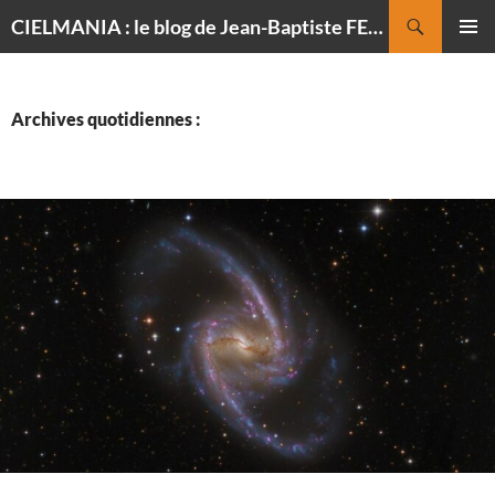
Recherche
CIELMANIA : le blog de Jean-Baptiste FELDMANN, photographe du ciel
ALLER
MENU
AU
PRINCI
CONTENU
Archives quotidiennes :