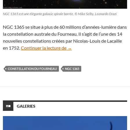
NGC 1365 est une élégante galaxie spirale barrée. © Mike Selby, Leonardo Orazi
NGC 1365 se situe à plus de 60 millions d’années-lumière dans
la constellation australe du Fourneau. Il s’agit de l’une des 14
nouvelles constellations créées par Nicolas-Louis de Lacaille
NGC 1365, portrait d’une élégan
en 1752.
Continuer la lecture de
→
CONSTELLATION DU FOURNEAU
NGC 1365
GALERIES