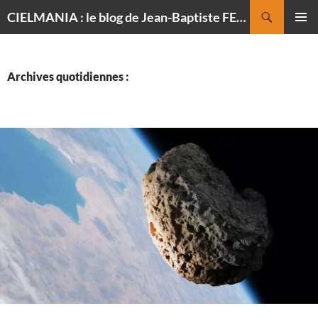
Recherche
CIELMANIA : le blog de Jean-Baptiste FELDMANN, photographe du ciel
ALLER
MENU
AU
PRINCI
CONTENU
Archives quotidiennes :