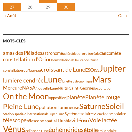
27
28
29
30
« Août
Oct »
MOTS-CLÉS
amas des Pléiades
comète
astronome
aurore boréale
astéroïde
Chili
constellation d'Orion
constellation de la Grande Ourse
Jupiter
croissant de Lune
ESO
ISS
constellation du Taureau
Lune
Mars
lumière cendrée
lunette astronomique
Mercure
NASA
Nuits-Saint-Georges
Nouvelle Lune
occultation
On the Moon
planète
Planète rouge
opposition
Saturne
Soleil
Pleine Lune
pollution lumineuse
Système solaire
tache solaire
Station spatiale internationale
Séléné
Super Lune
Voie lactée
télescope
vidéo
télescope spatial Hubble
VLT
Vénus
éphémérides
étoile
éclipse de Lune
étoile polaire