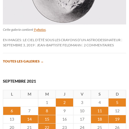
Cette galerie contient
9 photos
.
EN IMAGES : LE CIEL D’ÉTÉ SOUS LES CRAYONS D’UN ASTRODESSINATEUR
SEPTEMBRE 3, 2019
JEAN-BAPTISTE FELDMANN
2 COMMENTAIRES
TOUTES LES GALERIES
→
SEPTEMBRE 2021
L
M
M
J
V
S
D
1
2
3
4
5
6
7
8
9
10
11
12
13
14
15
16
17
18
19
20
21
22
23
24
25
26