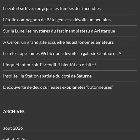
Le Soleil se lève, rougi par les fumées des incendies
L’étoile compagnon de Bételgeuse se dévoile un peu plus
Sur la Lune, les mystères du fascinant plateau d’Aristarque
À Céron, un grand gîte accueille les astronomes amateurs
Le télescope James Webb nous dévoile la galaxie Centaurus A
L’inquiétant miroir Eärendil-1 bientôt en orbite ?
Insolite : la Station spatiale du côté de Saturne
Découverte de deux curieuses exoplanètes “cotonneuses”
ARCHIVES
août 2026
juillet 2026