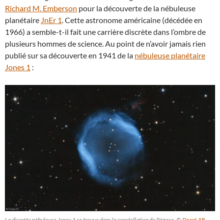
Richard M. Emberson
pour la découverte de la nébuleuse
planétaire
JnEr 1
. Cette astronome américaine (décédée en
1966) a semble-t-il fait une carrière discrète dans l’ombre de
plusieurs hommes de science. Au point de n’avoir jamais rien
publié sur sa découverte en 1941 de la
nébuleuse planétaire
Jones 1
:
La discrète nébuleuse Jones 1 se trouve dans la constellation de Pégase. ©
DeepLAB