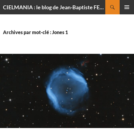
Recherche
CIELMANIA : le blog de Jean-Baptiste FELDMANN, photographe du ciel
ALLER
MENU
AU
PRINCI
CONTENU
Archives par mot-clé : Jones 1