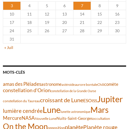
3
4
5
6
7
8
9
10
11
12
13
14
15
16
17
18
19
20
21
22
23
24
25
26
27
28
29
30
31
« Juil
MOTS-CLÉS
amas des Pléiades
comète
astronome
aurore boréale
astéroïde
Chili
constellation d'Orion
constellation de la Grande Ourse
Jupiter
croissant de Lune
ESO
ISS
constellation du Taureau
Lune
Mars
lumière cendrée
lunette astronomique
Mercure
NASA
Nuits-Saint-Georges
Nouvelle Lune
occultation
On the Moon
planète
Planète rouge
opposition