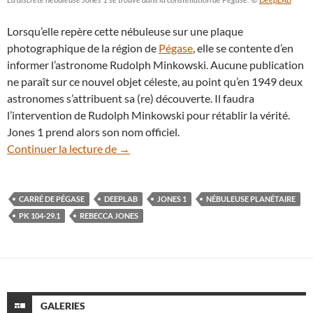
Lorsqu’elle repère cette nébuleuse sur une plaque
photographique de la région de
Pégase
, elle se contente d’en
informer l’astronome Rudolph Minkowski. Aucune publication
ne paraît sur ce nouvel objet céleste, au point qu’en 1949 deux
astronomes s’attribuent sa (re) découverte. Il faudra
l’intervention de Rudolph Minkowski pour rétablir la vérité.
Jones 1 prend alors son nom officiel.
Jones 1, la nébuleuse de la discrète Rebe
Continuer la lecture de
→
CARRÉ DE PÉGASE
DEEPLAB
JONES 1
NÉBULEUSE PLANÉTAIRE
PK 104-29.1
REBECCA JONES
GALERIES