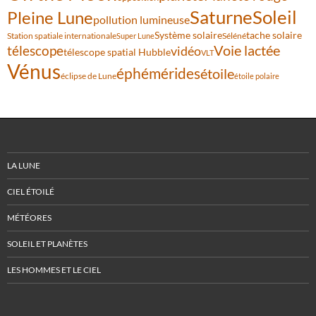
Saturne
Soleil
Pleine Lune
pollution lumineuse
Système solaire
tache solaire
Station spatiale internationale
Séléné
Super Lune
Voie lactée
télescope
vidéo
télescope spatial Hubble
VLT
Vénus
éphémérides
étoile
éclipse de Lune
étoile polaire
LA LUNE
CIEL ÉTOILÉ
MÉTÉORES
SOLEIL ET PLANÈTES
LES HOMMES ET LE CIEL