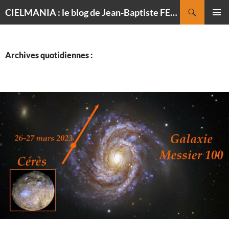
Recherche
CIELMANIA : le blog de Jean-Baptiste FELDMANN, photographe du ciel
ALLER
MENU
AU
PRINCI
CONTENU
Archives quotidiennes :