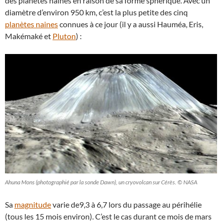
des planètes naines en raison de sa forme sphérique. Avec un
diamètre d’environ 950 km, c’est la plus petite des cinq
planètes naines
connues à ce jour (il y a aussi Hauméa, Eris,
Makémaké et
Pluton
) :
Ahuna Mons (photographié par la sonde Dawn), un cryovolcan sur Cérès. © NASA
Sa
magnitude
varie de9,3 à 6,7 lors du passage au périhélie
(tous les 15 mois environ). C’est le cas durant ce mois de mars