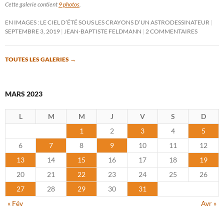
Cette galerie contient
9 photos
.
EN IMAGES : LE CIEL D’ÉTÉ SOUS LES CRAYONS D’UN ASTRODESSINATEUR
SEPTEMBRE 3, 2019
JEAN-BAPTISTE FELDMANN
2 COMMENTAIRES
TOUTES LES GALERIES
→
MARS 2023
L
M
M
J
V
S
D
1
2
3
4
5
6
7
8
9
10
11
12
13
14
15
16
17
18
19
20
21
22
23
24
25
26
27
28
29
30
31
« Fév
Avr »