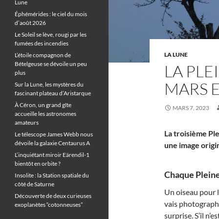
Lune
Éphémérides : le ciel du mois
d’août 2026
Le Soleil se lève, rougi par les
fumées des incendies
LA LUNE
L’étoile compagnon de
Bételgeuse se dévoile un peu
LA PLE
plus
MARS E
Sur la Lune, les mystères du
fascinant plateau d’Aristarque
À Céron, un grand gîte
MARS 7, 2023
accueille les astronomes
amateurs
La troisième Pl
Le télescope James Webb nous
dévoile la galaxie Centaurus A
une image origi
L’inquiétant miroir Eärendil-1
bientôt en orbite ?
Chaque Pleine 
Insolite : la Station spatiale du
côté de Saturne
Un oiseau pour 
Découverte de deux curieuses
vais photographie
exoplanètes “cotonneuses”
surprise. S’il n