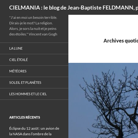
Recherche
CIELMANIA : le blog de Jean-Baptiste FELDMANN, p
"J'ai en moi un besoin terrible.
Dirais-je le mot? La religion.
Alors, je sors la nuit et je peins
des étoiles." Vincent van Gogh
Archives quotid
LA LUNE
CIEL ÉTOILÉ
MÉTÉORES
SOLEIL ET PLANÈTES
LES HOMMES ET LE CIEL
ARTICLES RÉCENTS
Éclipse du 12 août : un avion de
la NASA dans l’ombre de la