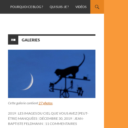
ALLER AU CONTENU
POURQUOI CE BLOG ?
QUI SUIS-JE ?
VIDÉOS
GALERIES
Cette galerie contient
27 photos
.
2019 : LES IMAGES DU CIEL QUE VOUS AVEZ (PEUT-
ÊTRE) MANQUÉES
DÉCEMBRE 30, 2019
JEAN-
BAPTISTE FELDMANN
11 COMMENTAIRES