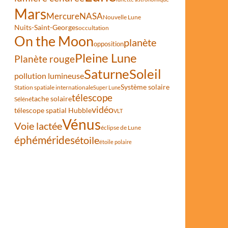
Mars
Mercure
NASA
Nouvelle Lune
Nuits-Saint-Georges
occultation
On the Moon
planète
opposition
Pleine Lune
Planète rouge
Saturne
Soleil
pollution lumineuse
Système solaire
Station spatiale internationale
Super Lune
télescope
tache solaire
Séléné
vidéo
télescope spatial Hubble
VLT
Vénus
Voie lactée
éclipse de Lune
éphémérides
étoile
étoile polaire