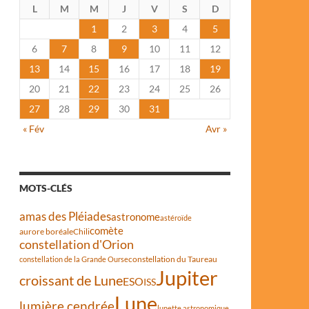
L
M
M
J
V
S
D
1
2
3
4
5
6
7
8
9
10
11
12
13
14
15
16
17
18
19
20
21
22
23
24
25
26
27
28
29
30
31
« Fév
Avr »
MOTS-CLÉS
amas des Pléiades
astronome
astéroïde
comète
aurore boréale
Chili
constellation d'Orion
constellation du Taureau
constellation de la Grande Ourse
Jupiter
croissant de Lune
ESO
ISS
Lune
lumière cendrée
lunette astronomique