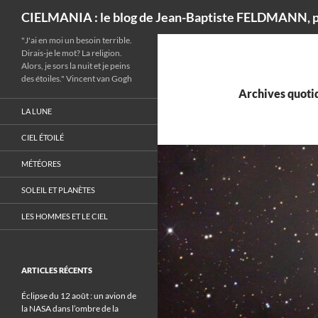
Recherche
CIELMANIA : le blog de Jean-Baptiste FELDMANN, p
"J'ai en moi un besoin terrible.
Dirais-je le mot? La religion.
Alors, je sors la nuit et je peins
des étoiles." Vincent van Gogh
Archives quotid
LA LUNE
CIEL ÉTOILÉ
MÉTÉORES
SOLEIL ET PLANÈTES
LES HOMMES ET LE CIEL
ARTICLES RÉCENTS
Éclipse du 12 août : un avion de
la NASA dans l’ombre de la