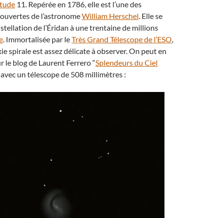
tude
11. Repérée en 1786, elle est l’une des
ouvertes de l’astronome
William Herschel
. Elle se
stellation de l’Éridan à une trentaine de millions
e
. Immortalisée par le
Très Grand Télescope de l’ESO
,
xie spirale est assez délicate à observer. On peut en
r le blog de Laurent Ferrero “
Splendeurs du Ciel
é avec un télescope de 508 millimètres :