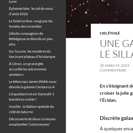
Lune
Éphémérides : le ciel du mois
d’août 2026
Le Soleil se lève, rougi par les
fumées des incendies
CIEL ÉTOILÉ
L’étoile compagnon de
Bételgeuse se dévoile un peu
UNE GA
plus
LE SIL
Sur la Lune, les mystères du
fascinant plateau d’Aristarque
À Céron, un grand gîte
MARS 19, 2023
accueille les astronomes
COMMENTAIRE
amateurs
Le télescope James Webb nous
En s’éloignant d
dévoile la galaxie Centaurus A
croiser la jolie
L’inquiétant miroir Eärendil-1
bientôt en orbite ?
l’Éridan.
Insolite : la Station spatiale du
côté de Saturne
Discrète galax
Découverte de deux curieuses
exoplanètes “cotonneuses”
À quelques encab