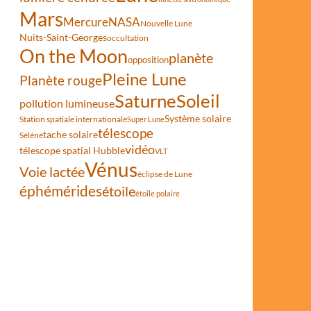
Mars
Mercure
NASA
Nouvelle Lune
Nuits-Saint-Georges
occultation
On the Moon
planète
opposition
Pleine Lune
Planète rouge
Saturne
Soleil
pollution lumineuse
Système solaire
Station spatiale internationale
Super Lune
télescope
tache solaire
Séléné
vidéo
télescope spatial Hubble
VLT
Vénus
Voie lactée
éclipse de Lune
éphémérides
étoile
étoile polaire