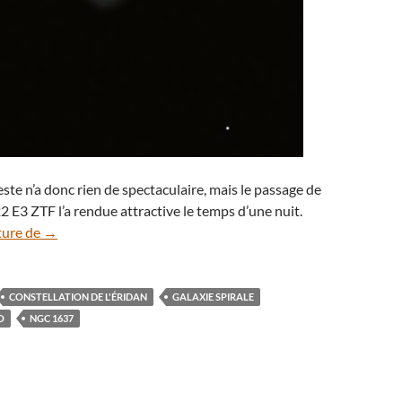
este n’a donc rien de spectaculaire, mais le passage de
 E3 ZTF l’a rendue attractive le temps d’une nuit.
Une galaxie spirale dans le sillage de la comète ZTF
ture de
→
CONSTELLATION DE L'ÉRIDAN
GALAXIE SPIRALE
O
NGC 1637