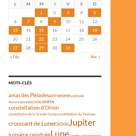
L
M
M
J
V
S
D
1
2
3
4
5
6
7
8
9
10
11
12
13
14
15
16
17
18
19
20
21
22
23
24
25
26
27
28
29
30
31
« Fév
Avr »
MOTS-CLÉS
amas des Pléiades
astronome
astéroïde
comète
aurore boréale
Chili
constellation d'Orion
constellation du Taureau
constellation de la Grande Ourse
Jupiter
croissant de Lune
ESO
ISS
Lune
lumière cendrée
lunette astronomique