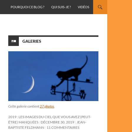
ALLER AU CONTENU
POURQUOI CE BLOG ?
QUI SUIS-JE ?
VIDÉOS
GALERIES
Cette galerie contient
27 photos
.
2019 : LES IMAGES DU CIEL QUE VOUS AVEZ (PEUT-
ÊTRE) MANQUÉES
DÉCEMBRE 30, 2019
JEAN-
BAPTISTE FELDMANN
11 COMMENTAIRES