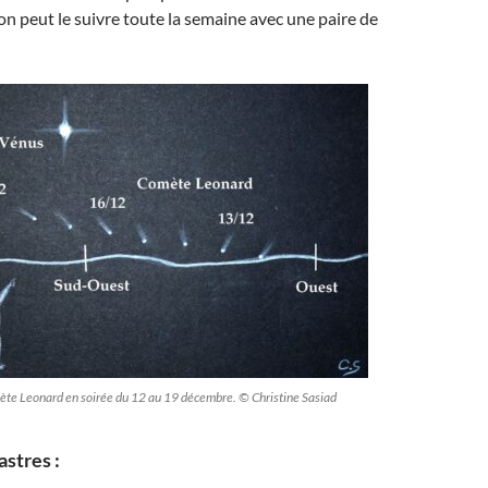
n peut le suivre toute la semaine avec une paire de
te Leonard en soirée du 12 au 19 décembre. © Christine Sasiad
stres :