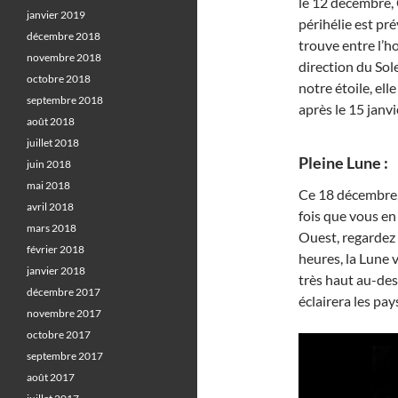
le 12 décembre, 
janvier 2019
périhélie est pr
décembre 2018
trouve entre l’ho
novembre 2018
direction du Sole
octobre 2018
notre étoile, el
septembre 2018
après le 15 janvi
août 2018
juillet 2018
Pleine Lune :
juin 2018
mai 2018
Ce 18 décembre, 
avril 2018
fois que vous en
mars 2018
Ouest, regardez n
février 2018
heures, la Lune v
janvier 2018
très haut au-des
décembre 2017
éclairera les pa
novembre 2017
octobre 2017
septembre 2017
août 2017