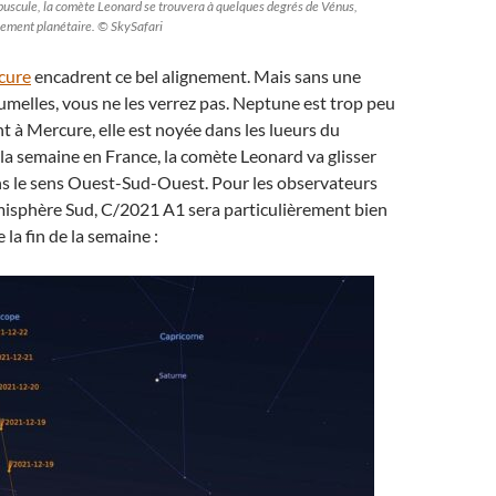
uscule, la comète Leonard se trouvera à quelques degrés de Vénus,
gnement planétaire. © SkySafari
cure
encadrent ce bel alignement. Mais sans une
umelles, vous ne les verrez pas. Neptune est trop peu
t à Mercure, elle est noyée dans les lueurs du
la semaine en France, la comète Leonard va glisser
ns le sens Ouest-Sud-Ouest. Pour les observateurs
misphère Sud, C/2021 A1 sera particulièrement bien
 la fin de la semaine :