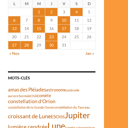
L
M
M
J
V
S
D
1
2
3
4
5
6
7
8
9
10
11
12
13
14
15
16
17
18
19
20
21
22
23
24
25
26
27
28
29
30
31
« Nov
Jan »
MOTS-CLÉS
amas des Pléiades
astronome
astéroïde
comète
aurore boréale
Chili
constellation d'Orion
constellation du Taureau
constellation de la Grande Ourse
Jupiter
croissant de Lune
ESO
ISS
Lune
lumière cendrée
lunette astronomique