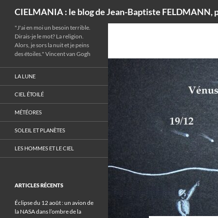
Recherche
CIELMANIA : le blog de Jean-Baptiste FELDMANN, p
"J'ai en moi un besoin terrible.
Dirais-je le mot? La religion.
Alors, je sors la nuit et je peins
des étoiles." Vincent van Gogh
LA LUNE
CIEL ÉTOILÉ
MÉTÉORES
SOLEIL ET PLANÈTES
LES HOMMES ET LE CIEL
ARTICLES RÉCENTS
Éclipse du 12 août : un avion de
la NASA dans l’ombre de la