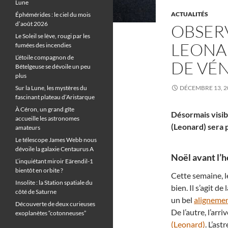
Lune
ACTUALITÉS
Éphémérides : le ciel du mois
d’août 2026
OBSER
Le Soleil se lève, rougi par les
LEONA
fumées des incendies
L’étoile compagnon de
DE VÉ
Bételgeuse se dévoile un peu
plus
Sur la Lune, les mystères du
DÉCEMBRE 13, 2
fascinant plateau d’Aristarque
À Céron, un grand gîte
Désormais visib
accueille les astronomes
(Leonard) sera 
amateurs
Le télescope James Webb nous
dévoile la galaxie Centaurus A
Noël avant l’h
L’inquiétant miroir Eärendil-1
bientôt en orbite ?
Cette semaine, l
Insolite : la Station spatiale du
bien. Il s’agit d
côté de Saturne
un bel
alignemen
Découverte de deux curieuses
De l’autre, l’arri
exoplanètes “cotonneuses”
(Leonard)
. L’as