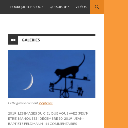
ALLER AU CONTENU
POURQUOI CE BLOG ?
QUI SUIS-JE ?
VIDÉOS
GALERIES
Cette galerie contient
27 photos
.
2019 : LES IMAGES DU CIEL QUE VOUS AVEZ (PEUT-
ÊTRE) MANQUÉES
DÉCEMBRE 30, 2019
JEAN-
BAPTISTE FELDMANN
11 COMMENTAIRES