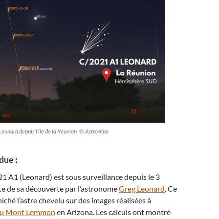
 Leonard depuis l’île de la Réunion. © AstroAlpa
due :
 A1 (Leonard) est sous surveillance depuis le 3
te de sa découverte par l’astronome
Greg Leonard
. Ce
iché l’astre chevelu sur des images réalisées à
du Mont Lemmon
en Arizona. Les calculs ont montré