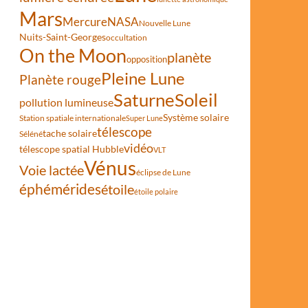
Mars
Mercure
NASA
Nouvelle Lune
Nuits-Saint-Georges
occultation
On the Moon
planète
opposition
Pleine Lune
Planète rouge
Saturne
Soleil
pollution lumineuse
Système solaire
Station spatiale internationale
Super Lune
télescope
tache solaire
Séléné
vidéo
télescope spatial Hubble
VLT
Vénus
Voie lactée
éclipse de Lune
éphémérides
étoile
étoile polaire