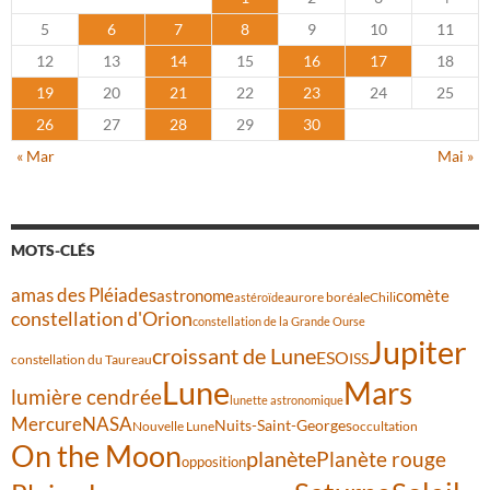
5
6
7
8
9
10
11
12
13
14
15
16
17
18
19
20
21
22
23
24
25
26
27
28
29
30
« Mar
Mai »
MOTS-CLÉS
amas des Pléiades
comète
astronome
aurore boréale
astéroïde
Chili
constellation d'Orion
constellation de la Grande Ourse
Jupiter
croissant de Lune
ESO
ISS
constellation du Taureau
Lune
Mars
lumière cendrée
lunette astronomique
Mercure
NASA
Nuits-Saint-Georges
Nouvelle Lune
occultation
On the Moon
planète
Planète rouge
opposition