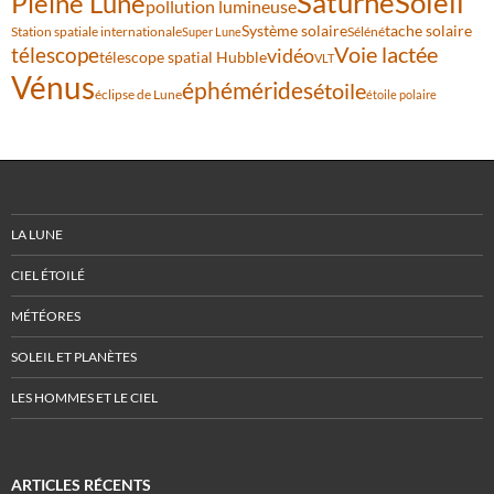
Saturne
Soleil
Pleine Lune
pollution lumineuse
Système solaire
tache solaire
Station spatiale internationale
Séléné
Super Lune
Voie lactée
télescope
vidéo
télescope spatial Hubble
VLT
Vénus
éphémérides
étoile
éclipse de Lune
étoile polaire
LA LUNE
CIEL ÉTOILÉ
MÉTÉORES
SOLEIL ET PLANÈTES
LES HOMMES ET LE CIEL
ARTICLES RÉCENTS