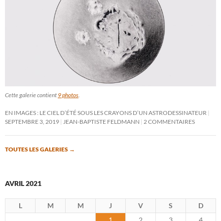
Cette galerie contient
9 photos
.
EN IMAGES : LE CIEL D’ÉTÉ SOUS LES CRAYONS D’UN ASTRODESSINATEUR
SEPTEMBRE 3, 2019
JEAN-BAPTISTE FELDMANN
2 COMMENTAIRES
TOUTES LES GALERIES
→
AVRIL 2021
L
M
M
J
V
S
D
1
2
3
4