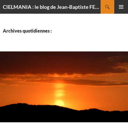
Recherche
CIELMANIA : le blog de Jean-Baptiste FELDMANN, photographe du ciel
ALLER
MENU
AU
PRINCI
CONTENU
Archives quotidiennes :