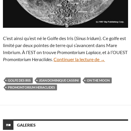
C’est ainsi qu’est né le Golfe des Iris (
Sinus Iridum
). Ce golfe est
limité par deux pointes de terre qui s’avancent dans Mare
Imbrium. À l’EST on trouve
Promontorium Laplace
, et à l’OUEST
Promontorium H
Promontorium Heraclides
.
Continuer la lecture de
→
GOLFE DES IRIS
JEAN DOMINIQUE CASSINI
ON THE MOON
PROMONTORIUM HERACLIDES
GALERIES