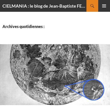
Recherche
CIELMANIA : le blog de Jean-Baptiste FELDMANN, photographe du ciel
ALLER
MENU
AU
PRINCI
CONTENU
Archives quotidiennes :