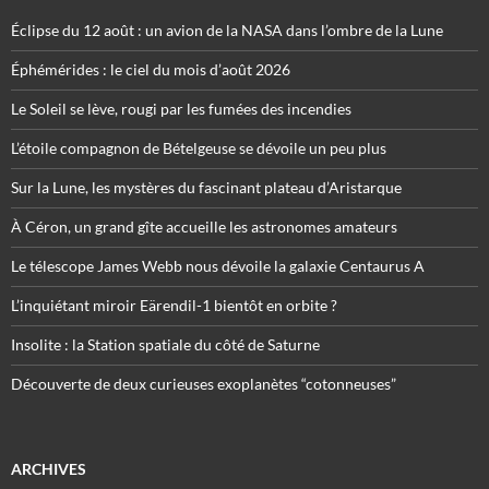
Éclipse du 12 août : un avion de la NASA dans l’ombre de la Lune
Éphémérides : le ciel du mois d’août 2026
Le Soleil se lève, rougi par les fumées des incendies
L’étoile compagnon de Bételgeuse se dévoile un peu plus
Sur la Lune, les mystères du fascinant plateau d’Aristarque
À Céron, un grand gîte accueille les astronomes amateurs
Le télescope James Webb nous dévoile la galaxie Centaurus A
L’inquiétant miroir Eärendil-1 bientôt en orbite ?
Insolite : la Station spatiale du côté de Saturne
Découverte de deux curieuses exoplanètes “cotonneuses”
ARCHIVES