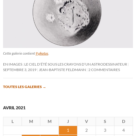
Cette galerie contient
9 photos
.
EN IMAGES : LE CIEL D’ÉTÉ SOUS LES CRAYONS D’UN ASTRODESSINATEUR
SEPTEMBRE 3, 2019
JEAN-BAPTISTE FELDMANN
2 COMMENTAIRES
TOUTES LES GALERIES
→
AVRIL 2021
L
M
M
J
V
S
D
1
2
3
4