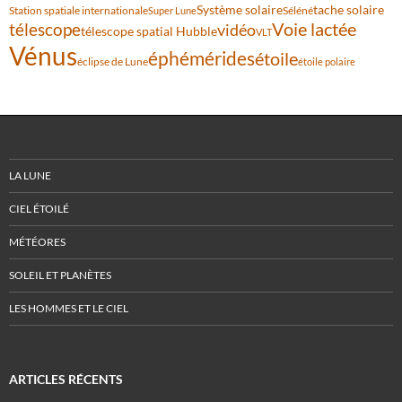
Système solaire
tache solaire
Station spatiale internationale
Séléné
Super Lune
Voie lactée
télescope
vidéo
télescope spatial Hubble
VLT
Vénus
éphémérides
étoile
éclipse de Lune
étoile polaire
LA LUNE
CIEL ÉTOILÉ
MÉTÉORES
SOLEIL ET PLANÈTES
LES HOMMES ET LE CIEL
ARTICLES RÉCENTS