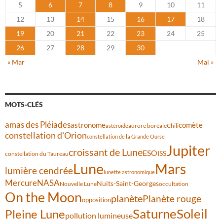
5
6
7
8
9
10
11
12
13
14
15
16
17
18
19
20
21
22
23
24
25
26
27
28
29
30
« Mar
Mai »
MOTS-CLÉS
amas des Pléiades
comète
astronome
aurore boréale
astéroïde
Chili
constellation d'Orion
constellation de la Grande Ourse
Jupiter
croissant de Lune
ESO
ISS
constellation du Taureau
Lune
Mars
lumière cendrée
lunette astronomique
Mercure
NASA
Nuits-Saint-Georges
Nouvelle Lune
occultation
On the Moon
planète
Planète rouge
opposition
Saturne
Soleil
Pleine Lune
pollution lumineuse