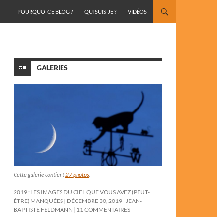
ALLER AU CONTENU
POURQUOI CE BLOG ?
QUI SUIS-JE ?
VIDÉOS
GALERIES
Cette galerie contient
27 photos
.
2019 : LES IMAGES DU CIEL QUE VOUS AVEZ (PEUT-
ÊTRE) MANQUÉES
DÉCEMBRE 30, 2019
JEAN-
BAPTISTE FELDMANN
11 COMMENTAIRES