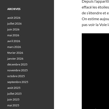
Depuis l’apparit
effacé les étoile
ARCHIVES
de s’étendre et e
août 2026
On estime aujour
juillet 2026
pas voir la Voie 
juin 2026
mai 2026
avril 2026
mars 2026
février 2026
janvier 2026
décembre 2025
novembre 2025
octobre 2025
septembre 2025
août 2025
juillet 2025
juin 2025
mai 2025