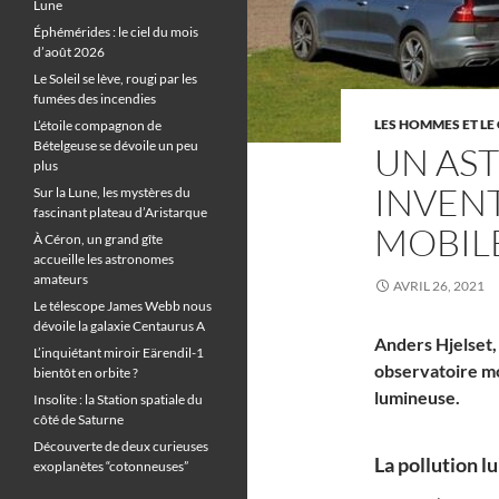
Lune
Éphémérides : le ciel du mois
d’août 2026
Le Soleil se lève, rougi par les
fumées des incendies
LES HOMMES ET LE 
L’étoile compagnon de
Bételgeuse se dévoile un peu
UN AS
plus
INVEN
Sur la Lune, les mystères du
fascinant plateau d’Aristarque
MOBIL
À Céron, un grand gîte
accueille les astronomes
amateurs
AVRIL 26, 2021
Le télescope James Webb nous
dévoile la galaxie Centaurus A
Anders Hjelset,
L’inquiétant miroir Eärendil-1
observatoire mob
bientôt en orbite ?
lumineuse.
Insolite : la Station spatiale du
côté de Saturne
Découverte de deux curieuses
La pollution l
exoplanètes “cotonneuses”