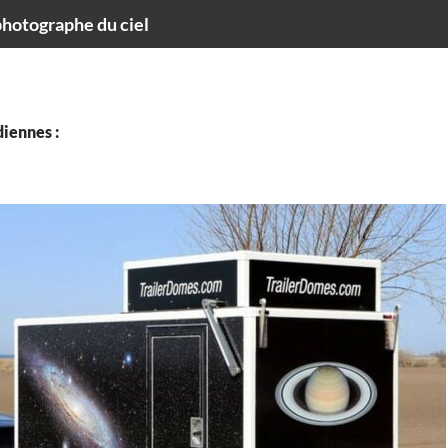
hotographe du ciel
iennes :