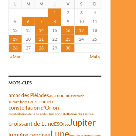
L
M
M
J
V
S
D
1
2
3
4
5
6
7
8
9
10
11
12
13
14
15
16
17
18
19
20
21
22
23
24
25
26
27
28
29
30
« Mar
Mai »
MOTS-CLÉS
amas des Pléiades
astronome
astéroïde
comète
aurore boréale
Chili
constellation d'Orion
constellation du Taureau
constellation de la Grande Ourse
Jupiter
croissant de Lune
ESO
ISS
Lune
lumière cendrée
lunette astronomique