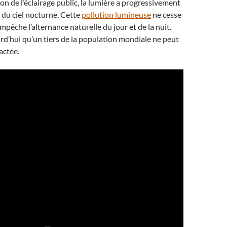
ion de l’éclairage public, la lumière a progressivement
s du ciel nocturne. Cette
pollution lumineuse
ne cesse
mpêche l’alternance naturelle du jour et de la nuit.
d’hui qu’un tiers de la population mondiale ne peut
lactée.