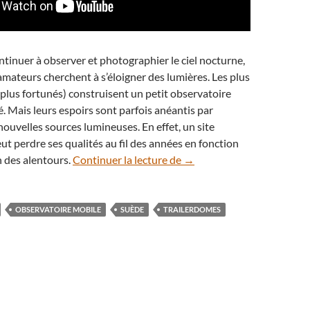
tinuer à observer et photographier le ciel nocturne,
mateurs cherchent à s’éloigner des lumières. Les plus
 plus fortunés) construisent un petit observatoire
é. Mais leurs espoirs sont parfois anéantis par
 nouvelles sources lumineuses. En effet, un site
ut perdre ses qualités au fil des années en fonction
Un astronome amateur inv
n des alentours.
Continuer la lecture de
→
OBSERVATOIRE MOBILE
SUÈDE
TRAILERDOMES