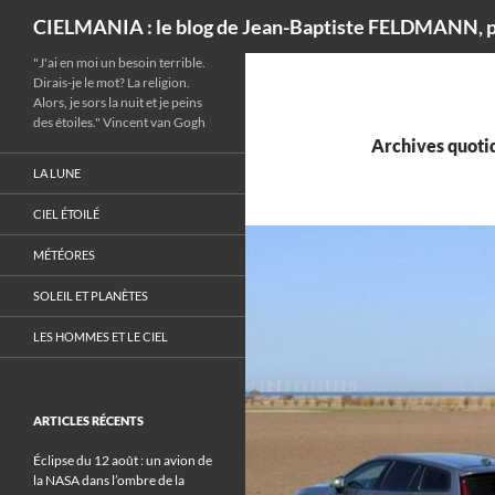
Recherche
CIELMANIA : le blog de Jean-Baptiste FELDMANN, p
"J'ai en moi un besoin terrible.
Dirais-je le mot? La religion.
Alors, je sors la nuit et je peins
des étoiles." Vincent van Gogh
Archives quotid
LA LUNE
CIEL ÉTOILÉ
MÉTÉORES
SOLEIL ET PLANÈTES
LES HOMMES ET LE CIEL
ARTICLES RÉCENTS
Éclipse du 12 août : un avion de
la NASA dans l’ombre de la