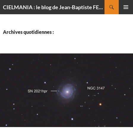
Recherche
CIELMANIA : le blog de Jean-Baptiste FELDMANN, photographe du ciel
ALLER
MENU
AU
PRINCI
CONTENU
Archives quotidiennes :