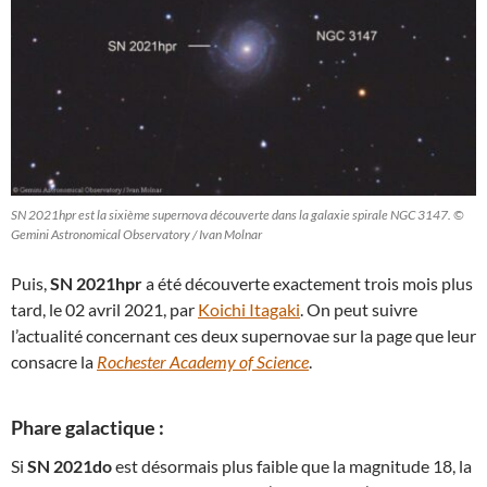
SN 2021hpr est la sixième supernova découverte dans la galaxie spirale NGC 3147. ©
Gemini Astronomical Observatory / Ivan Molnar
Puis,
SN 2021hpr
a été découverte exactement trois mois plus
tard, le 02 avril 2021, par
Koichi Itagaki
. On peut suivre
l’actualité concernant ces deux supernovae sur la page que leur
consacre la
Rochester Academy of Science
.
Phare galactique :
Si
SN 2021do
est désormais plus faible que la magnitude 18, la