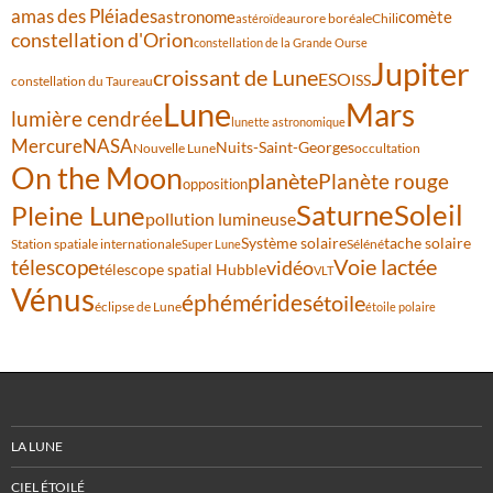
amas des Pléiades
comète
astronome
aurore boréale
astéroïde
Chili
constellation d'Orion
constellation de la Grande Ourse
Jupiter
croissant de Lune
ESO
ISS
constellation du Taureau
Lune
Mars
lumière cendrée
lunette astronomique
Mercure
NASA
Nuits-Saint-Georges
Nouvelle Lune
occultation
On the Moon
planète
Planète rouge
opposition
Saturne
Soleil
Pleine Lune
pollution lumineuse
Système solaire
tache solaire
Station spatiale internationale
Séléné
Super Lune
Voie lactée
télescope
vidéo
télescope spatial Hubble
VLT
Vénus
éphémérides
étoile
éclipse de Lune
étoile polaire
LA LUNE
CIEL ÉTOILÉ