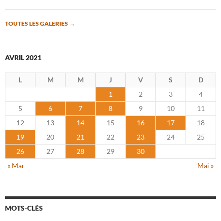
TOUTES LES GALERIES
→
AVRIL 2021
L
M
M
J
V
S
D
1
2
3
4
5
6
7
8
9
10
11
12
13
14
15
16
17
18
19
20
21
22
23
24
25
26
27
28
29
30
« Mar
Mai »
MOTS-CLÉS