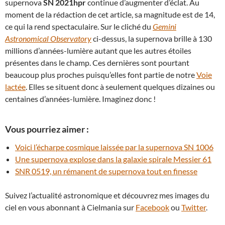
supernova
SN 2021hpr
continue d’augmenter d’éclat. Au
moment de la rédaction de cet article, sa magnitude est de 14,
ce qui la rend spectaculaire. Sur le cliché du
Gemini
Astronomical Observatory
ci-dessus, la supernova brille à 130
millions d’années-lumière autant que les autres étoiles
présentes dans le champ. Ces dernières sont pourtant
beaucoup plus proches puisqu’elles font partie de notre
Voie
lactée
. Elles se situent donc à seulement quelques dizaines ou
centaines d’années-lumière. Imaginez donc !
Vous pourriez aimer :
Voici l’écharpe cosmique laissée par la supernova SN 1006
Une supernova explose dans la galaxie spirale Messier 61
SNR 0519, un rémanent de supernova tout en finesse
Suivez l’actualité astronomique et découvrez mes images du
ciel en vous abonnant à Cielmania sur
Facebook
ou
Twitter
.