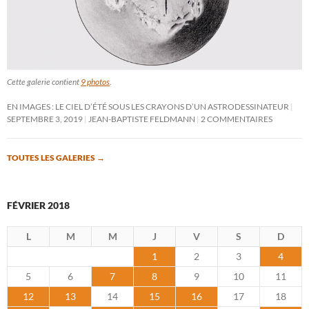
Cette galerie contient
9 photos
.
EN IMAGES : LE CIEL D’ÉTÉ SOUS LES CRAYONS D’UN ASTRODESSINATEUR
SEPTEMBRE 3, 2019
JEAN-BAPTISTE FELDMANN
2 COMMENTAIRES
TOUTES LES GALERIES
→
FÉVRIER 2018
L
M
M
J
V
S
D
1
2
3
4
5
6
7
8
9
10
11
12
13
14
15
16
17
18