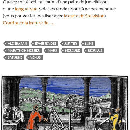
Que ce soit à l’œil nu, muni d’une paire de jumelles ou
d’une
longue-vue
, voici les rendez-vous à ne pas manquer
(vous pouvez les localiser avec
la carte de Stelvision
).
Que voir dans le ciel nocturne au mois d
Continuer la lecture de
→
ALDÉBARAN
ÉPHÉMÉRIDES
JUPITER
LUNE
MARATHON MESSIER
MARS
MERCURE
RÉGULUS
SATURNE
VÉNUS