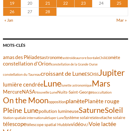
19
20
21
22
23
24
25
26
27
28
« Jan
Mar »
MOTS-CLÉS
amas des Pléiades
comète
astronome
aurore boréale
astéroïde
Chili
constellation d'Orion
constellation de la Grande Ourse
Jupiter
croissant de Lune
ESO
ISS
constellation du Taureau
Lune
Mars
lumière cendrée
lunette astronomique
Mercure
NASA
Nuits-Saint-Georges
Nouvelle Lune
occultation
On the Moon
planète
Planète rouge
opposition
Saturne
Soleil
Pleine Lune
pollution lumineuse
Système solaire
tache solaire
Station spatiale internationale
Séléné
Super Lune
Voie lactée
télescope
vidéo
télescope spatial Hubble
VLT