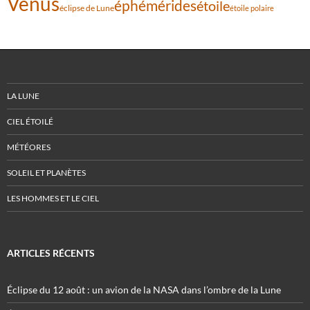
Vénus
éphémérides
étoile
éclipse de Lune
étoile polaire
LA LUNE
CIEL ÉTOILÉ
MÉTÉORES
SOLEIL ET PLANÈTES
LES HOMMES ET LE CIEL
ARTICLES RÉCENTS
Éclipse du 12 août : un avion de la NASA dans l’ombre de la Lune