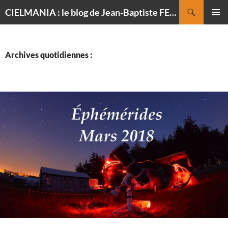
Recherche
CIELMANIA : le blog de Jean-Baptiste FELDMANN, photographe du ciel
ALLER
MENU
AU
PRINCI
CONTENU
Archives quotidiennes :