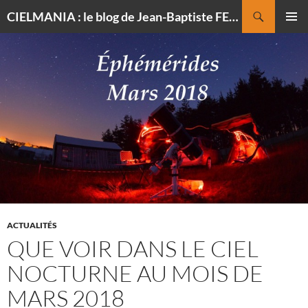
Recherche
CIELMANIA : le blog de Jean-Baptiste FELDMANN, photographe du ciel
ALLER
MENU
AU
PRINCI
CONTENU
ACTUALITÉS
QUE VOIR DANS LE CIEL
NOCTURNE AU MOIS DE
MARS 2018