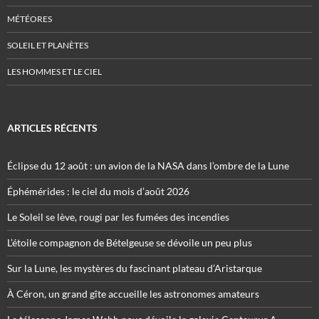
MÉTÉORES
SOLEIL ET PLANÈTES
LES HOMMES ET LE CIEL
ARTICLES RÉCENTS
Éclipse du 12 août : un avion de la NASA dans l’ombre de la Lune
Éphémérides : le ciel du mois d’août 2026
Le Soleil se lève, rougi par les fumées des incendies
L’étoile compagnon de Bételgeuse se dévoile un peu plus
Sur la Lune, les mystères du fascinant plateau d’Aristarque
À Céron, un grand gîte accueille les astronomes amateurs