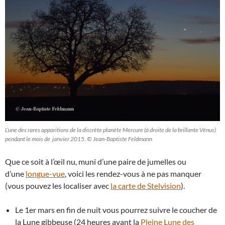
L’une des rares apparitions de la discrète planète Mercure (à droite de la brillante Vénus)
pendant le mois de janvier 2015. © Jean-Baptiste Feldmann
Que ce soit à l’œil nu, muni d’une paire de jumelles ou
d’une
longue-vue
, voici les rendez-vous à ne pas manquer
(vous pouvez les localiser avec
la carte de Stelvision
).
Le 1er mars en fin de nuit vous pourrez suivre le coucher de
la Lune gibbeuse (24 heures avant la
Pleine Lune des