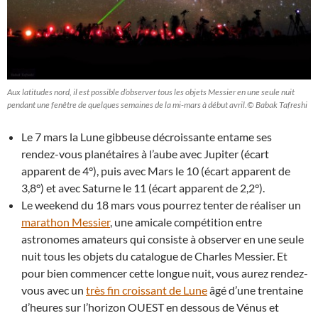
Aux latitudes nord, il est possible d’observer tous les objets Messier en une seule nuit
pendant une fenêtre de quelques semaines de la mi-mars à début avril.© Babak Tafreshi
Le 7 mars la Lune gibbeuse décroissante entame ses
rendez-vous planétaires à l’aube avec Jupiter (écart
apparent de 4°), puis avec Mars le 10 (écart apparent de
3,8°) et avec Saturne le 11 (écart apparent de 2,2°).
Le weekend du 18 mars vous pourrez tenter de réaliser un
marathon Messier
, une amicale compétition entre
astronomes amateurs qui consiste à observer en une seule
nuit tous les objets du catalogue de Charles Messier. Et
pour bien commencer cette longue nuit, vous aurez rendez-
vous avec un
très fin croissant de Lune
âgé d’une trentaine
d’heures sur l’horizon OUEST en dessous de Vénus et