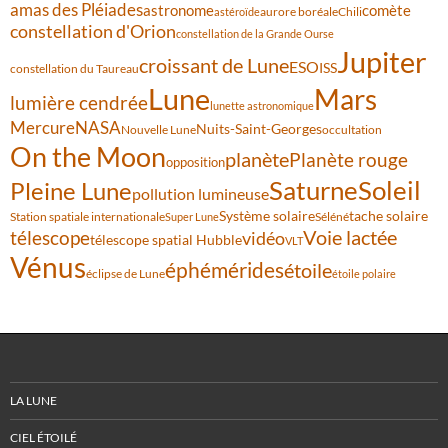
amas des Pléiades
comète
astronome
aurore boréale
astéroïde
Chili
constellation d'Orion
constellation de la Grande Ourse
Jupiter
croissant de Lune
ESO
ISS
constellation du Taureau
Lune
Mars
lumière cendrée
lunette astronomique
Mercure
NASA
Nuits-Saint-Georges
Nouvelle Lune
occultation
On the Moon
planète
Planète rouge
opposition
Saturne
Soleil
Pleine Lune
pollution lumineuse
Système solaire
tache solaire
Station spatiale internationale
Séléné
Super Lune
Voie lactée
télescope
vidéo
télescope spatial Hubble
VLT
Vénus
éphémérides
étoile
éclipse de Lune
étoile polaire
LA LUNE
CIEL ÉTOILÉ