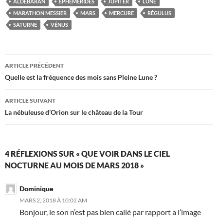
ALDÉBARAN
ÉPHÉMÉRIDES
JUPITER
LUNE
MARATHON MESSIER
MARS
MERCURE
RÉGULUS
SATURNE
VÉNUS
Navigation
ARTICLE PRÉCÉDENT
des
Quelle est la fréquence des mois sans Pleine Lune ?
articles
ARTICLE SUIVANT
La nébuleuse d’Orion sur le château de la Tour
4 RÉFLEXIONS SUR « QUE VOIR DANS LE CIEL
NOCTURNE AU MOIS DE MARS 2018 »
Dominique
MARS 2, 2018 À 10:02 AM
Bonjour, le son n’est pas bien callé par rapport a l’image