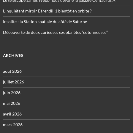
Le télescope James Webb nous dévoile la galaxie Centaurus A
L’inquiétant miroir Eärendil-1 bientôt en orbite ?
Insolite : la Station spatiale du côté de Saturne
Découverte de deux curieuses exoplanètes “cotonneuses”
ARCHIVES
août 2026
juillet 2026
juin 2026
mai 2026
avril 2026
mars 2026