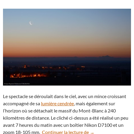
Le spectacle se déroulait dans le ciel, avec un mince croissant
accompagné de sa
lumière cendrée
, mais également sur
l’horizon où se détachait le massif du Mont-Blanc à 240
kilomètres de distance. Le cliché ci-dessus a été réalisé un peu
avant 7 heures du matin avec un boîtier Nikon D7100 et un
La vieille Lune et le 
zoom 18-105 mm.
Continuer la lecture de
→