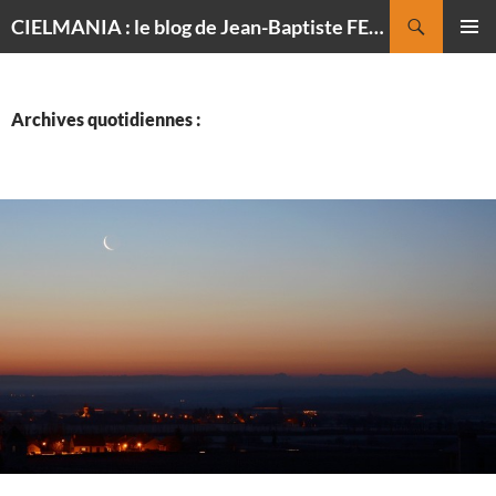
Recherche
CIELMANIA : le blog de Jean-Baptiste FELDMANN, photographe du ciel
ALLER
MENU
AU
PRINCI
CONTENU
Archives quotidiennes :