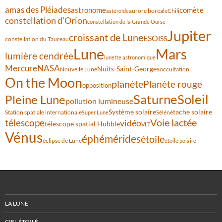
amas des Pléiades
comète
astronome
aurore boréale
astéroïde
Chili
constellation d'Orion
constellation de la Grande Ourse
Jupiter
croissant de Lune
ESO
ISS
constellation du Taureau
Lune
Mars
lumière cendrée
lunette astronomique
Mercure
NASA
Nuits-Saint-Georges
Nouvelle Lune
occultation
On the Moon
planète
Planète rouge
opposition
Saturne
Soleil
Pleine Lune
pollution lumineuse
Système solaire
tache solaire
Station spatiale internationale
Séléné
Super Lune
Voie lactée
télescope
vidéo
télescope spatial Hubble
VLT
Vénus
éphémérides
étoile
éclipse de Lune
étoile polaire
LA LUNE
CIEL ÉTOILÉ