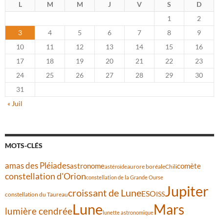
L
M
M
J
V
S
D
1
2
3
4
5
6
7
8
9
10
11
12
13
14
15
16
17
18
19
20
21
22
23
24
25
26
27
28
29
30
31
« Juil
MOTS-CLÉS
amas des Pléiades
comète
astronome
aurore boréale
astéroïde
Chili
constellation d'Orion
constellation de la Grande Ourse
Jupiter
croissant de Lune
ESO
ISS
constellation du Taureau
Lune
Mars
lumière cendrée
lunette astronomique