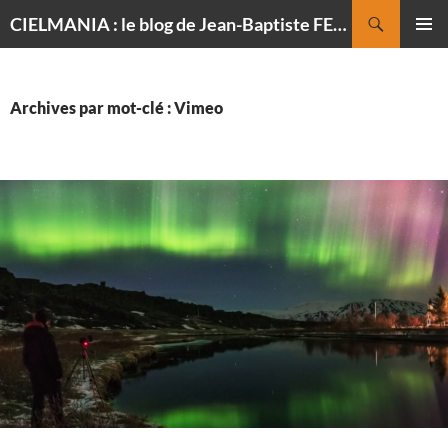
Recherche
CIELMANIA : le blog de Jean-Baptiste FELDMANN, photographe du ciel
ALLER
MENU
AU
PRINCI
CONTENU
Archives par mot-clé : Vimeo