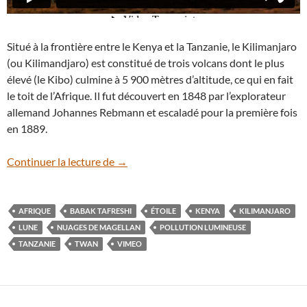
Situé à la frontière entre le Kenya et la Tanzanie, le Kilimanjaro
(ou Kilimandjaro) est constitué de trois volcans dont le plus
élevé (le Kibo) culmine à 5 900 mètres d’altitude, ce qui en fait
le toit de l’Afrique. Il fut découvert en 1848 par l’explorateur
allemand Johannes Rebmann et escaladé pour la première fois
en 1889.
En vidéo : le Kilimanjaro sous les étoiles
Continuer la lecture de
→
AFRIQUE
BABAK TAFRESHI
ÉTOILE
KENYA
KILIMANJARO
LUNE
NUAGES DE MAGELLAN
POLLUTION LUMINEUSE
TANZANIE
TWAN
VIMEO