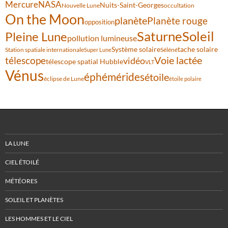
Mercure
NASA
Nuits-Saint-Georges
Nouvelle Lune
occultation
On the Moon
planète
Planète rouge
opposition
Saturne
Soleil
Pleine Lune
pollution lumineuse
Système solaire
tache solaire
Station spatiale internationale
Séléné
Super Lune
Voie lactée
télescope
vidéo
télescope spatial Hubble
VLT
Vénus
éphémérides
étoile
éclipse de Lune
étoile polaire
LA LUNE
CIEL ÉTOILÉ
MÉTÉORES
SOLEIL ET PLANÈTES
LES HOMMES ET LE CIEL