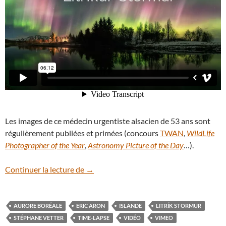
Les images de ce médecin urgentiste alsacien de 53 ans sont
régulièrement publiées et primées (concours
TWAN
,
WildLife
Photographer of the Year
,
Astronomy Picture of the Day
…).
En vidéo : les aurores islandaises de Sté
Continuer la lecture de
→
AURORE BORÉALE
ERIC ARON
ISLANDE
LITRÍK STORMUR
STÉPHANE VETTER
TIME-LAPSE
VIDÉO
VIMEO