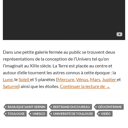
Dans une petite galerie fermée au public se trouvent deux
représentations de la conception de l’Univers tel qu’on
l’imaginait au XIIIe siècle. La Terre est placée au centre et
autour d’elle tournent les astres connus à cette époque : la
Lune
, le
Soleil
et 5 planètes (
Mercure
,
Vénus
,
Mars
,
Jupiter
et
En vidéo : l
Saturne
) ainsi que les étoiles.
Continuer la lecture de
→
BASILIQUE SAINT-SERNIN
BERTRAND DUCOUREAU
GÉOCENTRISME
TOULOUSE
UNESCO
UNIVERSITÉ DE TOULOUSE
VIDÉO