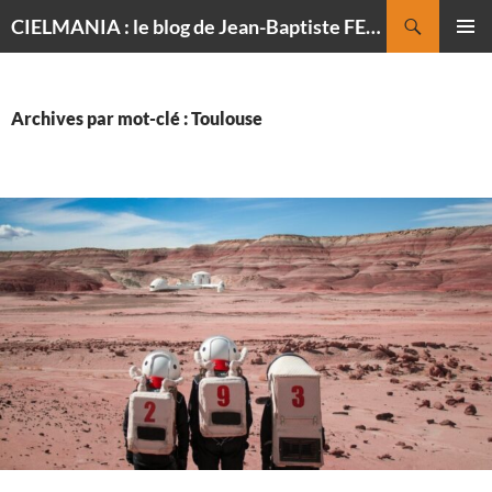
Recherche
CIELMANIA : le blog de Jean-Baptiste FELDMANN, photographe du ciel
ALLER
MENU
AU
PRINCI
CONTENU
Archives par mot-clé : Toulouse