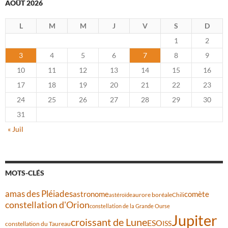
AOÛT 2026
L
M
M
J
V
S
D
1
2
3
4
5
6
7
8
9
10
11
12
13
14
15
16
17
18
19
20
21
22
23
24
25
26
27
28
29
30
31
« Juil
MOTS-CLÉS
amas des Pléiades
comète
astronome
aurore boréale
astéroïde
Chili
constellation d'Orion
constellation de la Grande Ourse
Jupiter
croissant de Lune
ESO
ISS
constellation du Taureau