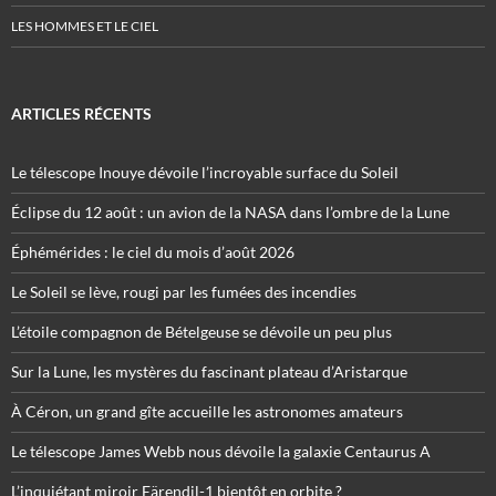
LES HOMMES ET LE CIEL
ARTICLES RÉCENTS
Le télescope Inouye dévoile l’incroyable surface du Soleil
Éclipse du 12 août : un avion de la NASA dans l’ombre de la Lune
Éphémérides : le ciel du mois d’août 2026
Le Soleil se lève, rougi par les fumées des incendies
L’étoile compagnon de Bételgeuse se dévoile un peu plus
Sur la Lune, les mystères du fascinant plateau d’Aristarque
À Céron, un grand gîte accueille les astronomes amateurs
Le télescope James Webb nous dévoile la galaxie Centaurus A
L’inquiétant miroir Eärendil-1 bientôt en orbite ?