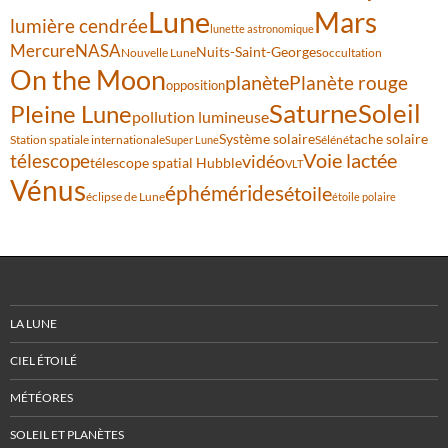
Lune
Mars
lumière cendrée
lunette astronomique
Mercure
NASA
Nuits-Saint-Georges
Nouvelle Lune
occultation
On the Moon
planète
Planète rouge
opposition
Saturne
Soleil
Pleine Lune
pollution lumineuse
Système solaire
tache solaire
Station spatiale internationale
Séléné
Super Lune
Voie lactée
télescope
vidéo
télescope spatial Hubble
VLT
Vénus
éphémérides
étoile
éclipse de Lune
étoile polaire
LA LUNE
CIEL ÉTOILÉ
MÉTÉORES
SOLEIL ET PLANÈTES