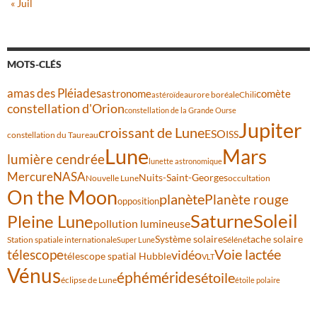
« Juil
MOTS-CLÉS
amas des Pléiades
comète
astronome
aurore boréale
astéroïde
Chili
constellation d'Orion
constellation de la Grande Ourse
Jupiter
croissant de Lune
ESO
ISS
constellation du Taureau
Lune
Mars
lumière cendrée
lunette astronomique
Mercure
NASA
Nuits-Saint-Georges
Nouvelle Lune
occultation
On the Moon
planète
Planète rouge
opposition
Saturne
Soleil
Pleine Lune
pollution lumineuse
Système solaire
tache solaire
Station spatiale internationale
Séléné
Super Lune
Voie lactée
télescope
vidéo
télescope spatial Hubble
VLT
Vénus
éphémérides
étoile
éclipse de Lune
étoile polaire