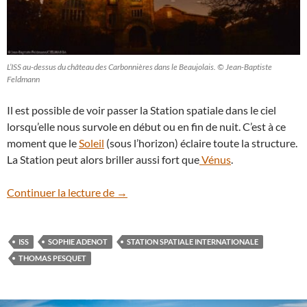
L’ISS au-dessus du château des Carbonnières dans le Beaujolais. © Jean-Baptiste
Feldmann
Il est possible de voir passer la Station spatiale dans le ciel
lorsqu’elle nous survole en début ou en fin de nuit. C’est à ce
moment que le
Soleil
(sous l’horizon) éclaire toute la structure.
La Station peut alors briller aussi fort que
Vénus
.
Regardez passer l’ISS, avec à son bord S
Continuer la lecture de
→
ISS
SOPHIE ADENOT
STATION SPATIALE INTERNATIONALE
THOMAS PESQUET