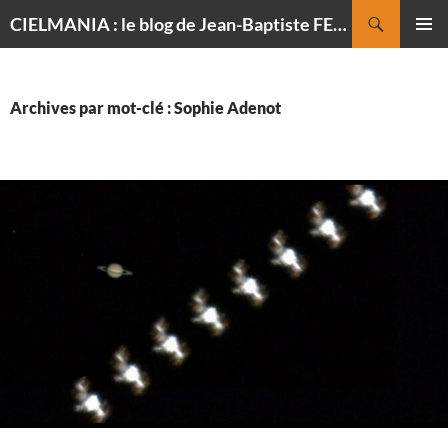
Recherche
CIELMANIA : le blog de Jean-Baptiste FELDMANN, photographe du ciel
ALLER
MENU
AU
PRINCI
CONTENU
Archives par mot-clé : Sophie Adenot