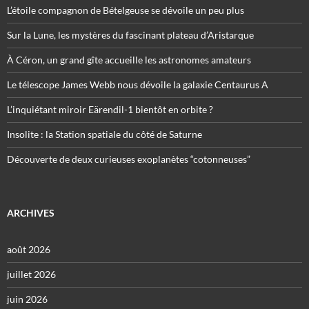
L’étoile compagnon de Bételgeuse se dévoile un peu plus
Sur la Lune, les mystères du fascinant plateau d’Aristarque
À Céron, un grand gîte accueille les astronomes amateurs
Le télescope James Webb nous dévoile la galaxie Centaurus A
L’inquiétant miroir Eärendil-1 bientôt en orbite ?
Insolite : la Station spatiale du côté de Saturne
Découverte de deux curieuses exoplanètes “cotonneuses”
ARCHIVES
août 2026
juillet 2026
juin 2026