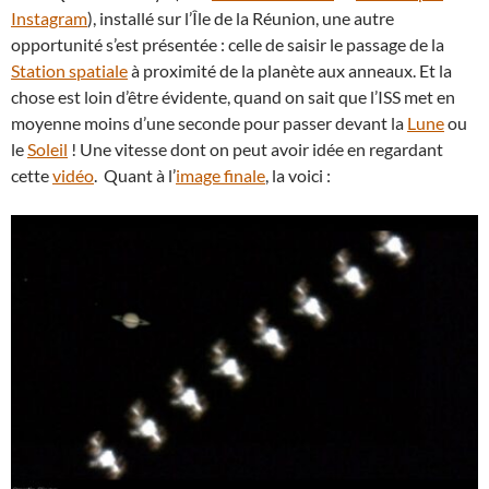
Instagram
), installé sur l’Île de la Réunion, une autre
opportunité s’est présentée : celle de saisir le passage de la
Station spatiale
à proximité de la planète aux anneaux. Et la
chose est loin d’être évidente, quand on sait que l’ISS met en
moyenne moins d’une seconde pour passer devant la
Lune
ou
le
Soleil
! Une vitesse dont on peut avoir idée en regardant
cette
vidéo
. Quant à l’
image finale
, la voici :