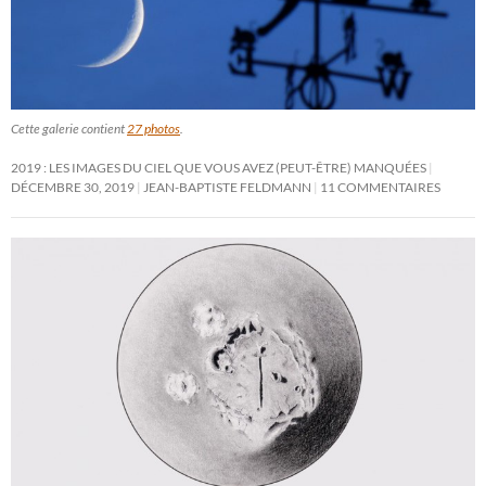
Cette galerie contient
27 photos
.
2019 : LES IMAGES DU CIEL QUE VOUS AVEZ (PEUT-ÊTRE) MANQUÉES
DÉCEMBRE 30, 2019
JEAN-BAPTISTE FELDMANN
11 COMMENTAIRES