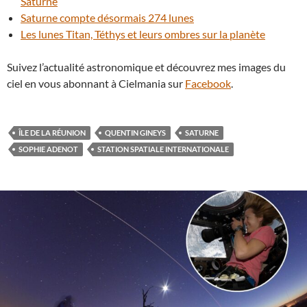
Saturne
Saturne compte désormais 274 lunes
Les lunes Titan, Téthys et leurs ombres sur la planète
Suivez l’actualité astronomique et découvrez mes images du
ciel en vous abonnant à Cielmania sur
Facebook
.
ÎLE DE LA RÉUNION
QUENTIN GINEYS
SATURNE
SOPHIE ADENOT
STATION SPATIALE INTERNATIONALE