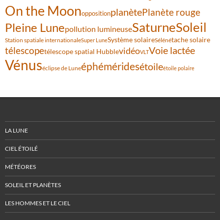
On the Moon
planète
Planète rouge
opposition
Saturne
Soleil
Pleine Lune
pollution lumineuse
Système solaire
tache solaire
Station spatiale internationale
Séléné
Super Lune
Voie lactée
télescope
vidéo
télescope spatial Hubble
VLT
Vénus
éphémérides
étoile
éclipse de Lune
étoile polaire
LA LUNE
CIEL ÉTOILÉ
MÉTÉORES
SOLEIL ET PLANÈTES
LES HOMMES ET LE CIEL