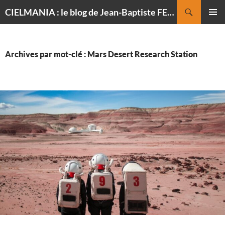
Recherche
CIELMANIA : le blog de Jean-Baptiste FELDMANN, photographe du ciel
ALLER
MENU
AU
PRINCI
CONTENU
Archives par mot-clé : Mars Desert Research Station