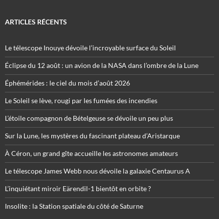
ARTICLES RÉCENTS
Le télescope Inouye dévoile l’incroyable surface du Soleil
Éclipse du 12 août : un avion de la NASA dans l’ombre de la Lune
Éphémérides : le ciel du mois d’août 2026
Le Soleil se lève, rougi par les fumées des incendies
L’étoile compagnon de Bételgeuse se dévoile un peu plus
Sur la Lune, les mystères du fascinant plateau d’Aristarque
À Céron, un grand gîte accueille les astronomes amateurs
Le télescope James Webb nous dévoile la galaxie Centaurus A
L’inquiétant miroir Eärendil-1 bientôt en orbite ?
Insolite : la Station spatiale du côté de Saturne