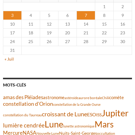
1
2
3
4
5
6
7
8
9
10
11
12
13
14
15
16
17
18
19
20
21
22
23
24
25
26
27
28
29
30
31
« Juil
MOTS-CLÉS
amas des Pléiades
comète
astronome
aurore boréale
astéroïde
Chili
constellation d'Orion
constellation de la Grande Ourse
Jupiter
croissant de Lune
ESO
ISS
constellation du Taureau
Lune
Mars
lumière cendrée
lunette astronomique
Mercure
NASA
Nuits-Saint-Georges
Nouvelle Lune
occultation