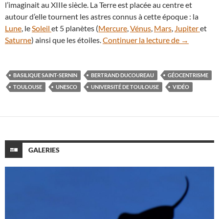
l’imaginait au XIIIe siècle. La Terre est placée au centre et
autour d’elle tournent les astres connus à cette époque : la
Lune
, le
Soleil
et 5 planètes (
Mercure
,
Vénus
,
Mars
,
Jupiter
et
En vidéo : l
Saturne
) ainsi que les étoiles.
Continuer la lecture de
→
BASILIQUE SAINT-SERNIN
BERTRAND DUCOUREAU
GÉOCENTRISME
TOULOUSE
UNESCO
UNIVERSITÉ DE TOULOUSE
VIDÉO
GALERIES