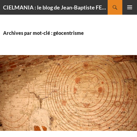
Recherche
CIELMANIA : le blog de Jean-Baptiste FELDMANN, photographe du ciel
ALLER
MENU
AU
PRINCI
CONTENU
Archives par mot-clé : géocentrisme