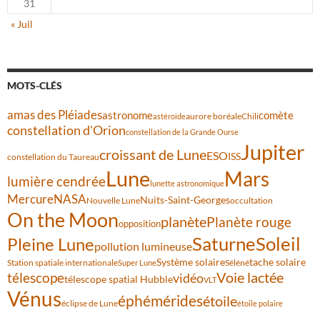
31
« Juil
MOTS-CLÉS
amas des Pléiades
comète
astronome
aurore boréale
astéroïde
Chili
constellation d'Orion
constellation de la Grande Ourse
Jupiter
croissant de Lune
ESO
ISS
constellation du Taureau
Lune
Mars
lumière cendrée
lunette astronomique
Mercure
NASA
Nuits-Saint-Georges
Nouvelle Lune
occultation
On the Moon
planète
Planète rouge
opposition
Saturne
Soleil
Pleine Lune
pollution lumineuse
Système solaire
tache solaire
Station spatiale internationale
Séléné
Super Lune
Voie lactée
télescope
vidéo
télescope spatial Hubble
VLT
Vénus
éphémérides
étoile
éclipse de Lune
étoile polaire