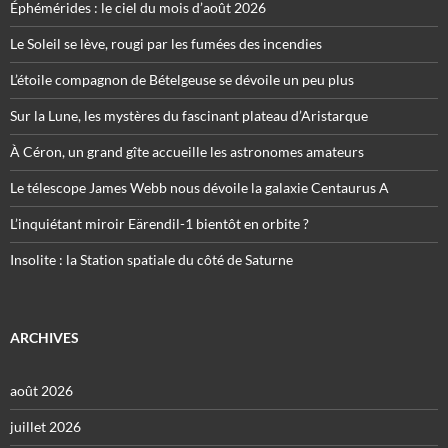
Éphémérides : le ciel du mois d’août 2026
Le Soleil se lève, rougi par les fumées des incendies
L’étoile compagnon de Bételgeuse se dévoile un peu plus
Sur la Lune, les mystères du fascinant plateau d’Aristarque
À Céron, un grand gîte accueille les astronomes amateurs
Le télescope James Webb nous dévoile la galaxie Centaurus A
L’inquiétant miroir Eärendil-1 bientôt en orbite ?
Insolite : la Station spatiale du côté de Saturne
ARCHIVES
août 2026
juillet 2026