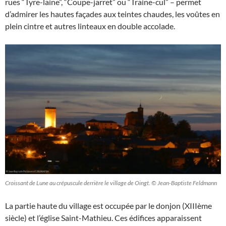
rues “Tyre-laine”, “Coupe-jarret” ou “Traine-cul” – permet
d’admirer les hautes façades aux teintes chaudes, les voûtes en
plein cintre et autres linteaux en double accolade.
Croissant de Lune au crépuscule derrière le village de Oingt. © Jean-Baptiste Feldmann
La partie haute du village est occupée par le donjon (XIIIème
siècle) et l’église Saint-Mathieu. Ces édifices apparaissent