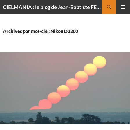
Recherche
CIELMANIA : le blog de Jean-Baptiste FELDMANN, photographe du ciel
ALLER
MENU
AU
PRINCI
CONTENU
Archives par mot-clé : Nikon D3200