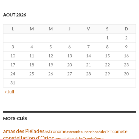
AOÛT 2026
L
M
M
J
V
S
D
1
2
3
4
5
6
7
8
9
10
11
12
13
14
15
16
17
18
19
20
21
22
23
24
25
26
27
28
29
30
31
« Juil
MOTS-CLÉS
amas des Pléiades
comète
astronome
aurore boréale
astéroïde
Chili
constellation d'Orion
constellation de la Grande Ourse