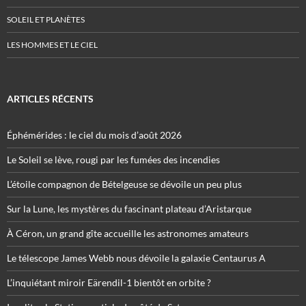
SOLEIL ET PLANÈTES
LES HOMMES ET LE CIEL
ARTICLES RÉCENTS
Éphémérides : le ciel du mois d’août 2026
Le Soleil se lève, rougi par les fumées des incendies
L’étoile compagnon de Bételgeuse se dévoile un peu plus
Sur la Lune, les mystères du fascinant plateau d’Aristarque
À Céron, un grand gîte accueille les astronomes amateurs
Le télescope James Webb nous dévoile la galaxie Centaurus A
L’inquiétant miroir Eärendil-1 bientôt en orbite ?