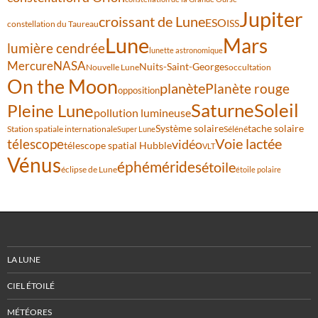
Jupiter
croissant de Lune
ESO
ISS
constellation du Taureau
Lune
Mars
lumière cendrée
lunette astronomique
Mercure
NASA
Nuits-Saint-Georges
Nouvelle Lune
occultation
On the Moon
planète
Planète rouge
opposition
Saturne
Soleil
Pleine Lune
pollution lumineuse
Système solaire
tache solaire
Station spatiale internationale
Séléné
Super Lune
Voie lactée
télescope
vidéo
télescope spatial Hubble
VLT
Vénus
éphémérides
étoile
éclipse de Lune
étoile polaire
LA LUNE
CIEL ÉTOILÉ
MÉTÉORES