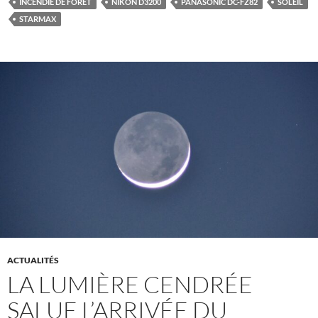
INCENDIE DE FORÊT
NIKON D3200
PANASONIC DC-FZ82
SOLEIL
STARMAX
ACTUALITÉS
LA LUMIÈRE CENDRÉE
SALUE L’ARRIVÉE DU