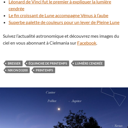
Léonard de Vinci fut le premier à expliquer la lumière
cendrée
Le fin croissant de Lune accompagne Vénus à l’aube
Superbe palette de couleurs pour un lever de Pleine Lune
Suivez l’actualité astronomique et découvrez mes images du
ciel en vous abonnant à Cielmania sur
Facebook
.
BRESSER
ÉQUINOXE DE PRINTEMPS
LUMIÈRE CENDRÉE
NIKON D3200
PRINTEMPS