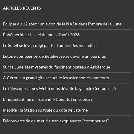
ARTICLES RÉCENTS
Éclipse du 12 août : un avion de la NASA dans l’ombre de la Lune
Éphémérides : le ciel du mois d’août 2026
Le Soleil se lève, rougi par les fumées des incendies
L’étoile compagnon de Bételgeuse se dévoile un peu plus
Sur la Lune, les mystères du fascinant plateau d’Aristarque
À Céron, un grand gîte accueille les astronomes amateurs
Le télescope James Webb nous dévoile la galaxie Centaurus A
L’inquiétant miroir Eärendil-1 bientôt en orbite ?
Insolite : la Station spatiale du côté de Saturne
Découverte de deux curieuses exoplanètes “cotonneuses”