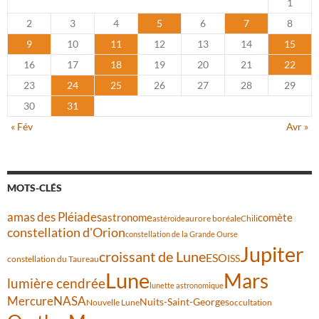
1
2
3
4
5
6
7
8
9
10
11
12
13
14
15
16
17
18
19
20
21
22
23
24
25
26
27
28
29
30
31
« Fév
Avr »
MOTS-CLÉS
amas des Pléiades
comète
astronome
aurore boréale
astéroïde
Chili
constellation d'Orion
constellation de la Grande Ourse
Jupiter
croissant de Lune
ESO
ISS
constellation du Taureau
Lune
Mars
lumière cendrée
lunette astronomique
Mercure
NASA
Nuits-Saint-Georges
Nouvelle Lune
occultation