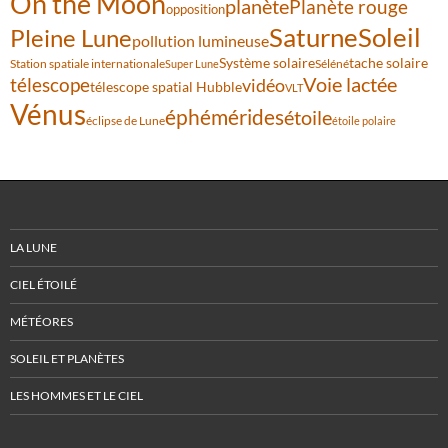
On the Moon
planète
Planète rouge
opposition
Saturne
Soleil
Pleine Lune
pollution lumineuse
Système solaire
tache solaire
Station spatiale internationale
Séléné
Super Lune
Voie lactée
télescope
vidéo
télescope spatial Hubble
VLT
Vénus
éphémérides
étoile
éclipse de Lune
étoile polaire
LA LUNE
CIEL ÉTOILÉ
MÉTÉORES
SOLEIL ET PLANÈTES
LES HOMMES ET LE CIEL