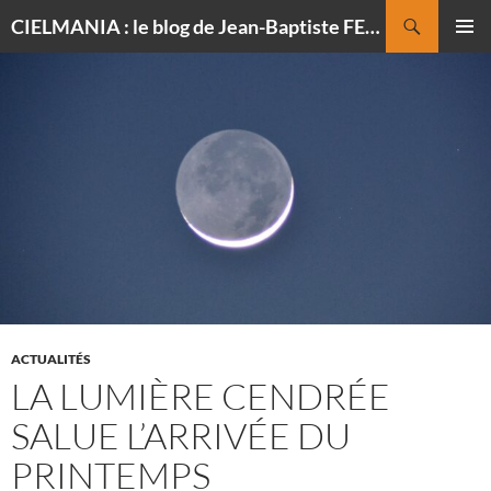
Recherche
CIELMANIA : le blog de Jean-Baptiste FELDMANN, photographe du ciel
ALLER
MENU
AU
PRINCI
CONTENU
ACTUALITÉS
LA LUMIÈRE CENDRÉE
SALUE L’ARRIVÉE DU
PRINTEMPS