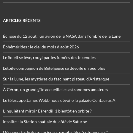
ARTICLES RÉCENTS
Éclipse du 12 août : un avion de la NASA dans l’ombre de la Lune
Éphémérides : le ciel du mois d’août 2026
Le Soleil se lève, rougi par les fumées des incendies
L’étoile compagnon de Bételgeuse se dévoile un peu plus
Sur la Lune, les mystères du fascinant plateau d’Aristarque
À Céron, un grand gîte accueille les astronomes amateurs
Le télescope James Webb nous dévoile la galaxie Centaurus A
L’inquiétant miroir Eärendil-1 bientôt en orbite ?
Insolite : la Station spatiale du côté de Saturne
Découverte de deux curieuses exoplanètes “cotonneuses”