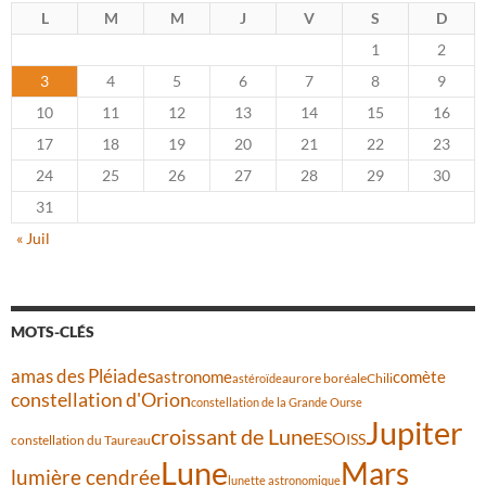
L
M
M
J
V
S
D
1
2
3
4
5
6
7
8
9
10
11
12
13
14
15
16
17
18
19
20
21
22
23
24
25
26
27
28
29
30
31
« Juil
MOTS-CLÉS
amas des Pléiades
comète
astronome
aurore boréale
astéroïde
Chili
constellation d'Orion
constellation de la Grande Ourse
Jupiter
croissant de Lune
ESO
ISS
constellation du Taureau
Lune
Mars
lumière cendrée
lunette astronomique