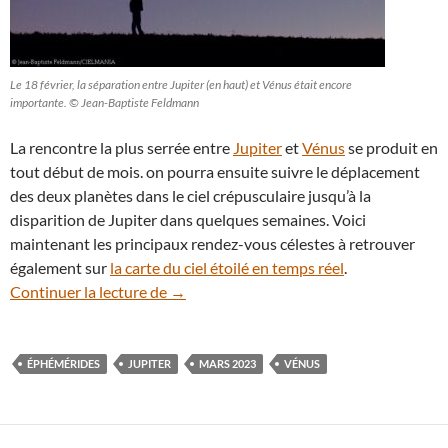
Le 18 février, la séparation entre Jupiter (en haut) et Vénus était encore
importante. © Jean-Baptiste Feldmann
La rencontre la plus serrée entre
Jupiter
et
Vénus
se produit en
tout début de mois. on pourra ensuite suivre le déplacement
des deux planètes dans le ciel crépusculaire jusqu’à la
disparition de Jupiter dans quelques semaines. Voici
maintenant les principaux rendez-vous célestes à retrouver
également sur
la carte du ciel étoilé en temps réel
.
Éphémérides : le ciel du mois de mars 20
Continuer la lecture de
→
ÉPHÉMÉRIDES
JUPITER
MARS 2023
VÉNUS